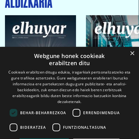
ALDIZKARIA
×
Webgune honek cookieak
erabiltzen ditu
Cookieak erabiltzen ditugu edukia, iragarkiak pertsonalizatzeko eta
gure trafikoa aztertzeko. Gure webgunearen erabilerari buruzko
informazioa ere partekatzen dugu gure publizitate- eta analisi-
bazkideekin, zuk eman diezun edo haiek beren zerbitzuak
erabiltzeagatik bildu duten beste informazio batzuekin konbina
dezaketenak.
BEHAR-BEHARREZKOA
ERRENDIMENDUA
BIDERATZEA
FUNTZIONALTASUNA
2026ko eka. 1a
2026ko mar. 1a