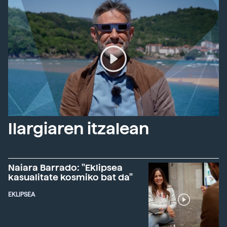
Ilargiaren itzalean
Naiara Barrado: "Eklipsea
kasualitate kosmiko bat da"
EKLIPSEA