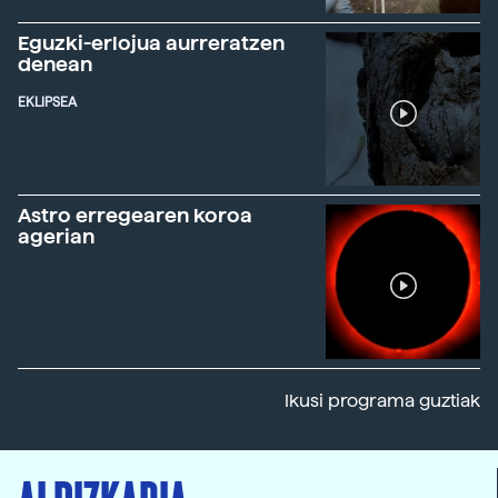
Eguzki-erlojua aurreratzen
denean
EKLIPSEA
Astro erregearen koroa
agerian
Ikusi programa guztiak