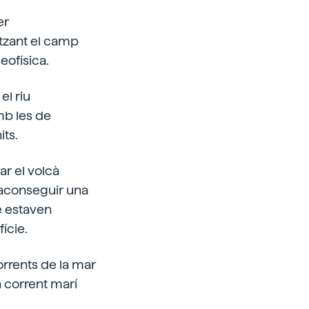
er
tzant el camp
eofísica.
el riu
mb les de
its.
r el volcà
n aconseguir una
e estaven
ície.
orrents de la mar
 corrent marí