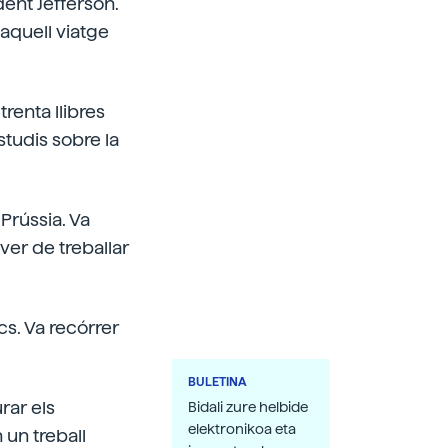
dent Jefferson.
aquell viatge
trenta llibres
studis sobre la
Prússia. Va
aver de treballar
ics. Va recórrer
BULETINA
rar els
Bidali zure helbide
elektronikoa eta
 un treball