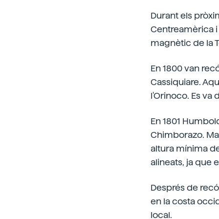
Durant els pròxi
Centreamèrica i
magnètic de la T
En 1800 van recór
Cassiquiare. Aqu
l'Orinoco. Es va
En 1801 Humboldt
Chimborazo. Malg
altura mínima de
alineats, ja que
Després de recór
en la costa occi
local.