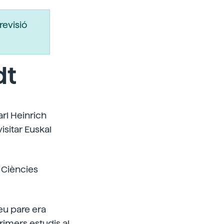
revisió
dt
rl Heinrich
isitar Euskal
s Ciències
eu pare era
primers estudis al