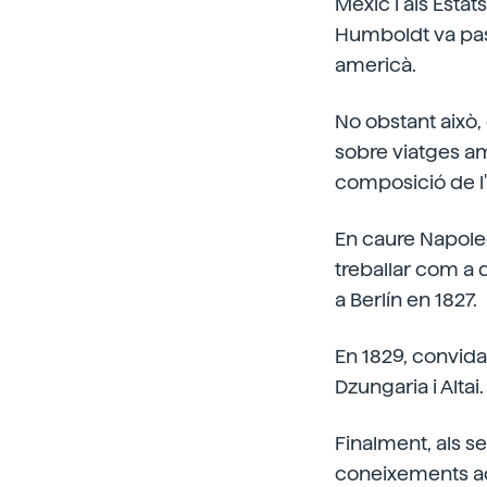
Mèxic i als Estat
Humboldt va pass
americà.
No obstant això, 
sobre viatges am
composició de l
En caure Napoleó
treballar com a d
a Berlín en 1827.
En 1829, convidat 
Dzungaria i Altai.
Finalment, als se
coneixements adqu