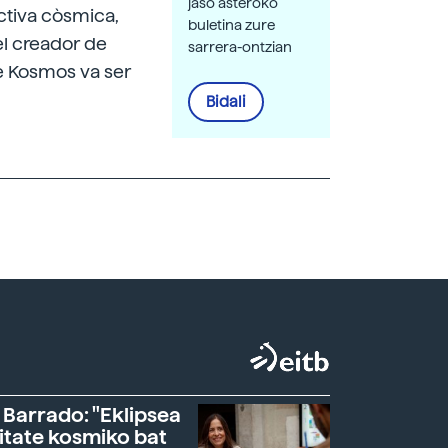
jaso asteroko
ctiva còsmica,
buletina zure
el creador de
sarrera-ontzian
 de Kosmos
va ser
Bidali
 Barrado: "Eklipsea
itate kosmiko bat