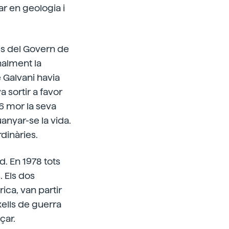
r en geologia i
es del Govern de
onalment la
e Galvani havia
 sortir a favor
76 mor la seva
anyar-se la vida.
rdinàries.
d. En 1978 tots
. Els dos
rica, van partir
xells de guerra
çar.