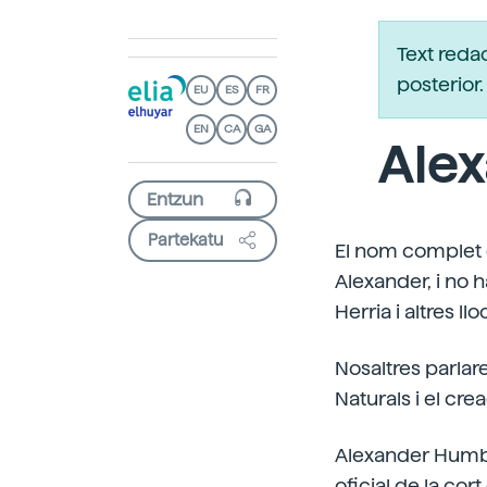
Text reda
posterio
EU
ES
FR
EN
CA
GA
Ale
Partekatu
El nom complet d
Alexander, i no 
Herria i altres llo
Nosaltres parlar
Naturals i el cre
Alexander Humbol
oficial de la cor