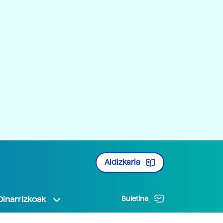
Aldizkaria
Oinarrizkoak
Buletina