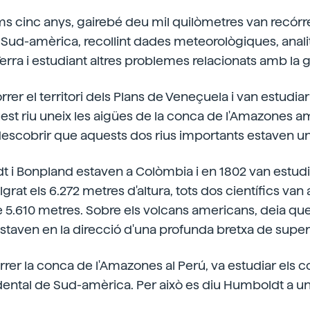
ms cinc anys, gairebé deu mil quilòmetres van recórr
 Sud-amèrica, recollint dades meteorològiques, anali
erra i estudiant altres problemes relacionats amb la g
rer el territori dels Plans de Veneçuela i van estudiar 
est riu uneix les aigües de la conca de l'Amazones a
 descobrir que aquests dos rius importants estaven un
 i Bonpland estaven a Colòmbia i en 1802 van estudia
rat els 6.272 metres d'altura, tots dos científics va
 5.610 metres. Sobre els volcans americans, deia qu
 estaven en la direcció d'una profunda bretxa de superf
rer la conca de l'Amazones al Perú, va estudiar els c
dental de Sud-amèrica. Per això es diu Humboldt a un