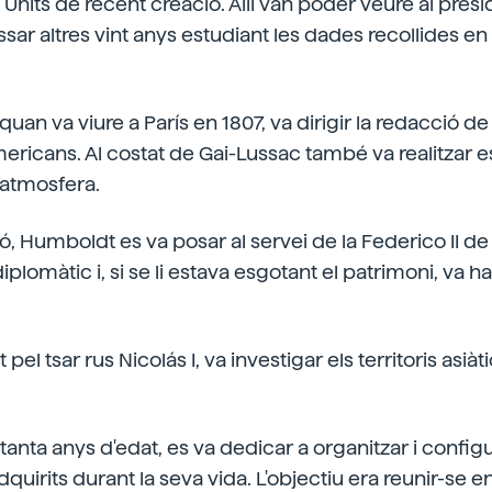
s Units de recent creació. Allí van poder veure al presi
ar altres vint anys estudiant les dades recollides en 
quan va viure a París en 1807, va dirigir la redacció de 
ericans. Al costat de Gai-Lussac també va realitzar e
'atmosfera.
, Humboldt es va posar al servei de la Federico II de 
iplomàtic i, si se li estava esgotant el patrimoni, va h
pel tsar rus Nicolás I, va investigar els territoris asiàt
tanta anys d'edat, es va dedicar a organitzar i configu
irits durant la seva vida. L'objectiu era reunir-se en