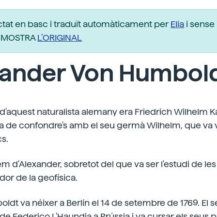
ctat en basc i traduït automàticament per
Elia
i sense 
r. MOSTRA
L’ORIGINAL
xander Von Humbol
'aquest naturalista alemany era Friedrich Wilhelm Ka
ha de confondre's amb el seu germà Wilhelm, que va v
cs.
em d'Alexander, sobretot del que va ser l'estudi de le
ador de la geofísica.
dt va néixer a Berlín el 14 de setembre de 1769. El s
t de Federico L'Haundia a Prússia i va cursar els seus 