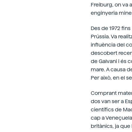
Freiburg, on va 
enginyeria mine
Des de 1972 fins
Prússia. Va reali
influència del c
descobert recent
de Galvani i és 
mare. A causa de
Per això, en el s
Comprant materia
dos van ser a Espa
científics de Mad
cap a Veneçuela 
britànics, ja qu