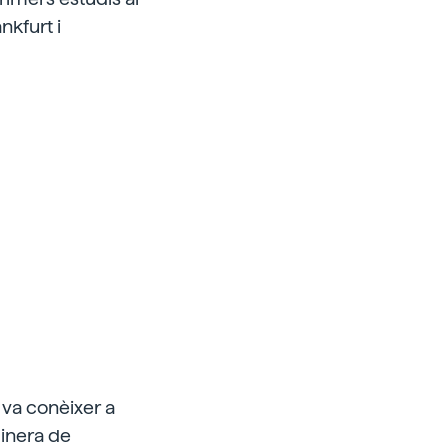
nkfurt i
n va conèixer a
Minera de