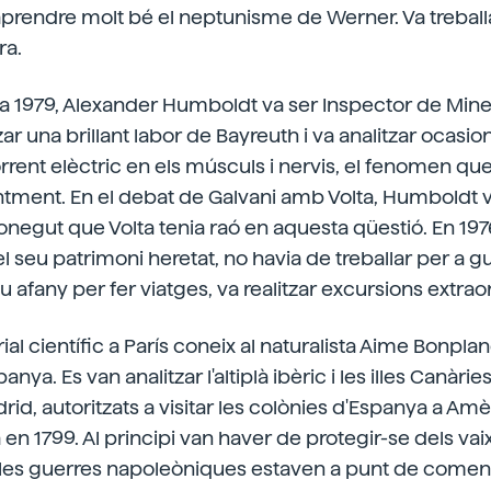
aprendre molt bé el neptunisme de Werner. Va treballa
ra.
 a 1979, Alexander Humboldt va ser Inspector de Min
tzar una brillant labor de Bayreuth i va analitzar ocasi
orrent elèctric en els músculs i nervis, el fenomen qu
ment. En el debat de Galvani amb Volta, Humboldt va
conegut que Volta tenia raó en aquesta qüestió. En 19
l seu patrimoni heretat, no havia de treballar per a gu
eu afany per fer viatges, va realitzar excursions extrao
l científic a París coneix al naturalista Aime Bonplan
nya. Es van analitzar l'altiplà ibèric i les illes Canàries
rid, autoritzats a visitar les colònies d'Espanya a Amè
en 1799. Al principi van haver de protegir-se dels vai
e les guerres napoleòniques estaven a punt de comen