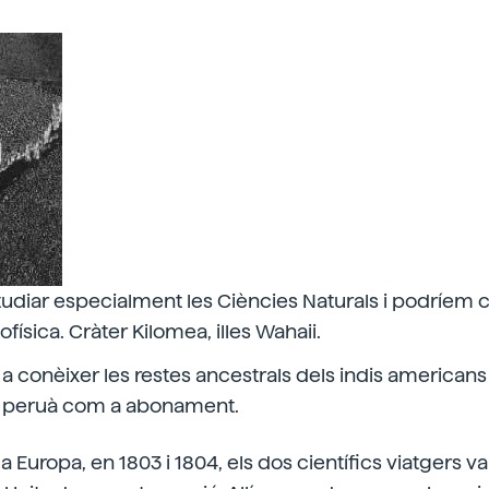
udiar especialment les Ciències Naturals i podríem 
física. Cràter Kilomea, illes Wahaii.
 conèixer les restes ancestrals dels indis americans 
o peruà com a abonament.
a Europa, en 1803 i 1804, els dos científics viatgers v