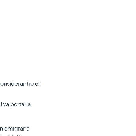
considerar-ho el
i va portar a
an emigrar a