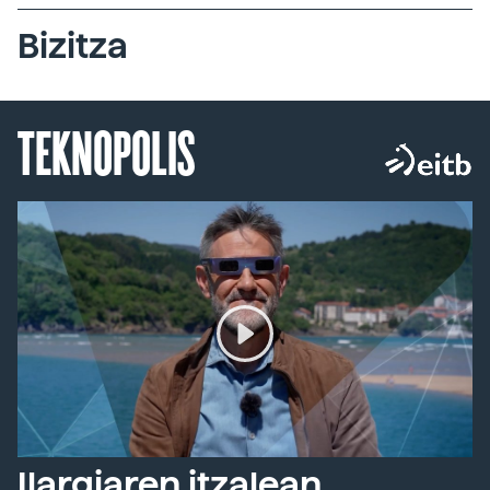
Bizitza
TEKNOPOLIS
Ilargiaren itzalean