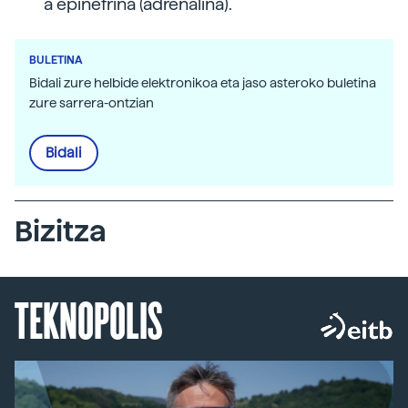
a epinefrina (adrenalina).
BULETINA
Bidali zure helbide elektronikoa eta jaso asteroko buletina
zure sarrera-ontzian
Bidali
Bizitza
TEKNOPOLIS