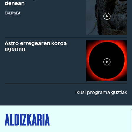
denean
EKLIPSEA
Astro erregearen koroa
agerian
Ikusi programa guztiak
ALDIZKARIA