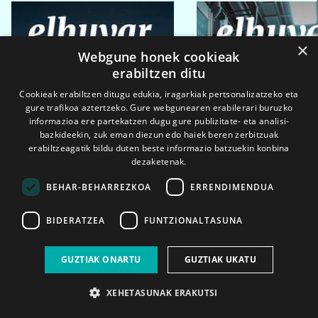
×
Webgune honek cookieak
erabiltzen ditu
Cookieak erabiltzen ditugu edukia, iragarkiak pertsonalizatzeko eta
gure trafikoa aztertzeko. Gure webgunearen erabilerari buruzko
informazioa ere partekatzen dugu gure publizitate- eta analisi-
bazkideekin, zuk eman diezun edo haiek beren zerbitzuak
erabiltzeagatik bildu duten beste informazio batzuekin konbina
dezaketenak.
BEHAR-BEHARREZKOA
ERRENDIMENDUA
BIDERATZEA
FUNTZIONALTASUNA
GUZTIAK ONARTU
GUZTIAK UKATU
2026ko eka. 1a
2026ko mar. 1a
XEHETASUNAK ERAKUTSI