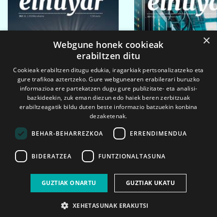
×
Webgune honek cookieak
erabiltzen ditu
Cookieak erabiltzen ditugu edukia, iragarkiak pertsonalizatzeko eta
gure trafikoa aztertzeko. Gure webgunearen erabilerari buruzko
informazioa ere partekatzen dugu gure publizitate- eta analisi-
bazkideekin, zuk eman diezun edo haiek beren zerbitzuak
erabiltzeagatik bildu duten beste informazio batzuekin konbina
dezaketenak.
BEHAR-BEHARREZKOA
ERRENDIMENDUA
BIDERATZEA
FUNTZIONALTASUNA
2026ko eka. 1a
2026ko mar. 1a
GUZTIAK ONARTU
GUZTIAK UKATU
XEHETASUNAK ERAKUTSI