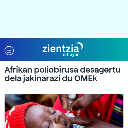
Afrikan poliobirusa desagertu
dela jakinarazi du OMEk