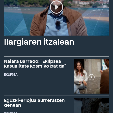
Ilargiaren itzalean
Naiara Barrado: "Eklipsea
kasualitate kosmiko bat da"
EKLIPSEA
Eguzki-erlojua aurreratzen
denean