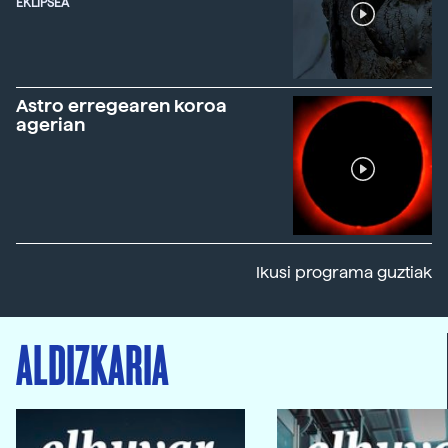
EKLIPSEA
Astro erregearen koroa
agerian
Ikusi programa guztiak
ALDIZKARIA