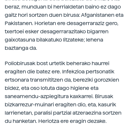
beraz, munduan bi herrialdetan baino ez dago
gaitz hori sortzen duen birusa: Afganistanen eta
Pakistanen. Horietan ere desagerraraziz gero,
txertoei esker desagerrarazitako bigarren
gaixotasuna bilakatuko litzateke; lehena
baztanga da.
Poliobirusak bost urtetik beherako haurrei
eragiten die batez ere. Infekzioa pertsonatik
ertsonara transmititzen da, bereziki gorozkien
bidez, eta oso lotuta dago higiene eta
saneamendu-azpiegitura kaxkarrei. Birusak
bizkarrezur-muinari eragiten dio, eta, kasurik
larrienetan, paralisi partzial atzeraezina sortzen
du hanketan. Heriotza ere eragin dezake.