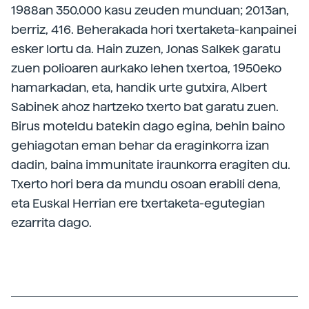
1988an 350.000 kasu zeuden munduan; 2013an,
berriz, 416. Beherakada hori txertaketa-kanpainei
esker lortu da. Hain zuzen, Jonas Salkek garatu
zuen polioaren aurkako lehen txertoa, 1950eko
hamarkadan, eta, handik urte gutxira, Albert
Sabinek ahoz hartzeko txerto bat garatu zuen.
Birus moteldu batekin dago egina, behin baino
gehiagotan eman behar da eraginkorra izan
dadin, baina immunitate iraunkorra eragiten du.
Txerto hori bera da mundu osoan erabili dena,
eta Euskal Herrian ere txertaketa-egutegian
ezarrita dago.