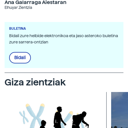
Ana Galarraga Aiestaran
Elhuyar Zientzia
BULETINA
Bidali zure helbide elektronikoa eta jaso asteroko buletina
zure sarrera-ontzian
Bidali
Giza zientziak