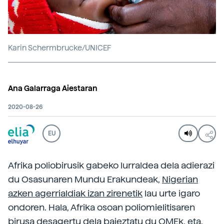
Karin Schermbrucke/UNICEF
Ana Galarraga Aiestaran
2020-08-26
EU
Afrika poliobirusik gabeko lurraldea dela adierazi
du Osasunaren Mundu Erakundeak,
Nigerian
azken agerrialdiak izan zirenetik
lau urte igaro
ondoren. Hala, Afrika osoan poliomielitisaren
birusa desagertu dela baieztatu du OMEk, eta,