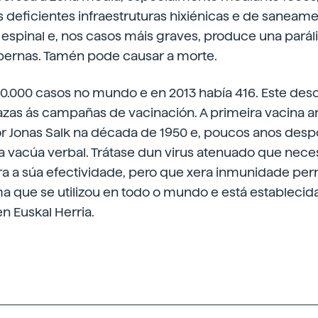
 deficientes infraestruturas hixiénicas e de saneame
espinal e, nos casos máis graves, produce una paráli
 pernas. Tamén pode causar a morte.
50.000 casos no mundo e en 2013 había 416. Este de
as ás campañas de vacinación. A primeira vacina ant
r Jonas Salk na década de 1950 e, poucos anos despo
 vacúa verbal. Trátase dun virus atenuado que neces
ira a súa efectividade, pero que xera inmunidade pe
a que se utilizou en todo o mundo e está establecid
n Euskal Herria.