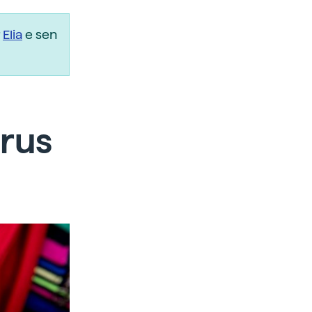
r
Elia
e sen
irus