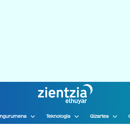
Ingurumena
Teknologia
Gizartea