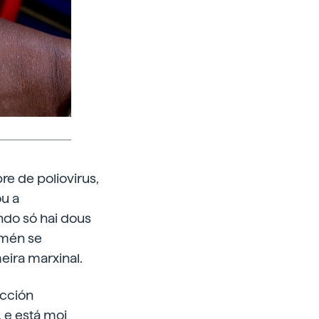
re de poliovirus,
ou a
undo só hai dous
amén se
eira marxinal.
ección
 e está moi