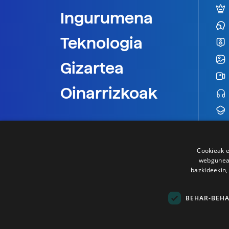
Ingurumena
Teknologia
Gizartea
Oinarrizkoak
Cookieak e
webgunear
bazkideekin,
BEHAR-BEH