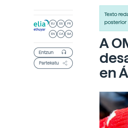
Texto re
posterior 
EU
ES
FR
EN
CA
GA
A O
desa
Partekatu
en Á