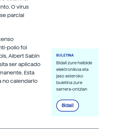
nto. O virus
se parcial
scenso
i-polio foi
is, Albert Sabin
BULETINA
Bidali zure helbide
ita ser aplicado
elektronikoa eta
rmanente. Esta
jaso asteroko
a no calendario
buletina zure
sarrera-ontzian
Bidali