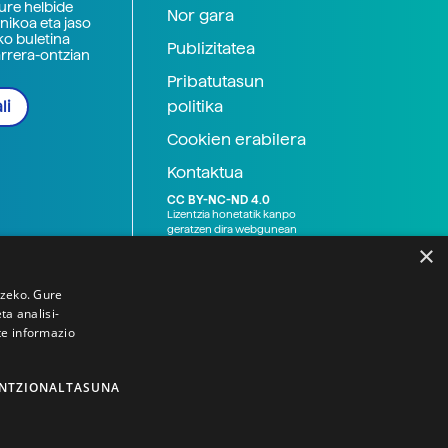
zure helbide
Nor gara
nikoa eta jaso
ko buletina
Publizitatea
arrera-ontzian
Pribatutasun
politika
li
Cookien erabilera
Kontaktua
CC BY-NC-ND 4.0
Lizentzia honetatik kanpo
geratzen dira webgunean
argitaratutako baliabide
×
grafikoak (argazki eta
ilustrazioak), baita Elhuyar ez
den bestelako erakunde eta
tzeko. Gure
norbanakoek idatzitakoak
a analisi-
ere. Kanpo-esteken bidez
te informazio
emandako edukiak esteka
horietan agertzen den
lizentziapean daude,
gehienetan copyright-a
NTZIONALTASUNA