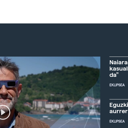
Naiara
kasual
da"
EKLIPSEA
Eguzki
aurre
EKLIPSEA