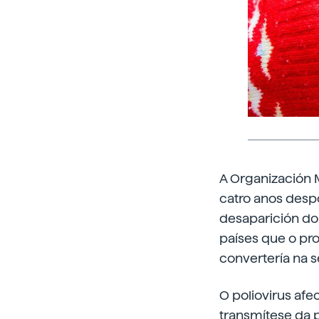
A Organización M
catro anos despo
desaparición do 
países que o pro
convertería na 
O poliovirus afe
transmítese da 