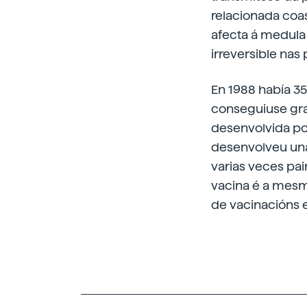
relacionada coas
afecta á medula 
irreversible nas
En 1988 había 3
conseguiuse graz
desenvolvida po
desenvolveu una
varias veces pa
vacina é a mesm
de vacinacións e