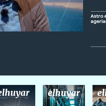
Astro 
ageria