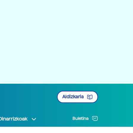
Aldizkaria
Oinarrizkoak
Buletina