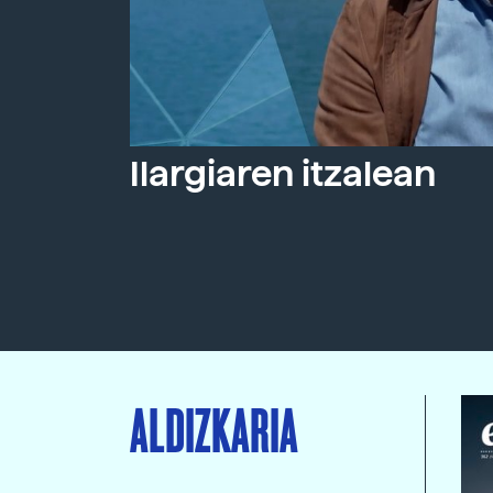
Ilargiaren itzalean
ALDIZKARIA