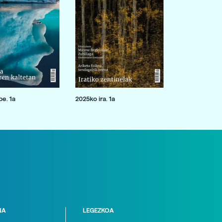
e. 1a
2025ko ira. 1a
NA
LEGEZKOA