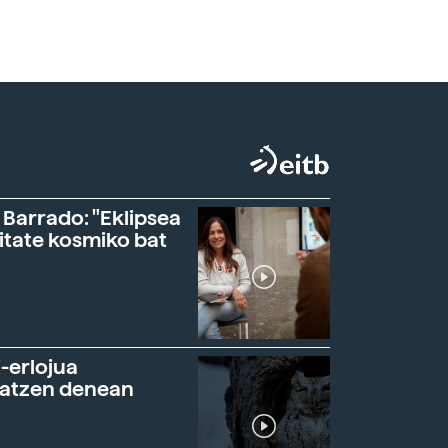
 Barrado: "Eklipsea
itate kosmiko bat
-erlojua
ratzen denean