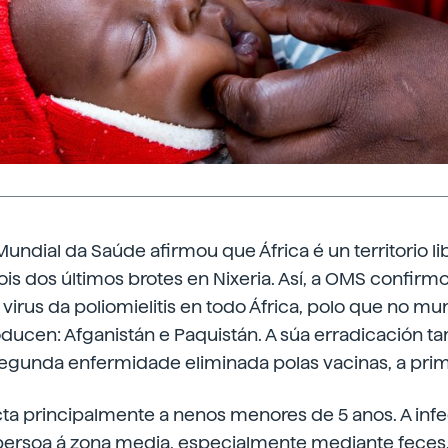
undial da Saúde afirmou que África é un territorio lib
is dos últimos brotes en Nixeria. Así, a OMS confirm
virus da poliomielitis en todo África, polo que no m
ducen: Afganistán e Paquistán. A súa erradicación t
segunda enfermidade eliminada polas vacinas, a prim
cta principalmente a nenos menores de 5 anos. A inf
persoa á zona media, especialmente mediante feces,