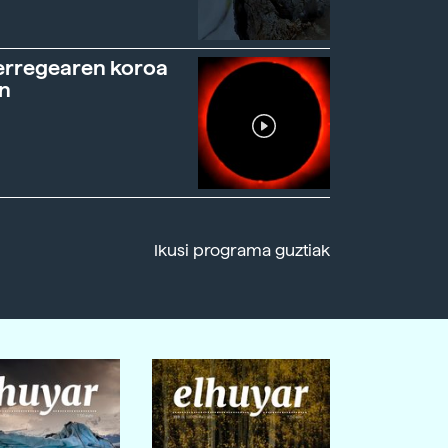
erregearen koroa
n
Ikusi programa guztiak