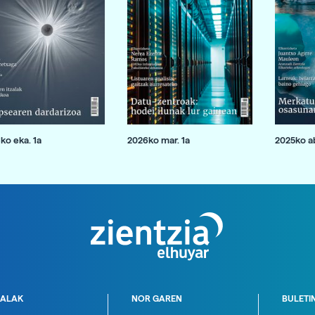
ko eka. 1a
2026ko mar. 1a
2025ko ab
ALAK
NOR GAREN
BULETI