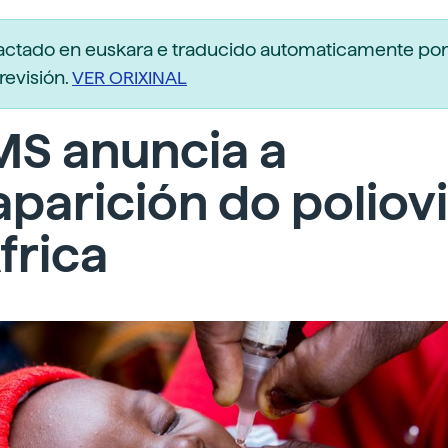
dactado en euskara e traducido automaticamente po
revisión.
VER ORIXINAL
MS anuncia a
parición do poliov
frica