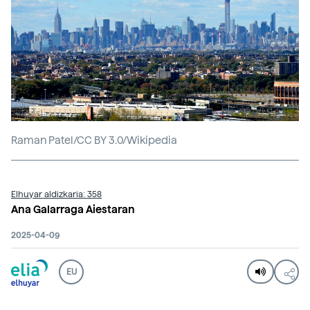
Raman Patel/CC BY 3.0/Wikipedia
Elhuyar aldizkaria: 358
Ana Galarraga Aiestaran
2025-04-09
EU