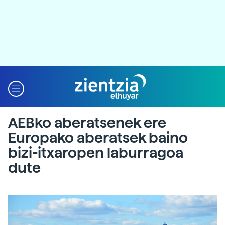
AEBko aberatsenek ere
Europako aberatsek baino
bizi-itxaropen laburragoa
dute