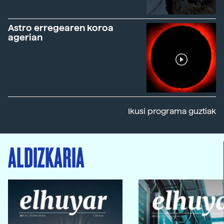
Astro erregearen koroa
agerian
Ikusi programa guztiak
ALDIZKARIA