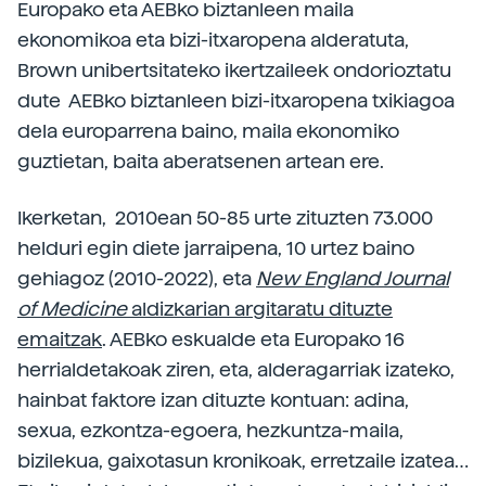
Europako eta AEBko biztanleen maila
ekonomikoa eta bizi-itxaropena alderatuta,
Brown unibertsitateko ikertzaileek ondorioztatu
dute AEBko biztanleen bizi-itxaropena txikiagoa
dela europarrena baino, maila ekonomiko
guztietan, baita aberatsenen artean ere.
Ikerketan, 2010ean 50-85 urte zituzten 73.000
helduri egin diete jarraipena, 10 urtez baino
gehiagoz (2010-2022), eta
New England Journal
of Medicine
aldizkarian argitaratu dituzte
emaitzak
. AEBko eskualde eta Europako 16
herrialdetakoak ziren, eta, alderagarriak izateko,
hainbat faktore izan dituzte kontuan: adina,
sexua, ezkontza-egoera, hezkuntza-maila,
bizilekua, gaixotasun kronikoak, erretzaile izatea…