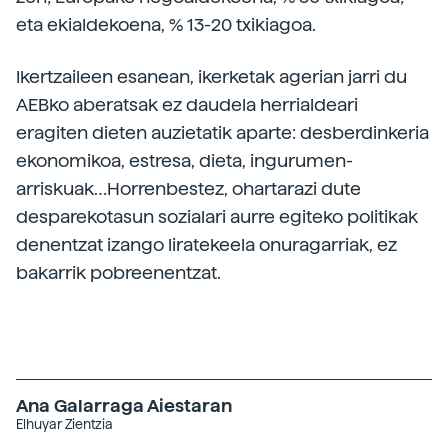
eta ekialdekoena, % 13-20 txikiagoa.
Ikertzaileen esanean, ikerketak agerian jarri du
AEBko aberatsak ez daudela herrialdeari
eragiten dieten auzietatik aparte: desberdinkeria
ekonomikoa, estresa, dieta, ingurumen-
arriskuak…Horrenbestez, ohartarazi dute
desparekotasun sozialari aurre egiteko politikak
denentzat izango liratekeela onuragarriak, ez
bakarrik pobreenentzat.
Ana Galarraga Aiestaran
Elhuyar Zientzia