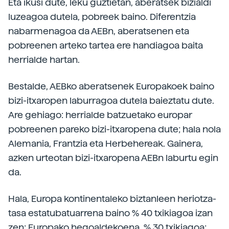
Eta ikusi dute, leku guztietan, aberatsek bizialdi
luzeagoa dutela, pobreek baino. Diferentzia
nabarmenagoa da AEBn, aberatsenen eta
pobreenen arteko tartea ere handiagoa baita
herrialde hartan.
Bestalde, AEBko aberatsenek Europakoek baino
bizi-itxaropen laburragoa dutela baieztatu dute.
Are gehiago: herrialde batzuetako europar
pobreenen pareko bizi-itxaropena dute; hala nola
Alemania, Frantzia eta Herbehereak. Gainera,
azken urteotan bizi-itxaropena AEBn laburtu egin
da.
Hala, Europa kontinentaleko biztanleen heriotza-
tasa estatubatuarrena baino % 40 txikiagoa izan
zen; Europako hegoaldekoena, % 30 txikiagoa;