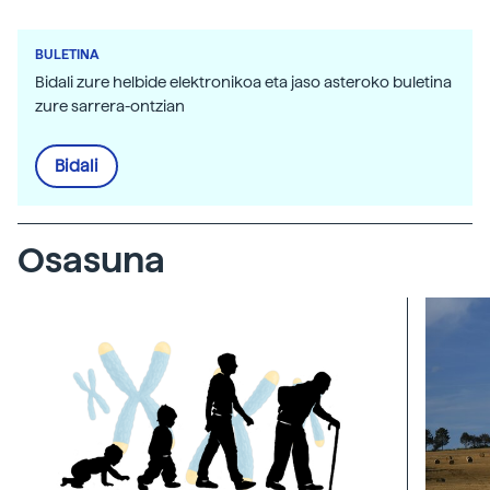
BULETINA
Bidali zure helbide elektronikoa eta jaso asteroko buletina
zure sarrera-ontzian
Bidali
Osasuna