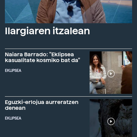
Ilargiaren itzalean
Naiara Barrado: "Eklipsea
kasualitate kosmiko bat da"
EKLIPSEA
Eguzki-erlojua aurreratzen
denean
EKLIPSEA