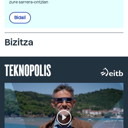
zure sarrera-ontzian
Bidali
Bizitza
TEKNOPOLIS