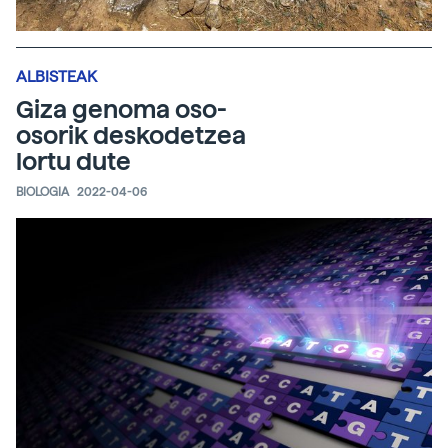
ALBISTEAK
Giza genoma oso-
osorik deskodetzea
lortu dute
BIOLOGIA
2022-04-06