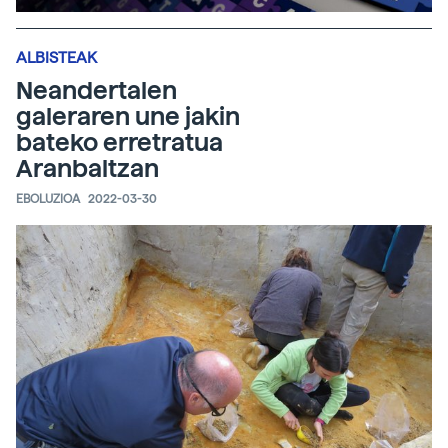
ALBISTEAK
Neandertalen
galeraren une jakin
bateko erretratua
Aranbaltzan
EBOLUZIOA
2022-03-30