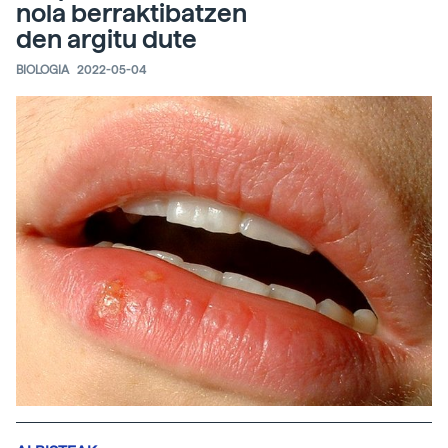
nola berraktibatzen
den argitu dute
BIOLOGIA
2022-05-04