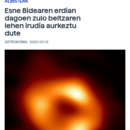
ALBISTEAK
Esne Bidearen erdian
dagoen zulo beltzaren
lehen irudia aurkeztu
dute
ASTRONOMIA
2022-05-12