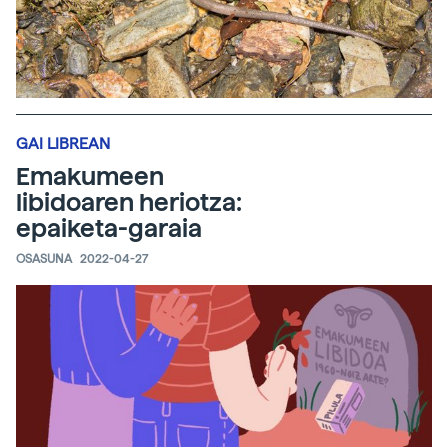
GAI LIBREAN
Emakumeen
libidoaren heriotza:
epaiketa-garaia
OSASUNA
2022-04-27