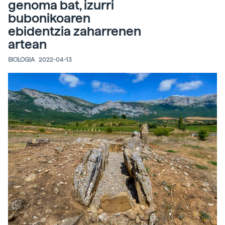
genoma bat, izurri
bubonikoaren
ebidentzia zaharrenen
artean
BIOLOGIA
2022-04-13