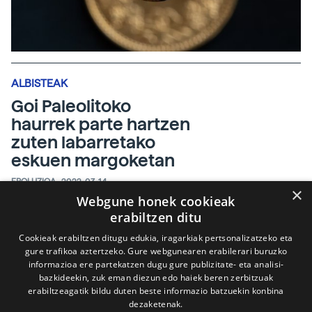
ALBISTEAK
Goi Paleolitoko
haurrek parte hartzen
zuten labarretako
eskuen margoketan
EBOLUZIOA
2022-03-14
×
Webgune honek cookieak
erabiltzen ditu
Cookieak erabiltzen ditugu edukia, iragarkiak pertsonalizatzeko eta
gure trafikoa aztertzeko. Gure webgunearen erabilerari buruzko
informazioa ere partekatzen dugu gure publizitate- eta analisi-
bazkideekin, zuk eman diezun edo haiek beren zerbitzuak
erabiltzeagatik bildu duten beste informazio batzuekin konbina
dezaketenak.