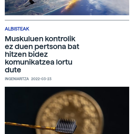
ALBISTEAK
Muskuluen kontrolik
ez duen pertsona bat
hitzen bidez
komunikatzea lortu
dute
INGENIARITZA
2022-03-23