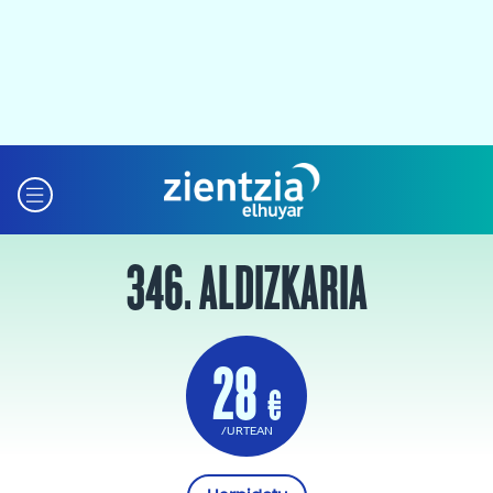
346. ALDIZKARIA
28
€
/URTEAN