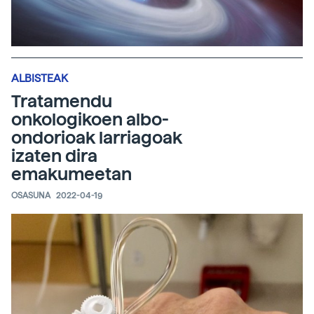
ALBISTEAK
Tratamendu
onkologikoen albo-
ondorioak larriagoak
izaten dira
emakumeetan
OSASUNA
2022-04-19