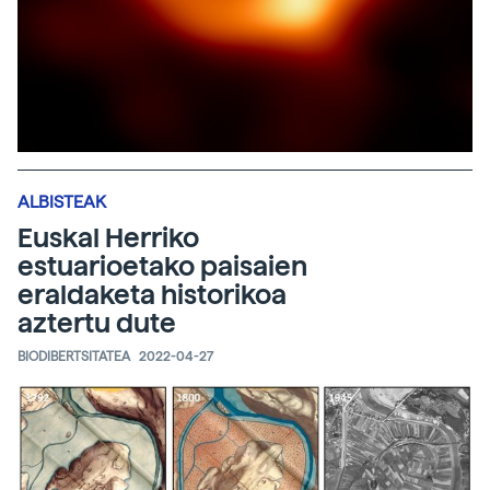
ALBISTEAK
Euskal Herriko
estuarioetako paisaien
eraldaketa historikoa
aztertu dute
BIODIBERTSITATEA
2022-04-27