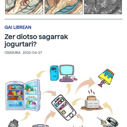
GAI LIBREAN
Zer diotso sagarrak
jogurtari?
OSASUNA
2022-04-27