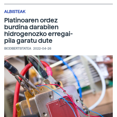
ALBISTEAK
Platinoaren ordez
burdina darabilen
hidrogenozko erregai-
pila garatu dute
BIODIBERTSITATEA
2022-04-26