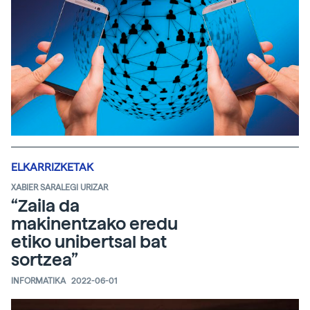
ELKARRIZKETAK
XABIER SARALEGI URIZAR
“Zaila da
makinentzako eredu
etiko unibertsal bat
sortzea”
INFORMATIKA
2022-06-01