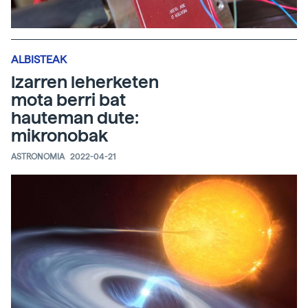
ALBISTEAK
Izarren leherketen
mota berri bat
hauteman dute:
mikronobak
ASTRONOMIA
2022-04-21