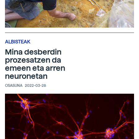
ALBISTEAK
Mina desberdin
prozesatzen da
emeen eta arren
neuronetan
OSASUNA
2022-03-28