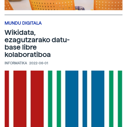
MUNDU DIGITALA
Wikidata,
ezagutzarako datu-
base libre
kolaboratiboa
INFORMATIKA
2022-06-01