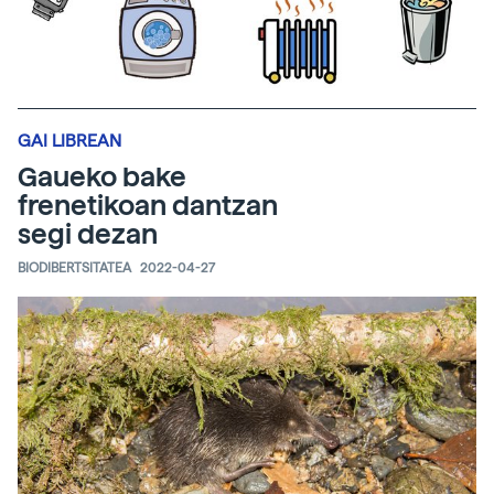
GAI LIBREAN
Gaueko bake
frenetikoan dantzan
segi dezan
BIODIBERTSITATEA
2022-04-27