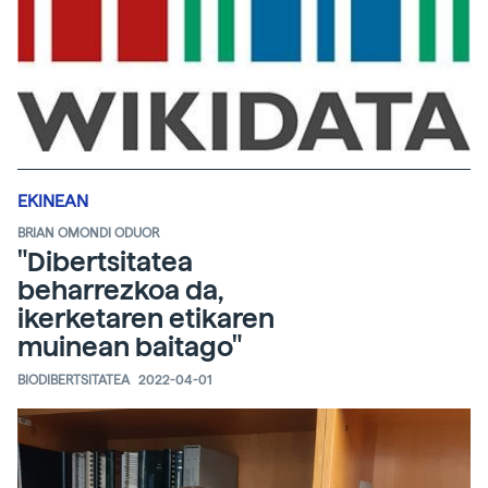
EKINEAN
BRIAN OMONDI ODUOR
"Dibertsitatea
beharrezkoa da,
ikerketaren etikaren
muinean baitago"
BIODIBERTSITATEA
2022-04-01