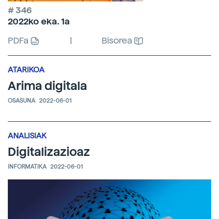
# 346
2022ko eka. 1a
PDFa
|
Bisorea
ATARIKOA
Arima digitala
OSASUNA
2022-06-01
ANALISIAK
Digitalizazioaz
INFORMATIKA
2022-06-01