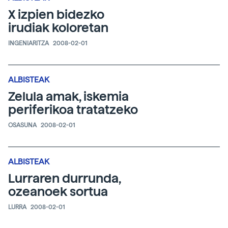
X izpien bidezko
irudiak koloretan
INGENIARITZA
2008-02-01
ALBISTEAK
Zelula amak, iskemia
periferikoa tratatzeko
OSASUNA
2008-02-01
ALBISTEAK
Lurraren durrunda,
ozeanoek sortua
LURRA
2008-02-01