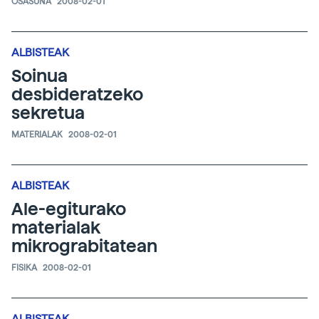
OSASUNA
2008-02-01
ALBISTEAK
Soinua
desbideratzeko
sekretua
MATERIALAK
2008-02-01
ALBISTEAK
Ale-egiturako
materialak
mikrograbitatean
FISIKA
2008-02-01
ALBISTEAK