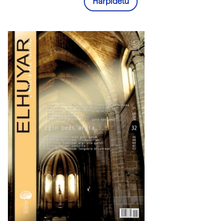
Harpidetu