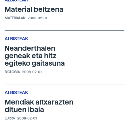
Material beltzena
MATERIALAK
2008-02-01
ALBISTEAK
Neanderthalen
geneak eta hitz
egiteko gaitasuna
BIOLOGIA
2008-02-01
ALBISTEAK
Mendiak altxarazten
dituen ibaia
LURRA
2008-02-01