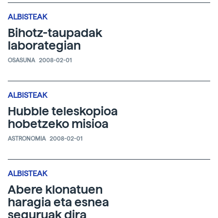
ALBISTEAK
Bihotz-taupadak
laborategian
OSASUNA
2008-02-01
ALBISTEAK
Hubble teleskopioa
hobetzeko misioa
ASTRONOMIA
2008-02-01
ALBISTEAK
Abere klonatuen
haragia eta esnea
seguruak dira