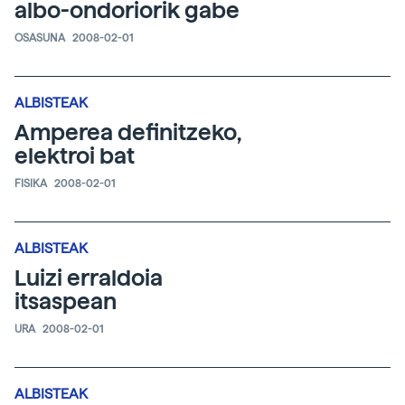
albo-ondoriorik gabe
OSASUNA
2008-02-01
ALBISTEAK
Amperea definitzeko,
elektroi bat
FISIKA
2008-02-01
ALBISTEAK
Luizi erraldoia
itsaspean
URA
2008-02-01
ALBISTEAK