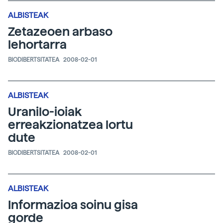
ALBISTEAK
Zetazeoen arbaso
lehortarra
BIODIBERTSITATEA
2008-02-01
ALBISTEAK
Uranilo-ioiak
erreakzionatzea lortu
dute
BIODIBERTSITATEA
2008-02-01
ALBISTEAK
Informazioa soinu gisa
gorde