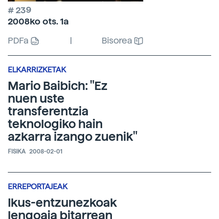
# 239
2008ko ots. 1a
PDFa
|
Bisorea
ELKARRIZKETAK
Mario Baibich: "Ez
nuen uste
transferentzia
teknologiko hain
azkarra izango zuenik"
FISIKA
2008-02-01
ERREPORTAJEAK
Ikus-entzunezkoak
lengoaia bitarrean