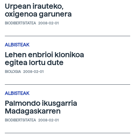
Urpean irauteko,
oxigenoa garunera
BIODIBERTSITATEA
2008-02-01
ALBISTEAK
Lehen enbrioi klonikoa
egitea lortu dute
BIOLOGIA
2008-02-01
ALBISTEAK
Palmondo ikusgarria
Madagaskarren
BIODIBERTSITATEA
2008-02-01