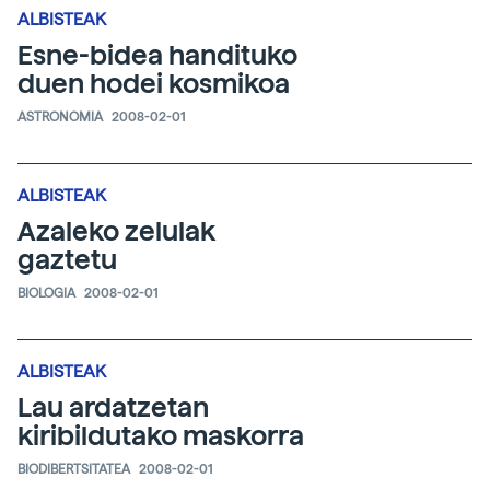
ALBISTEAK
Esne-bidea handituko
duen hodei kosmikoa
ASTRONOMIA
2008-02-01
ALBISTEAK
Azaleko zelulak
gaztetu
BIOLOGIA
2008-02-01
ALBISTEAK
Lau ardatzetan
kiribildutako maskorra
BIODIBERTSITATEA
2008-02-01