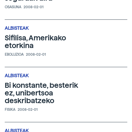
OSASUNA
2008-02-01
ALBISTEAK
Sifilisa, Amerikako
etorkina
EBOLUZIOA
2008-02-01
ALBISTEAK
Bi konstante, besterik
ez, unibertsoa
deskribatzeko
FISIKA
2008-02-01
ALBISTEAK