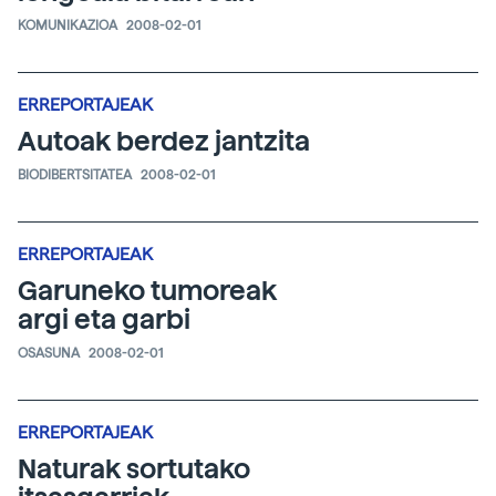
KOMUNIKAZIOA
2008-02-01
ERREPORTAJEAK
Autoak berdez jantzita
BIODIBERTSITATEA
2008-02-01
ERREPORTAJEAK
Garuneko tumoreak
argi eta garbi
OSASUNA
2008-02-01
ERREPORTAJEAK
Naturak sortutako