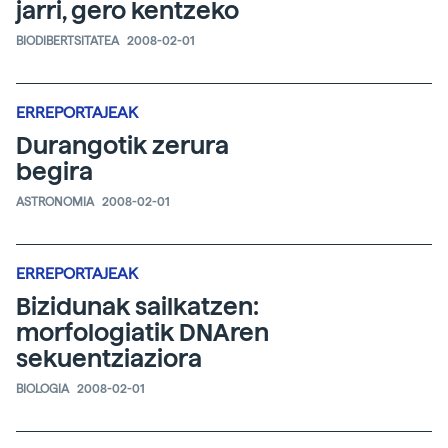
jarri, gero kentzeko
BIODIBERTSITATEA
2008-02-01
ERREPORTAJEAK
Durangotik zerura
begira
ASTRONOMIA
2008-02-01
ERREPORTAJEAK
Bizidunak sailkatzen:
morfologiatik DNAren
sekuentziaziora
BIOLOGIA
2008-02-01