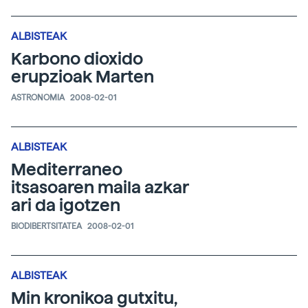
ALBISTEAK
Karbono dioxido
erupzioak Marten
ASTRONOMIA
2008-02-01
ALBISTEAK
Mediterraneo
itsasoaren maila azkar
ari da igotzen
BIODIBERTSITATEA
2008-02-01
ALBISTEAK
Min kronikoa gutxitu,