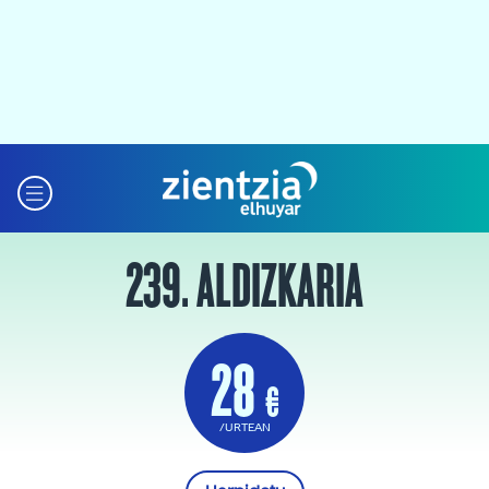
239. ALDIZKARIA
28
€
/URTEAN