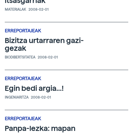
itsasgarriak
MATERIALAK
2008-02-01
ERREPORTAJEAK
Bizitza urtarraren gazi-
gezak
BIODIBERTSITATEA
2008-02-01
ERREPORTAJEAK
Egin bedi argia...!
INGENIARITZA
2008-02-01
ERREPORTAJEAK
Panpa-lezka: mapan