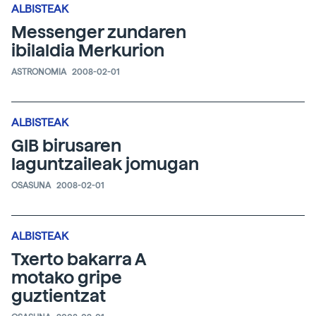
ALBISTEAK
Messenger zundaren
ibilaldia Merkurion
ASTRONOMIA
2008-02-01
ALBISTEAK
GIB birusaren
laguntzaileak jomugan
OSASUNA
2008-02-01
ALBISTEAK
Txerto bakarra A
motako gripe
guztientzat