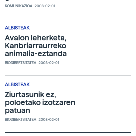
KOMUNIKAZIOA
2008-02-01
ALBISTEAK
Avalon leherketa,
Kanbriarraurreko
animalia-eztanda
BIODIBERTSITATEA
2008-02-01
ALBISTEAK
Ziurtasunik ez,
poloetako izotzaren
patuan
BIODIBERTSITATEA
2008-02-01