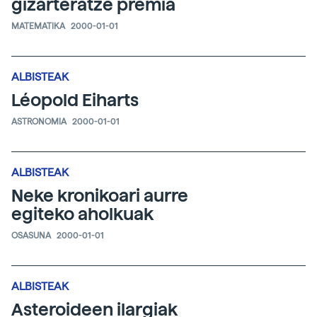
gizarteratze premia
MATEMATIKA
2000-01-01
ALBISTEAK
Léopold Eiharts
ASTRONOMIA
2000-01-01
ALBISTEAK
Neke kronikoari aurre
egiteko aholkuak
OSASUNA
2000-01-01
ALBISTEAK
Asteroideen ilargiak