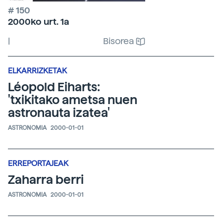
# 150
2000ko urt. 1a
|
Bisorea
ELKARRIZKETAK
Léopold Eiharts:
'txikitako ametsa nuen
astronauta izatea'
ASTRONOMIA
2000-01-01
ERREPORTAJEAK
Zaharra berri
ASTRONOMIA
2000-01-01