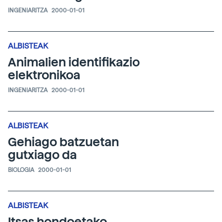
INGENIARITZA
2000-01-01
ALBISTEAK
Animalien identifikazio
elektronikoa
INGENIARITZA
2000-01-01
ALBISTEAK
Gehiago batzuetan
gutxiago da
BIOLOGIA
2000-01-01
ALBISTEAK
Itsas hondoetako