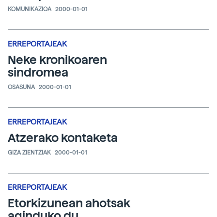
KOMUNIKAZIOA
2000-01-01
ERREPORTAJEAK
Neke kronikoaren
sindromea
OSASUNA
2000-01-01
ERREPORTAJEAK
Atzerako kontaketa
GIZA ZIENTZIAK
2000-01-01
ERREPORTAJEAK
Etorkizunean ahotsak
aginduko du