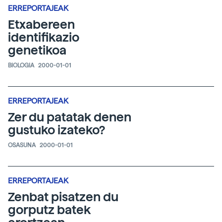
ERREPORTAJEAK
Etxabereen
identifikazio
genetikoa
BIOLOGIA
2000-01-01
ERREPORTAJEAK
Zer du patatak denen
gustuko izateko?
OSASUNA
2000-01-01
ERREPORTAJEAK
Zenbat pisatzen du
gorputz batek