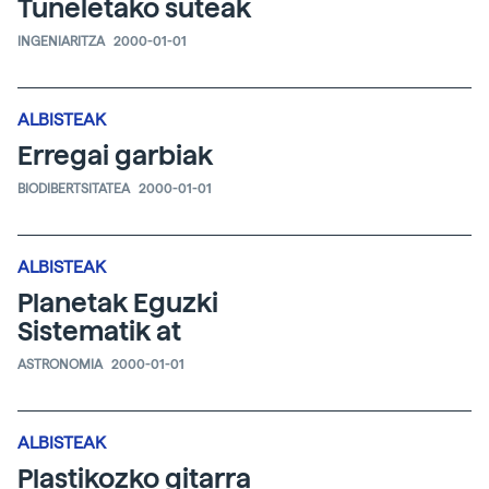
Tuneletako suteak
INGENIARITZA
2000-01-01
ALBISTEAK
Erregai garbiak
BIODIBERTSITATEA
2000-01-01
ALBISTEAK
Planetak Eguzki
Sistematik at
ASTRONOMIA
2000-01-01
ALBISTEAK
Plastikozko gitarra