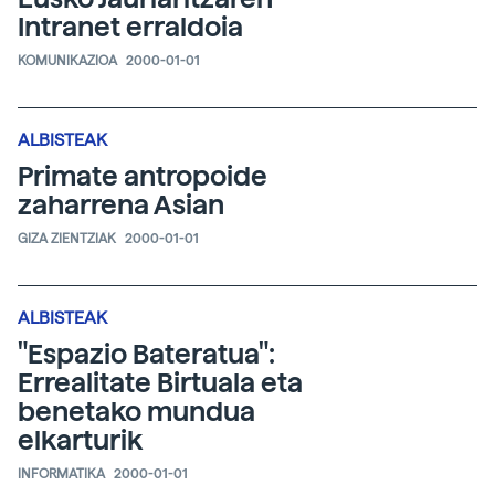
Intranet erraldoia
KOMUNIKAZIOA
2000-01-01
ALBISTEAK
Primate antropoide
zaharrena Asian
GIZA ZIENTZIAK
2000-01-01
ALBISTEAK
"Espazio Bateratua":
Errealitate Birtuala eta
benetako mundua
elkarturik
INFORMATIKA
2000-01-01