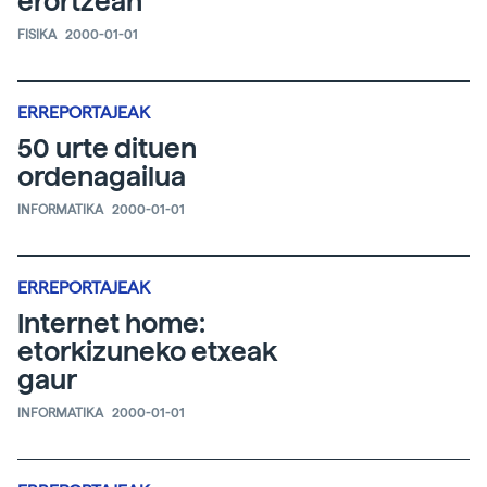
erortzean
FISIKA
2000-01-01
ERREPORTAJEAK
50 urte dituen
ordenagailua
INFORMATIKA
2000-01-01
ERREPORTAJEAK
Internet home:
etorkizuneko etxeak
gaur
INFORMATIKA
2000-01-01