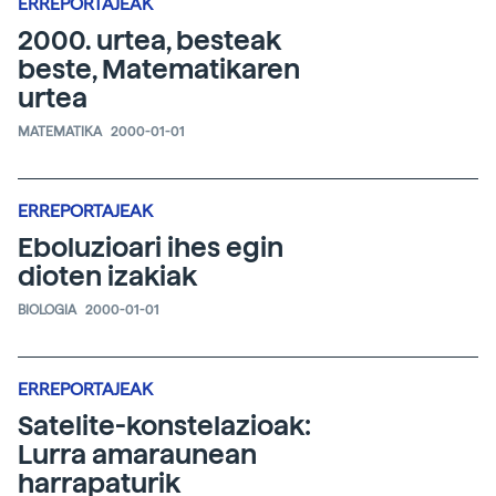
ERREPORTAJEAK
2000. urtea, besteak
beste, Matematikaren
urtea
MATEMATIKA
2000-01-01
ERREPORTAJEAK
Eboluzioari ihes egin
dioten izakiak
BIOLOGIA
2000-01-01
ERREPORTAJEAK
Satelite-konstelazioak:
Lurra amaraunean
harrapaturik