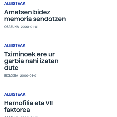
ALBISTEAK
Ametsen bidez
memoria sendotzen
OSASUNA
2000-01-01
ALBISTEAK
Tximinoek ere ur
garbia nahi izaten
dute
BIOLOGIA
2000-01-01
ALBISTEAK
Hemofilia eta VII
faktorea