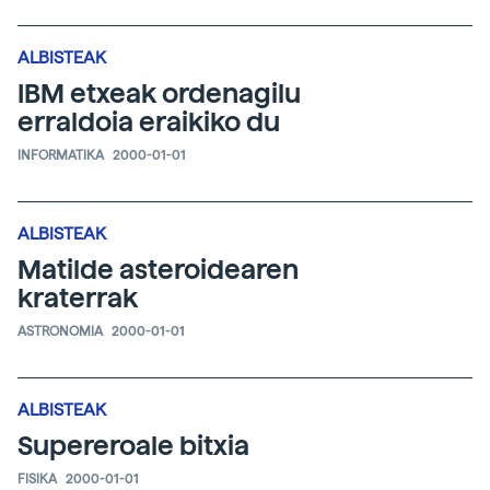
ALBISTEAK
IBM etxeak ordenagilu
erraldoia eraikiko du
INFORMATIKA
2000-01-01
ALBISTEAK
Matilde asteroidearen
kraterrak
ASTRONOMIA
2000-01-01
ALBISTEAK
Supereroale bitxia
FISIKA
2000-01-01