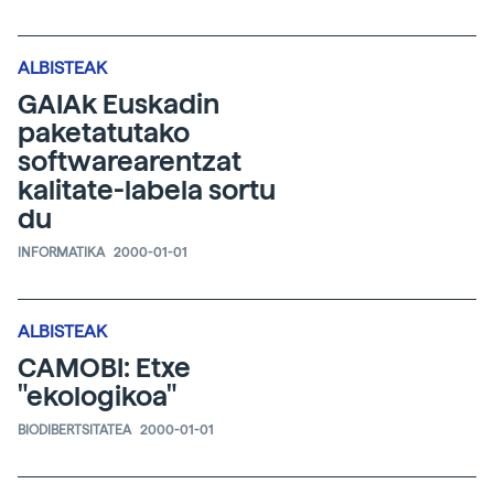
ALBISTEAK
GAIAk Euskadin
paketatutako
softwarearentzat
kalitate-labela sortu
du
INFORMATIKA
2000-01-01
ALBISTEAK
CAMOBI: Etxe
"ekologikoa"
BIODIBERTSITATEA
2000-01-01