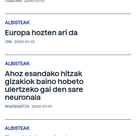
OSASUNA
2000-01-01
ALBISTEAK
Europa hozten ari da
URA
2000-01-01
ALBISTEAK
Ahoz esandako hitzak
gizakiok baino hobeto
ulertzeko gai den sare
neuronala
INGENIARITZA
2000-01-01
ALBISTEAK