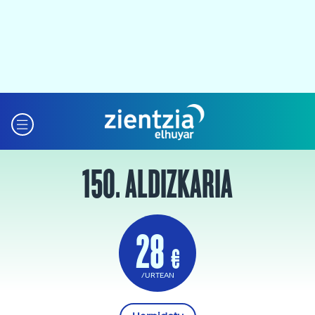
150. ALDIZKARIA
28
€
/URTEAN