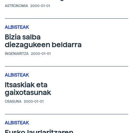
ASTRONOMIA
2000-01-01
ALBISTEAK
Bizia salba
diezagukeen beldarra
INGENIARITZA
2000-01-01
ALBISTEAK
Itsaskiak eta
gaixotasunak
OSASUNA
2000-01-01
ALBISTEAK
Eusko Jaurlaritzaren