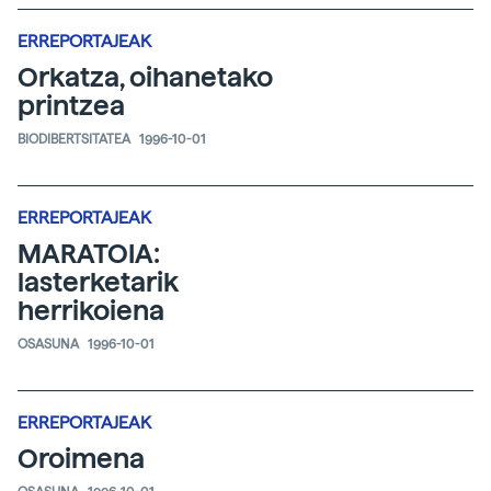
ERREPORTAJEAK
Orkatza, oihanetako
printzea
BIODIBERTSITATEA
1996-10-01
ERREPORTAJEAK
MARATOIA:
lasterketarik
herrikoiena
OSASUNA
1996-10-01
ERREPORTAJEAK
Oroimena