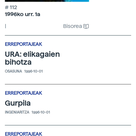
# 112
1996ko urr. 1a
|
Bisorea
ERREPORTAJEAK
URA: elikagaien
bihotza
OSASUNA
1996-10-01
ERREPORTAJEAK
Gurpila
INGENIARITZA
1996-10-01
ERREPORTAJEAK