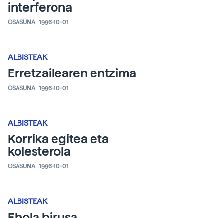
interferona
OSASUNA
1996-10-01
ALBISTEAK
Erretzailearen entzima
OSASUNA
1996-10-01
ALBISTEAK
Korrika egitea eta
kolesterola
OSASUNA
1996-10-01
ALBISTEAK
Ebola birusa