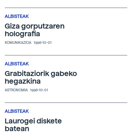
ALBISTEAK
Giza gorputzaren
holografia
KOMUNIKAZIOA
1996-10-01
ALBISTEAK
Grabitaziorik gabeko
hegazkina
ASTRONOMIA
1996-10-01
ALBISTEAK
Laurogei diskete
batean