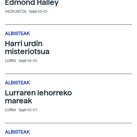
Edmond Halley
HEZKUNTZA
1996-10-01
ALBISTEAK
Harri urdin
misteriotsua
LURRA
1996-10-01
ALBISTEAK
Lurraren lehorreko
mareak
LURRA
1996-10-01
ALBISTEAK