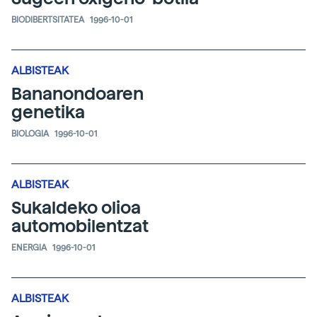
BIODIBERTSITATEA
1996-10-01
ALBISTEAK
Bananondoaren
genetika
BIOLOGIA
1996-10-01
ALBISTEAK
Sukaldeko olioa
automobilentzat
ENERGIA
1996-10-01
ALBISTEAK