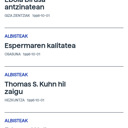
antzinatean
GIZA ZIENTZIAK
1996-10-01
ALBISTEAK
Espermaren kalitatea
OSASUNA
1996-10-01
ALBISTEAK
Thomas S. Kuhn hil
zaigu
HEZKUNTZA
1996-10-01
ALBISTEAK