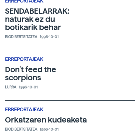
ERREPORTAJEAK
SENDABELARRAK:
naturak ez du
botikarik behar
BIODIBERTSITATEA
1996-10-01
ERREPORTAJEAK
Don't feed the
scorpions
LURRA
1996-10-01
ERREPORTAJEAK
Orkatzaren kudeaketa
BIODIBERTSITATEA
1996-10-01