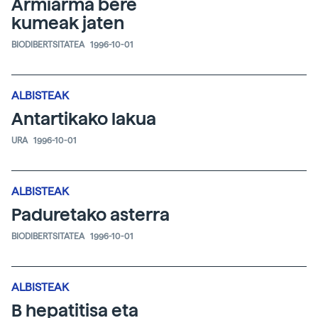
Armiarma bere
kumeak jaten
BIODIBERTSITATEA
1996-10-01
ALBISTEAK
Antartikako lakua
URA
1996-10-01
ALBISTEAK
Paduretako asterra
BIODIBERTSITATEA
1996-10-01
ALBISTEAK
B hepatitisa eta