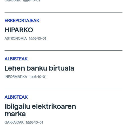
OSASUNA
1996-10-01
ERREPORTAJEAK
HIPARKO
ASTRONOMIA
1996-10-01
ALBISTEAK
Lehen banku birtuala
INFORMATIKA
1996-10-01
ALBISTEAK
Ibilgailu elektrikoaren
marka
GARRAIOAK
1996-10-01