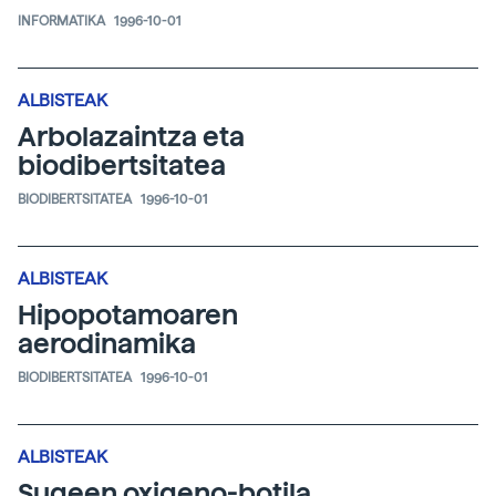
INFORMATIKA
1996-10-01
ALBISTEAK
Arbolazaintza eta
biodibertsitatea
BIODIBERTSITATEA
1996-10-01
ALBISTEAK
Hipopotamoaren
aerodinamika
BIODIBERTSITATEA
1996-10-01
ALBISTEAK
Sugeen oxigeno-botila