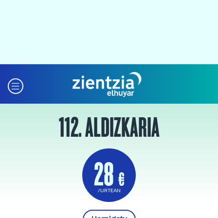
112. ALDIZKARIA
28
€
/URTEAN