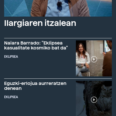
Ilargiaren itzalean
Naiara Barrado: "Eklipsea
kasualitate kosmiko bat da"
EKLIPSEA
Eguzki-erlojua aurreratzen
denean
EKLIPSEA