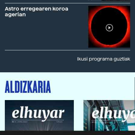
Astro erregearen koroa
agerian
Ikusi programa guztiak
ALDIZKARIA