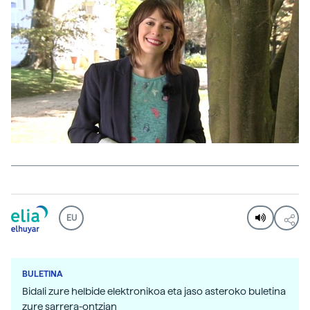
EU
BULETINA
Bidali zure helbide elektronikoa eta jaso asteroko buletina
zure sarrera-ontzian