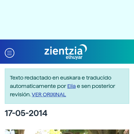
Texto redactado en euskara e traducido
automaticamente por
Elia
e sen posterior
revisión.
VER ORIXINAL
17-05-2014