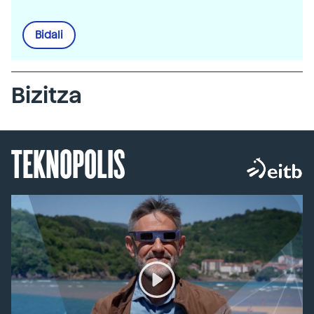
Bidali
Bizitza
TEKNOPOLIS