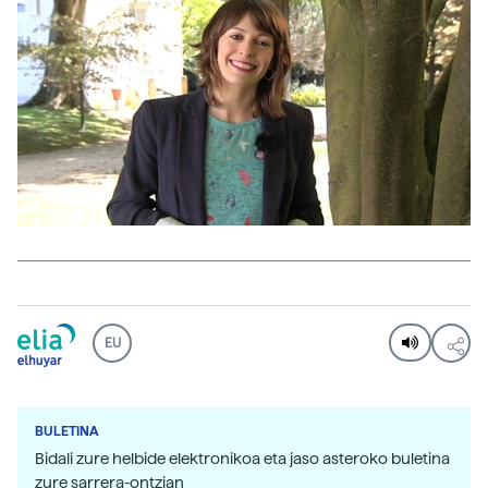
EU
BULETINA
Bidali zure helbide elektronikoa eta jaso asteroko buletina
zure sarrera-ontzian