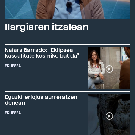
Ilargiaren itzalean
Naiara Barrado: "Eklipsea
kasualitate kosmiko bat da"
EKLIPSEA
Eguzki-erlojua aurreratzen
denean
EKLIPSEA