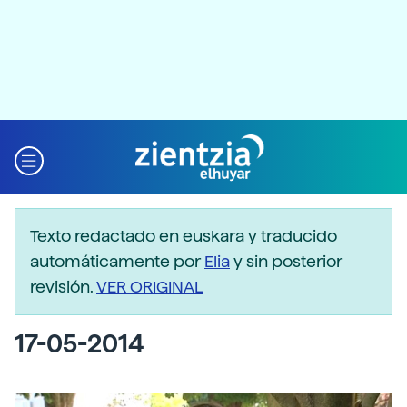
Texto redactado en euskara y traducido
automáticamente por
Elia
y sin posterior
revisión.
VER ORIGINAL
17-05-2014