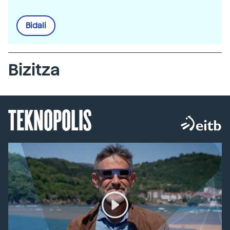
Bidali
Bizitza
TEKNOPOLIS