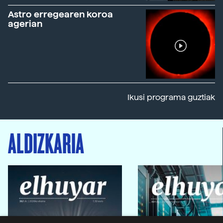
Astro erregearen koroa
agerian
Ikusi programa guztiak
ALDIZKARIA