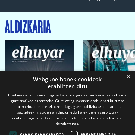
ALDIZKARIA
×
Webgune honek cookieak
erabiltzen ditu
Cookieak erabiltzen ditugu edukia, iragarkiak pertsonalizatzeko eta
gure trafikoa aztertzeko. Gure webgunearen erabilerari buruzko
informazioa ere partekatzen dugu gure publizitate- eta analisi-
bazkideekin, zuk eman diezun edo haiek beren zerbitzuak
erabiltzeagatik bildu duten beste informazio batzuekin konbina
dezaketenak.
BEHAR-BEHARREZKOA
ERRENDIMENDUA