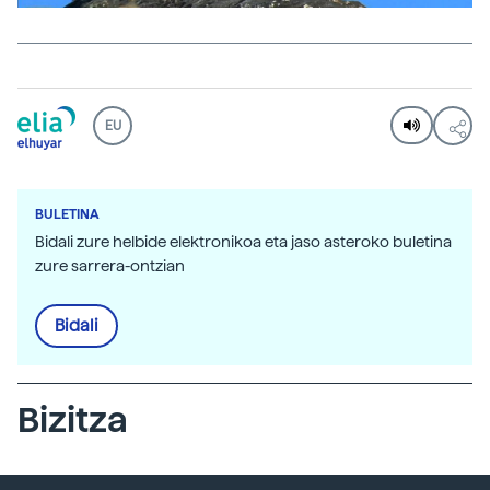
EU
BULETINA
Bidali zure helbide elektronikoa eta jaso asteroko buletina
zure sarrera-ontzian
Bidali
Bizitza