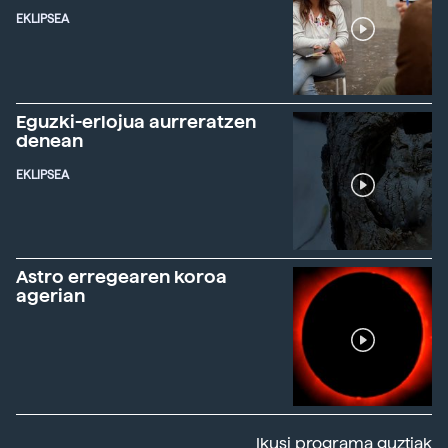
EKLIPSEA
Eguzki-erlojua aurreratzen
denean
EKLIPSEA
Astro erregearen koroa
agerian
Ikusi programa guztiak