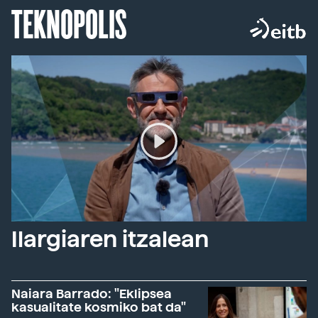
TEKNOPOLIS
Ilargiaren itzalean
Naiara Barrado: "Eklipsea
kasualitate kosmiko bat da"