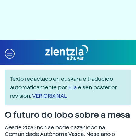
Texto redactado en euskara e traducido
automaticamente por
Elia
e sen posterior
revisión.
VER ORIXINAL
O futuro do lobo sobre a mesa
desde 2020 non se pode cazar lobo na
Comunidade Autónoma Vasca. Nese ano o