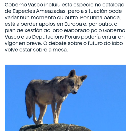
Goberno Vasco incluíu esta especie no catálogo
de Especies Ameazadas, pero a situación pode
variar nun momento ou outro. Por unha banda,
está a perder apoios en Europa e, por outro, o
plan de xestión do lobo elaborado polo Goberno
Vasco e as Deputacións Forais podería entrar en
vigor en breve. O debate sobre o futuro do lobo
volve estar sobre a mesa.