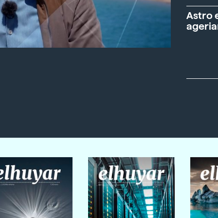
Astro 
ageria