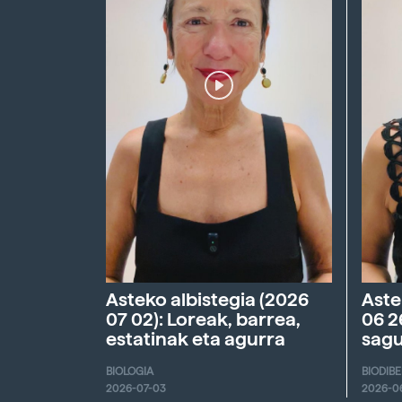
Asteko albistegia (2026
Aste
07 02): Loreak, barrea,
06 2
estatinak eta agurra
sagu
BIOLOGIA
BIODIB
2026-07-03
2026-0