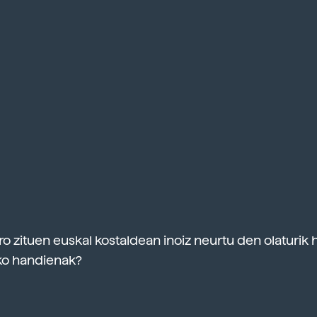
o zituen euskal kostaldean inoiz neurtu den olaturik
o handienak?