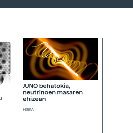
JUNO behatokia,
neutrinoen masaren
u
ehizean
FISIKA