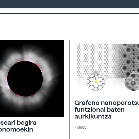
Grafeno nanoporots
funtzional baten
aurkikuntza
pseari begira
FISIKA
ronomoekin