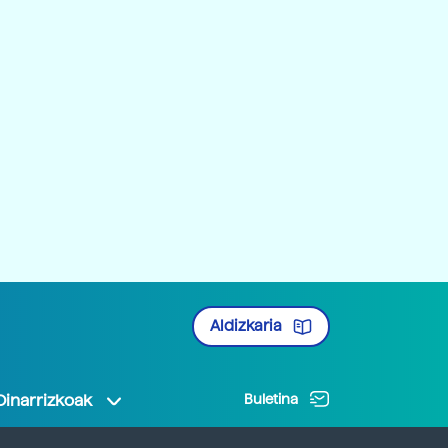
Aldizkaria
Oinarrizkoak
Buletina