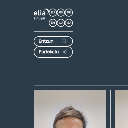
EU
ES
FR
EN
CA
GA
Partekatu