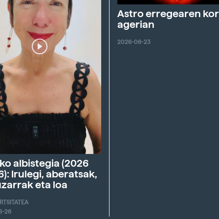
Astro erregearen ko
agerian
2026-06-23
ko albistegia (2026
6): Irulegi, aberatsak,
zarrak eta loa
ERTSITATEA
6-26