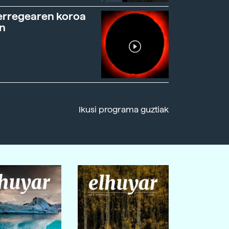
erregearen koroa
n
Ikusi programa guztiak