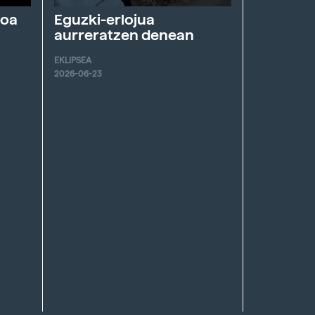
roa
Eguzki-erlojua
aurreratzen denean
EKLIPSEA
2026-06-23