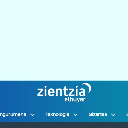
Ingurumena
Teknologia
Gizartea