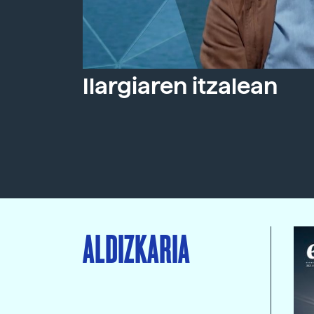
Ilargiaren itzalean
ALDIZKARIA