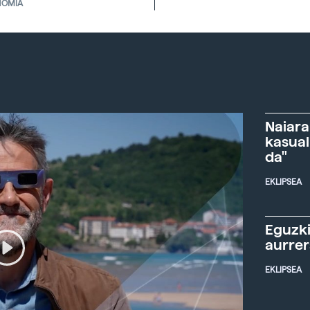
NOMIA
Naiara
kasual
da"
EKLIPSEA
Eguzki
aurre
EKLIPSEA