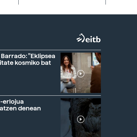
 Barrado: "Eklipsea
itate kosmiko bat
-erlojua
ratzen denean