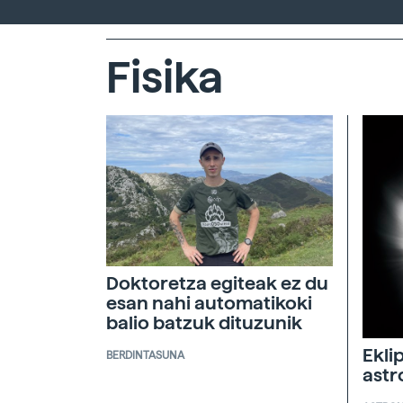
Fisika
Doktoretza egiteak ez du
esan nahi automatikoki
balio batzuk dituzunik
Ekli
BERDINTASUNA
ast