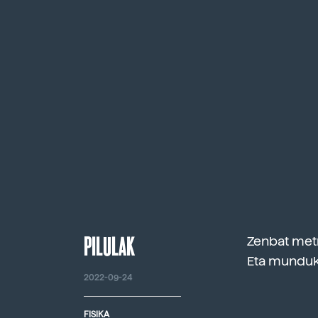
PILULAK
Zenbat metr
Eta munduk
2022-09-24
FISIKA