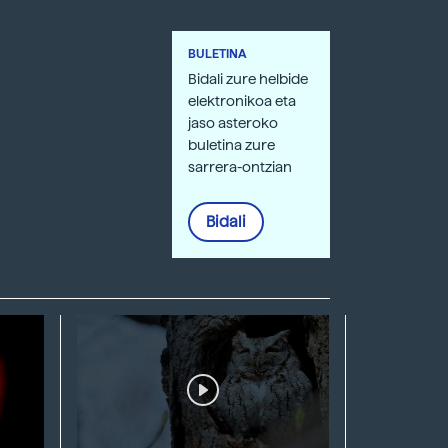
BULETINA
Bidali zure helbide
elektronikoa eta
jaso asteroko
buletina zure
sarrera-ontzian
Bidali