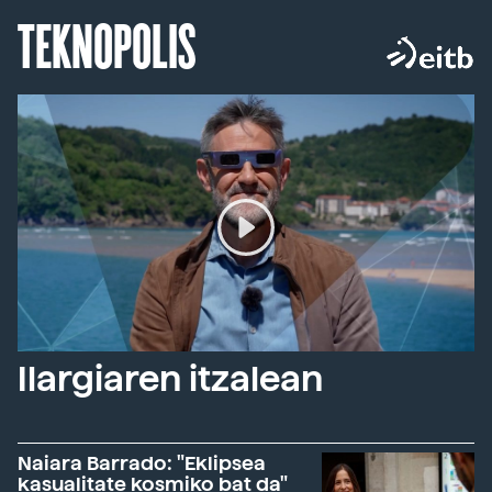
TEKNOPOLIS
Ilargiaren itzalean
Naiara Barrado: "Eklipsea
kasualitate kosmiko bat da"