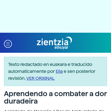
Texto redactado en euskara e traducido
automaticamente por
Elia
e sen posterior
revisión.
VER ORIXINAL
Aprendendo a combater a dor
duradeira