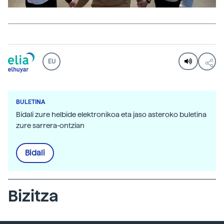
EU
BULETINA
Bidali zure helbide elektronikoa eta jaso asteroko buletina
zure sarrera-ontzian
Bidali
Bizitza