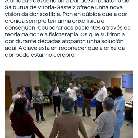
A Unidade de Atención á Dor do Ambulatorio de
Salburua de Vitoria-Gasteiz ofrece unha nova
visión da dor sostible. Pon en dúbida que a dor
crónica sempre ten unha orixe física e
conseguen recuperar aos pacientes a través da
teoría da dor e a fisioterapia. Os que sufriron a
dor durante décadas atoparon unha solución
aquí. A clave está en recoñecer que a orixe da
dor pode estar no cerebro.