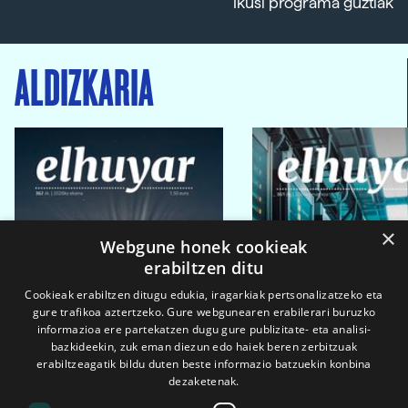
Ikusi programa guztiak
ALDIZKARIA
×
Webgune honek cookieak
erabiltzen ditu
Cookieak erabiltzen ditugu edukia, iragarkiak pertsonalizatzeko eta
gure trafikoa aztertzeko. Gure webgunearen erabilerari buruzko
informazioa ere partekatzen dugu gure publizitate- eta analisi-
bazkideekin, zuk eman diezun edo haiek beren zerbitzuak
erabiltzeagatik bildu duten beste informazio batzuekin konbina
dezaketenak.