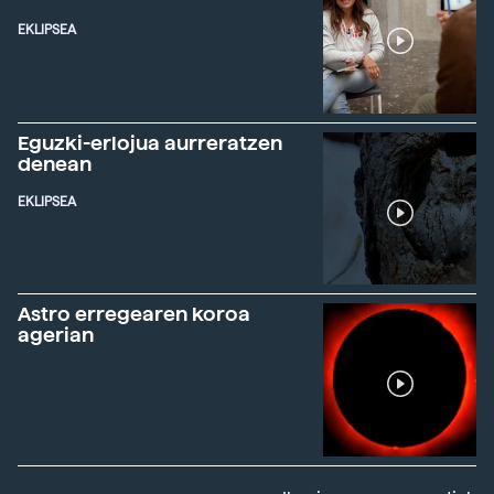
EKLIPSEA
Eguzki-erlojua aurreratzen
denean
EKLIPSEA
Astro erregearen koroa
agerian