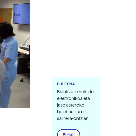
BULETINA
Bidali zure helbide
elektronikoa eta
jaso asteroko
buletina zure
sarrera-ontzian
Bidali