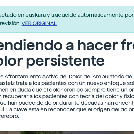
actado en euskara y traducido automáticamente po
revisión.
VER ORIGINAL
ndiendo a hacer fr
olor persistente
e Afrontamiento Activo del Dolor del Ambulatorio de
Gasteiz trata a los pacientes con un nuevo enfoque so
nen en duda que el dolor crónico siempre tiene un or
recuperar a los pacientes con teoría del dolor y fisio
que han padecido dolor durante décadas han encont
uí. La clave está en reconocer que el origen del dol
cerebro.