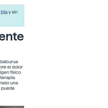
r
Elia
y sin
ente
 Salburua
bre el dolor
igen físico
terapia.
rado una
or puede