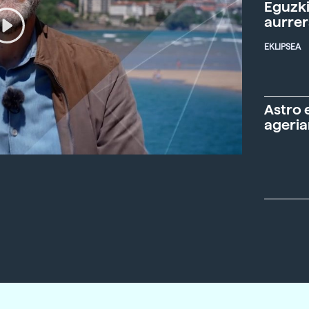
Eguzki
aurre
EKLIPSEA
Astro 
ageria