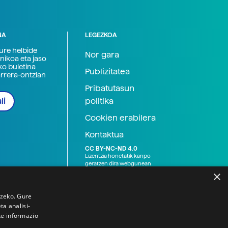
NA
LEGEZKOA
zure helbide
Nor gara
nikoa eta jaso
ko buletina
Publizitatea
arrera-ontzian
Pribatutasun
politika
li
Cookien erabilera
Kontaktua
CC BY-NC-ND 4.0
Lizentzia honetatik kanpo
geratzen dira webgunean
argitaratutako baliabide
×
grafikoak (argazki eta
ilustrazioak), baita Elhuyar ez
den bestelako erakunde eta
tzeko. Gure
norbanakoek idatzitakoak
a analisi-
ere. Kanpo-esteken bidez
te informazio
emandako edukiak esteka
horietan agertzen den