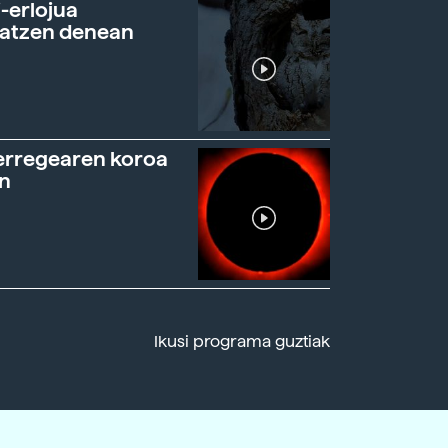
-erlojua
ratzen denean
erregearen koroa
n
Ikusi programa guztiak