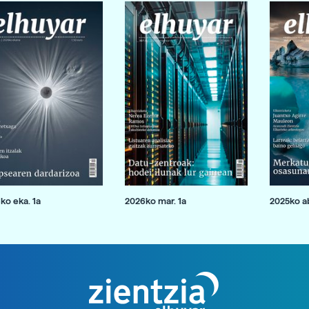
ko eka. 1a
2026ko mar. 1a
2025ko ab