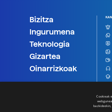
Bizitza
KAN
Ingurumena
Teknologia
Gizartea
Oinarrizkoak
Cookieak e
webgunear
bazkideekin,