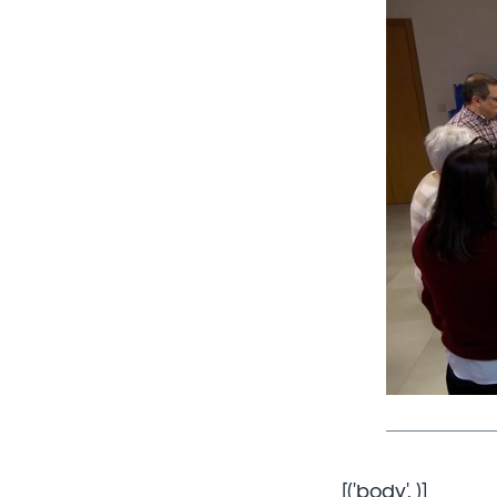
[('body',
)]