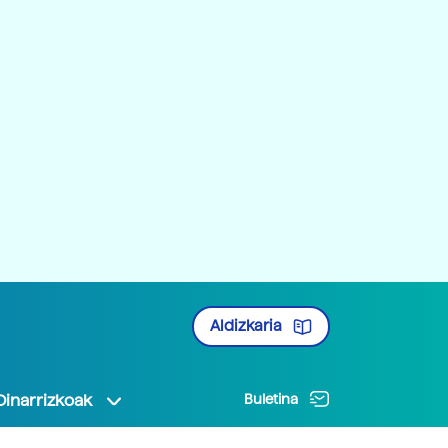
Aldizkaria
Oinarrizkoak
Buletina