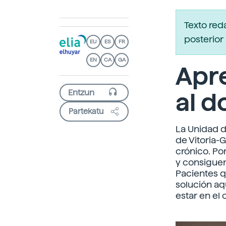
Texto red
posterior 
EU
ES
FR
EN
CA
GA
Apre
al d
Partekatu
La Unidad d
de Vitoria-
crónico. Po
y consiguen 
Pacientes 
solución aq
estar en el 