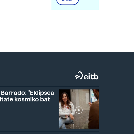
 Barrado: "Eklipsea
itate kosmiko bat