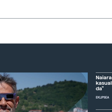
Naiara
kasual
da"
EKLIPSEA