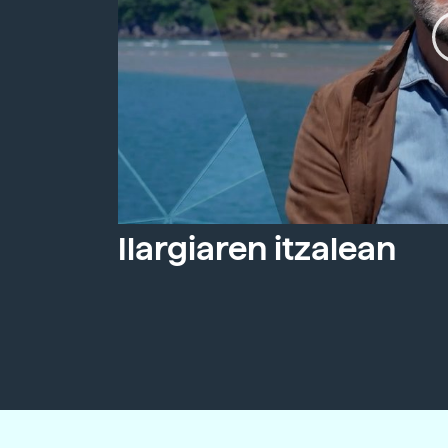
Ilargiaren itzalean