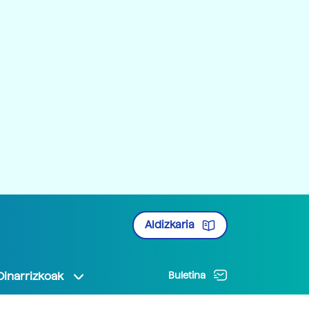
Aldizkaria
Oinarrizkoak
Buletina