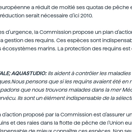
 européenne a réduit de moitié ses quotas de pêche 
réduction serait nécessaire d'ici 2010.
es d'urgence, la Commission propose un plan d'actio
la gestion des requins. Ces espèces sont indispensa
es écosystèmes marins. La protection des requins est
TALE; AQUASTUDIO:
Ils aident à contrôler les maladie
ues.Nous pensons que si les requins avaient été en n
padons que nous trouvons malades dans la mer Méd
urvécu. Ils sont un élément indispensable de la sélecti
an d'action proposé par la Commission est d'assurer un
ins et des raies dans la flotte de pêche de l'Union 
 indispensable de mieux connaître ces espèces. Non se