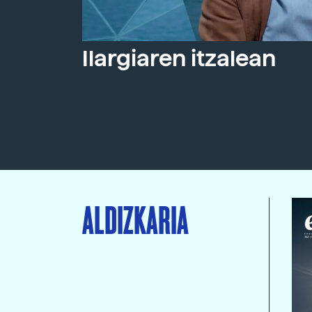
Ilargiaren itzalean
ALDIZKARIA