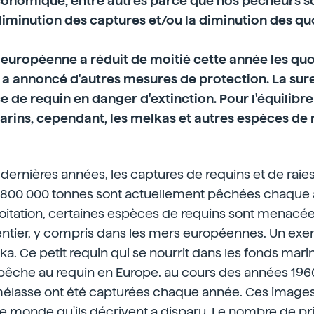
onomique, entre autres parce que nos pêcheurs s
diminution des captures et/ou la diminution des qu
européenne a réduit de moitié cette année les qu
t a annoncé d'autres mesures de protection. La sur
e de requin en danger d'extinction. Pour l'équilibre
ins, cependant, les melkas et autres espèces de 
dernières années, les captures de requins et de rai
n 800 000 tonnes sont actuellement pêchées chaque 
oitation, certaines espèces de requins sont menacée
ntier, y compris dans les mers européennes. Un ex
ka. Ce petit requin qui se nourrit dans les fonds marin
 pêche au requin en Europe. au cours des années 196
élasse ont été capturées chaque année. Ces image
Le monde qu'ils décrivent a disparu. Le nombre de pr