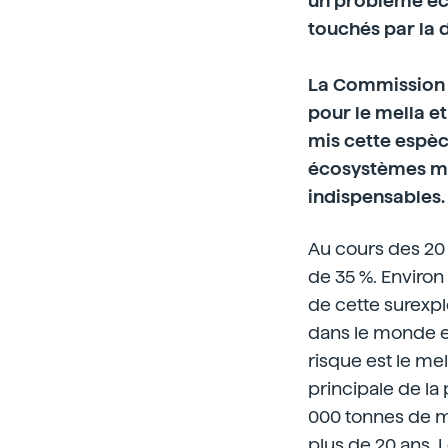
un problème éc
touchés par la 
La Commission 
pour le mella e
mis cette espèc
écosystèmes mar
indispensables.
Au cours des 20 
de 35 %. Enviro
de cette surexpl
dans le monde e
risque est le mel
principale de la
000 tonnes de m
plus de 20 ans. 