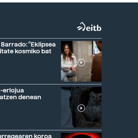
 Barrado: "Eklipsea
itate kosmiko bat
-erlojua
ratzen denean
erregearen koroa