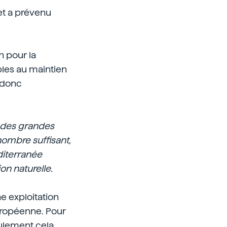
et a prévenu
n pour la
bles au maintien
 donc
s des grandes
ombre suffisant,
iterranée
on naturelle.
e exploitation
européenne. Pour
ulement cela,