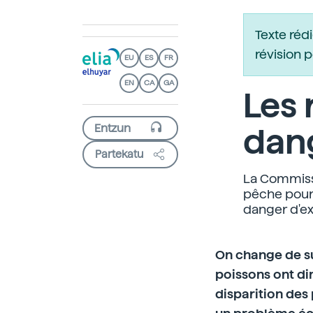
Texte réd
révision 
EU
ES
FR
EN
CA
GA
Les 
dan
Partekatu
La Commissi
pêche pour 
danger d'ex
On change de su
poissons ont di
disparition des