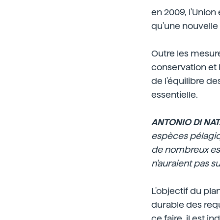
en 2009, l'Union
qu'une nouvelle 
Outre les mesur
conservation et 
de l'équilibre d
essentielle.
ANTONIO DI NA
espèces pélagiq
de nombreux es
n'auraient pas s
L'objectif du pl
durable des requ
ce faire, il est