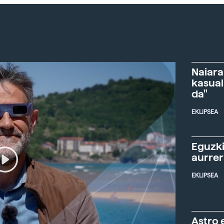
Naiara
kasual
da"
EKLIPSEA
Eguzki
aurre
EKLIPSEA
Astro 