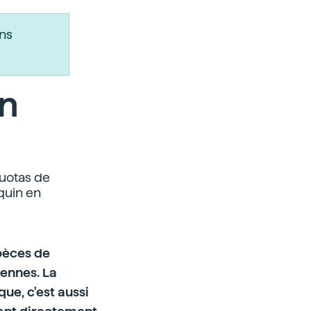
ns
en
quotas de
quin en
spèces de
ennes. La
ue, c'est aussi