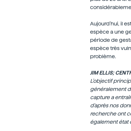
considérableme
Aujourd'hui, il e
espèce a une ge
période de gesta
espèce très vuln
problème.
JIM ELLIS; CEN
L'objectif princi
généralement de
capture a entra
d'après nos donn
recherche ont c
également état d