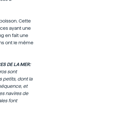
 poisson. Cette
èces ayant une
g en fait une
uins ont le même
ES DE LA MER:
ros sont
petits, dont la
nséquence, et
es navires de
les font