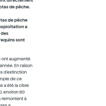
ont directement
otas de pêche.
otas de pêche
exploitation a
 des
requins sont
es ont augmenté
année. En raison
s d'extinction
emple de ce
s a été la cible
0, environ 60
s remontent à
ises a