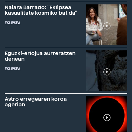
Naiara Barrado: "Eklipsea
kasualitate kosmiko bat da"
EKLIPSEA
Eguzki-erlojua aurreratzen
denean
EKLIPSEA
Astro erregearen koroa
agerian