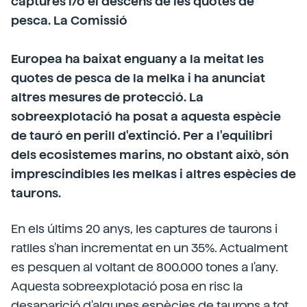
captures i/o el descens de les quotes de
pesca. La Comissió
Europea ha baixat enguany a la meitat les
quotes de pesca de la melka i ha anunciat
altres mesures de protecció. La
sobreexplotació ha posat a aquesta espècie
de tauró en perill d'extinció. Per a l'equilibri
dels ecosistemes marins, no obstant això, són
imprescindibles les melkas i altres espècies de
taurons.
En els últims 20 anys, les captures de taurons i
ratlles s'han incrementat en un 35%. Actualment
es pesquen al voltant de 800.000 tones a l'any.
Aquesta sobreexplotació posa en risc la
desaparició d'algunes espècies de taurons a tot