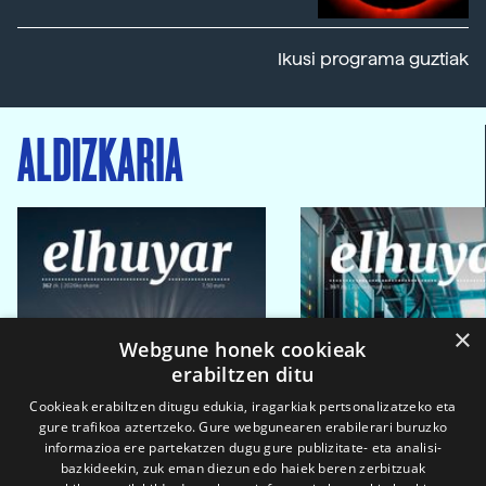
Ikusi programa guztiak
ALDIZKARIA
×
Webgune honek cookieak
erabiltzen ditu
Cookieak erabiltzen ditugu edukia, iragarkiak pertsonalizatzeko eta
gure trafikoa aztertzeko. Gure webgunearen erabilerari buruzko
informazioa ere partekatzen dugu gure publizitate- eta analisi-
bazkideekin, zuk eman diezun edo haiek beren zerbitzuak