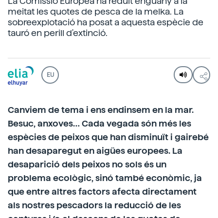
La Comissió Europea ha reduït enguany a la
meitat les quotes de pesca de la melka. La
sobreexplotació ha posat a aquesta espècie de
tauró en perill d'extinció.
EU
Canviem de tema i ens endinsem en la mar.
Besuc, anxoves… Cada vegada són més les
espècies de peixos que han disminuït i gairebé
han desaparegut en aigües europees. La
desaparició dels peixos no sols és un
problema ecològic, sinó també econòmic, ja
que entre altres factors afecta directament
als nostres pescadors la reducció de les