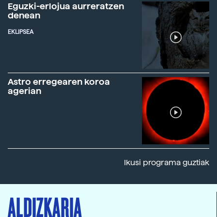
Eguzki-erlojua aurreratzen
denean
EKLIPSEA
Astro erregearen koroa
agerian
Ikusi programa guztiak
ALDIZKARIA