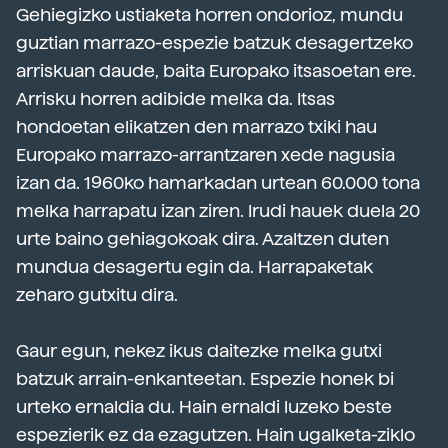
Gehiegizko ustiaketa horren ondorioz, mundu
guztian marrazo-espezie batzuk desagertzeko
arriskuan daude, baita Europako itsasoetan ere.
Arrisku horren adibide melka da. Itsas
hondoetan elikatzen den marrazo txiki hau
Europako marrazo-arrantzaren xede nagusia
izan da. 1960ko hamarkadan urtean 60.000 tona
melka harrapatu izan ziren. Irudi hauek duela 20
urte baino gehiagokoak dira. Azaltzen duten
mundua desagertu egin da. Harrapaketak
zeharo gutxitu dira.
Gaur egun, nekez ikus daitezke melka gutxi
batzuk arrain-enkanteetan. Espezie honek bi
urteko ernaldia du. Hain ernaldi luzeko beste
espezierik ez da ezagutzen. Hain ugalketa-ziklo