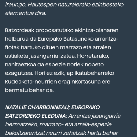
iraungo. Hautespen naturalerako ezinbesteko
elementua dira.
Batzordeak proposatutako ekintza-planaren
helburua da Europako Batasuneko arrantza-
flotak hartuko dituen marrazo eta arraien
ustiaketa jasangarria izatea. Horretarako,
nahitaezkoa da espezie horiek hobeto
ezagutzea. Hori ez ezik, aplikatubeharreko
kudeaketa-neurrien eraginkortasuna ere
bermatu behar da.
NATALIE CHARBONNEAU; EUROPAKO
BATZORDEKO ELEDUNA:
Arrantza jasangarria
bermatzeko, marrazo- eta arraia-espezie
bakoitzarentzat neurri zehatzak hartu behar