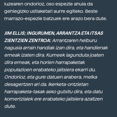
luzearen ondorioz, oso espezie ahula da
gehiegizko ustiaketari aurre egiteko. Beste
marrazo-espezie batzuek ere arazo bera dute.
JIM ELLIS; INGURUMEN, ARRANTZA ETA ITSAS
ZIENTZIEN ZENTROA:
Arrantzaren helburu
nagusia arrain handiak izan dira, eta handienak
emeak izaten dira. Kumeek lagunduta joaten
dira emeak, eta horien harrapaketak
populazioen erabateko jaitsiera ekarri du.
Ondorioz, eta gure datuen arabera, melka
desagertzen ari da. Ikerketa-ontzietan
harrapaketa-tasak asko gutxitu dira, eta datu
komertzialek ere erabateko jaitsiera azaltzen
dute.