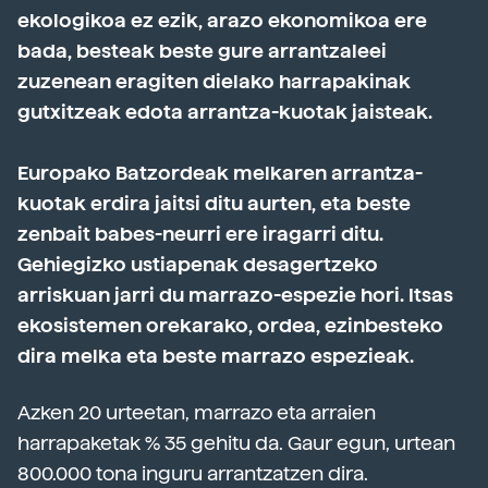
ekologikoa ez ezik, arazo ekonomikoa ere
bada, besteak beste gure arrantzaleei
zuzenean eragiten dielako harrapakinak
gutxitzeak edota arrantza-kuotak jaisteak.
Europako Batzordeak melkaren arrantza-
kuotak erdira jaitsi ditu aurten, eta beste
zenbait babes-neurri ere iragarri ditu.
Gehiegizko ustiapenak desagertzeko
arriskuan jarri du marrazo-espezie hori. Itsas
ekosistemen orekarako, ordea, ezinbesteko
dira melka eta beste marrazo espezieak.
Azken 20 urteetan, marrazo eta arraien
harrapaketak % 35 gehitu da. Gaur egun, urtean
800.000 tona inguru arrantzatzen dira.