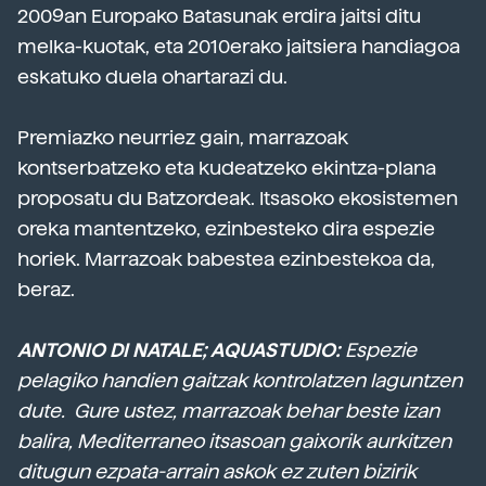
2009an Europako Batasunak erdira jaitsi ditu
melka-kuotak, eta 2010erako jaitsiera handiagoa
eskatuko duela ohartarazi du.
Premiazko neurriez gain, marrazoak
kontserbatzeko eta kudeatzeko ekintza-plana
proposatu du Batzordeak. Itsasoko ekosistemen
oreka mantentzeko, ezinbesteko dira espezie
horiek. Marrazoak babestea ezinbestekoa da,
beraz.
ANTONIO DI NATALE; AQUASTUDIO:
Espezie
pelagiko handien gaitzak kontrolatzen laguntzen
dute. Gure ustez, marrazoak behar beste izan
balira, Mediterraneo itsasoan gaixorik aurkitzen
ditugun ezpata-arrain askok ez zuten bizirik