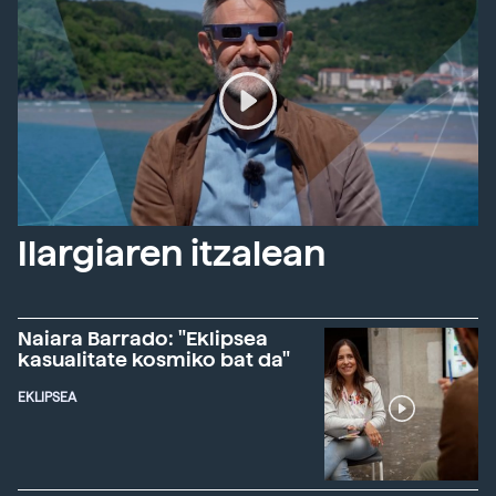
Ilargiaren itzalean
Naiara Barrado: "Eklipsea
kasualitate kosmiko bat da"
EKLIPSEA