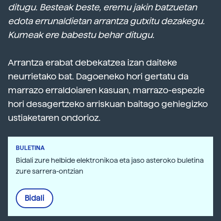
ditugu. Besteak beste, eremu jakin batzuetan
edota errunaldietan arrantza gutxitu dezakegu.
Kumeak ere babestu behar ditugu.
Arrantza erabat debekatzea izan daiteke
neurrietako bat. Dagoeneko hori gertatu da
marrazo erraldoiaren kasuan, marrazo-espezie
hori desagertzeko arriskuan baitago gehiegizko
ustiaketaren ondorioz.
BULETINA
Bidali zure helbide elektronikoa eta jaso asteroko buletina
zure sarrera-ontzian
Bidali