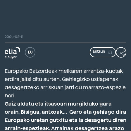
2009-02-11
EU
Europako Batzordeak melkaren arrantza-kuotak
erdira jaitsi ditu aurten. Gehiegizko ustiapenak
desagertzeko arriskuan jarri du marrazo-espezie
hori.
Gaiz aldatu eta itsasoan murgilduko gara
orain. Bisigua, antxoak… Gero eta gehiago dira
Europako uretan gutxitu eta ia desagertu diren
arrain-espezieak. Arrainak desagertzea arazo