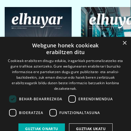
×
Webgune honek cookieak
erabiltzen ditu
Cookieak erabiltzen ditugu edukia, iragarkiak pertsonalizatzeko eta
gure trafikoa aztertzeko. Gure webgunearen erabilerari buruzko
informazioa ere partekatzen dugu gure publizitate- eta analisi-
bazkideekin, zuk eman diezun edo haiek beren zerbitzuak
erabiltzeagatik bildu duten beste informazio batzuekin konbina
dezaketenak.
BEHAR-BEHARREZKOA
ERRENDIMENDUA
BIDERATZEA
FUNTZIONALTASUNA
2026ko eka. 1a
2026ko mar. 1a
GUZTIAK ONARTU
GUZTIAK UKATU