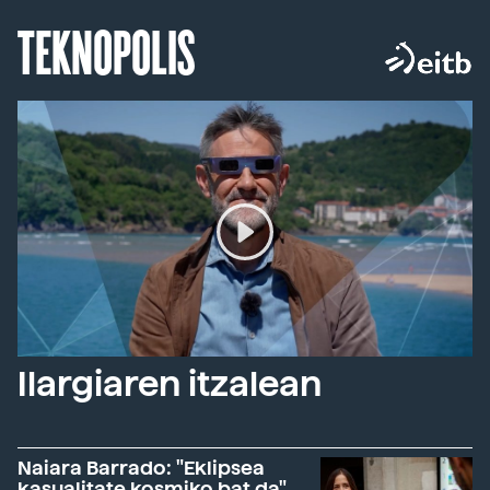
TEKNOPOLIS
Ilargiaren itzalean
Naiara Barrado: "Eklipsea
kasualitate kosmiko bat da"