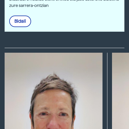
zure sarrera-ontzian
Bidali