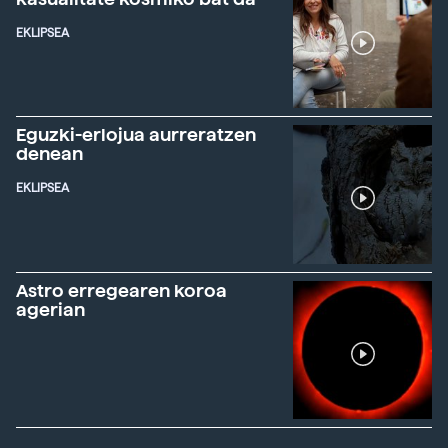
EKLIPSEA
Eguzki-erlojua aurreratzen
denean
EKLIPSEA
Astro erregearen koroa
agerian