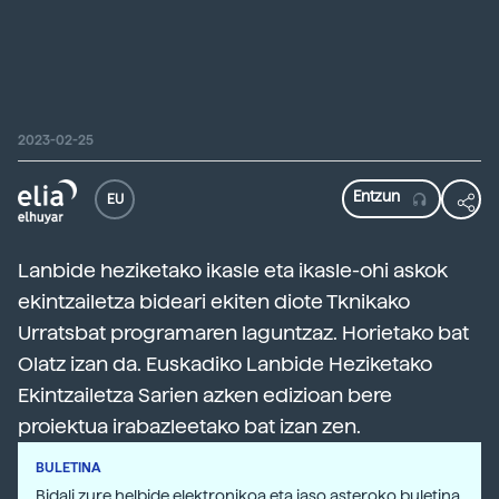
2023-02-25
EU
Lanbide heziketako ikasle eta ikasle-ohi askok
ekintzailetza bideari ekiten diote Tknikako
Urratsbat programaren laguntzaz. Horietako bat
Olatz izan da. Euskadiko Lanbide Heziketako
Ekintzailetza Sarien azken edizioan bere
proiektua irabazleetako bat izan zen.
BULETINA
Bidali zure helbide elektronikoa eta jaso asteroko buletina