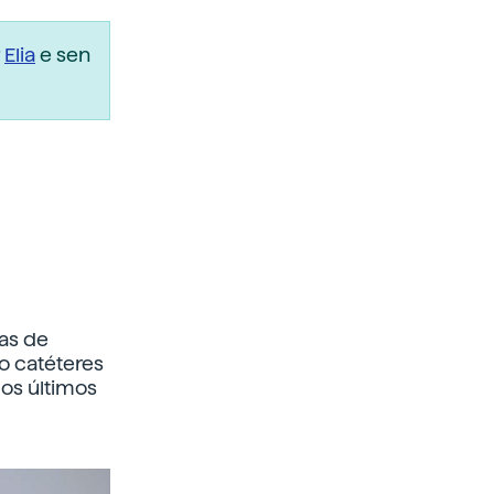
r
Elia
e sen
cas de
o catéteres
os últimos