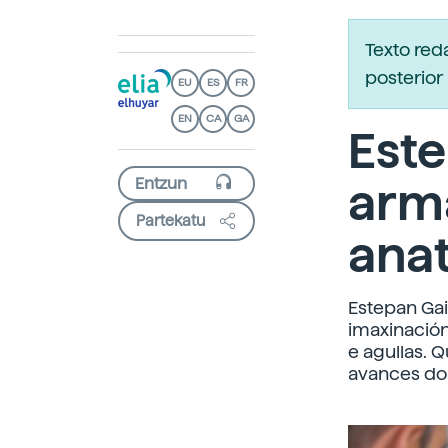
Texto re
posterior 
EU
ES
FR
EN
CA
GA
Este
arma
Partekatu
ana
Estepan Gai
imaxinació
e agullas. 
avances do