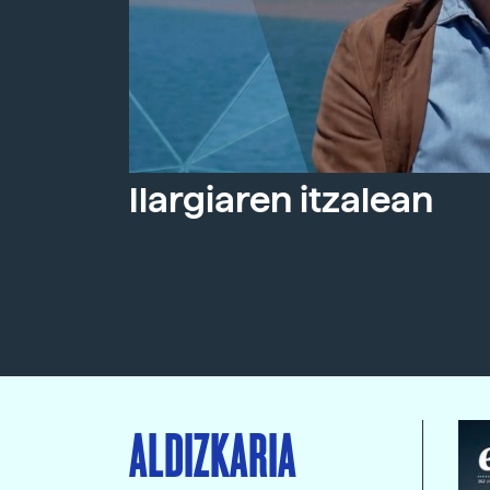
Ilargiaren itzalean
ALDIZKARIA