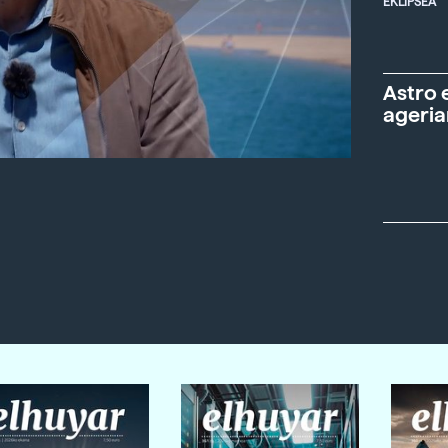
EKLIPSEA
Astro 
ageria