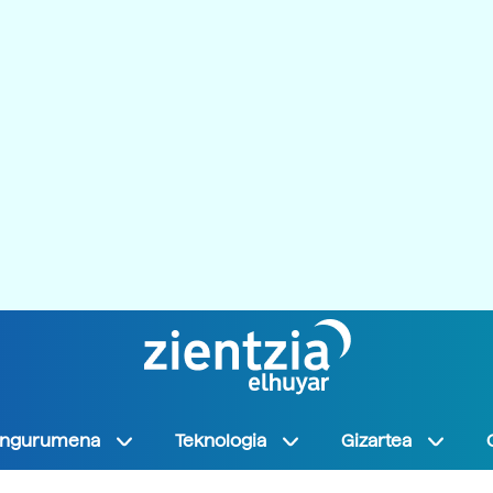
Ingurumena
Teknologia
Gizartea