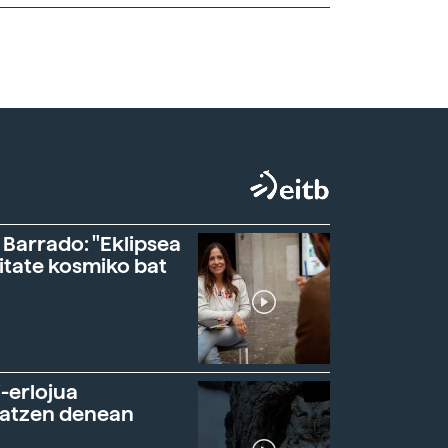
 Barrado: "Eklipsea
itate kosmiko bat
-erlojua
ratzen denean