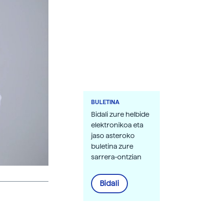
BULETINA
Bidali zure helbide
elektronikoa eta
jaso asteroko
buletina zure
sarrera-ontzian
Bidali