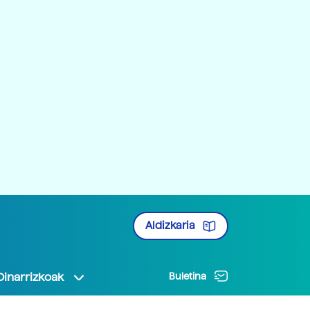
Aldizkaria
Oinarrizkoak
Buletina