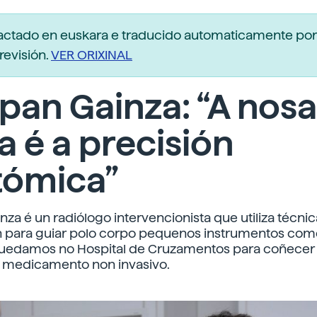
dactado en euskara e traducido automaticamente po
revisión.
VER ORIXINAL
pan Gainza: “A nosa
 é a precisión
tómica”
nza é un radiólogo intervencionista que utiliza técni
n para guiar polo corpo pequenos instrumentos com
Quedamos no Hospital de Cruzamentos para coñecer 
 medicamento non invasivo.