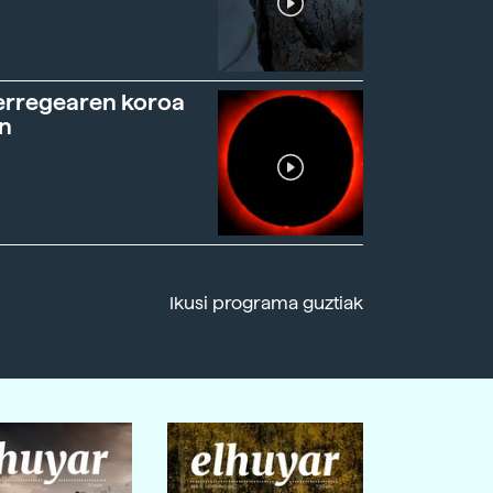
erregearen koroa
n
Ikusi programa guztiak