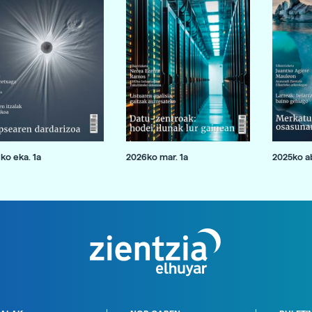
ko eka. 1a
2026ko mar. 1a
2025ko ab