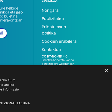
NA
LEGEZKOA
zure helbide
Nor gara
nikoa eta jaso
ko buletina
Publizitatea
arrera-ontzian
Pribatutasun
politika
li
Cookien erabilera
Kontaktua
CC BY-NC-ND 4.0
Lizentzia honetatik kanpo
geratzen dira webgunean
argitaratutako baliabide
×
grafikoak (argazki eta
ilustrazioak), baita Elhuyar ez
den bestelako erakunde eta
tzeko. Gure
norbanakoek idatzitakoak
a analisi-
ere. Kanpo-esteken bidez
te informazio
emandako edukiak esteka
horietan agertzen den
lizentziapean daude,
gehienetan copyright-a
NTZIONALTASUNA