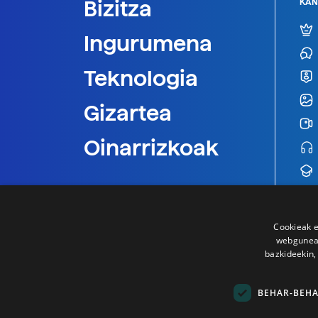
Bizitza
KAN
Ingurumena
Teknologia
Gizartea
Oinarrizkoak
Cookieak e
webgunear
bazkideekin,
BEHAR-BEH