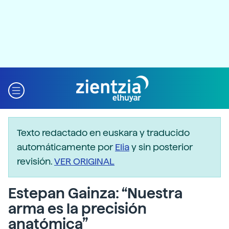
Texto redactado en euskara y traducido
automáticamente por
Elia
y sin posterior
revisión.
VER ORIGINAL
Estepan Gainza: “Nuestra
arma es la precisión
anatómica”