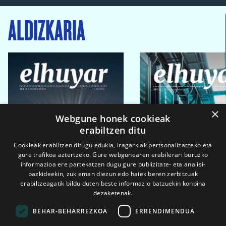
ALDIZKARIA
×
Webgune honek cookieak
erabiltzen ditu
Cookieak erabiltzen ditugu edukia, iragarkiak pertsonalizatzeko eta
gure trafikoa aztertzeko. Gure webgunearen erabilerari buruzko
informazioa ere partekatzen dugu gure publizitate- eta analisi-
bazkideekin, zuk eman diezun edo haiek beren zerbitzuak
erabiltzeagatik bildu duten beste informazio batzuekin konbina
dezaketenak.
BEHAR-BEHARREZKOA
ERRENDIMENDUA