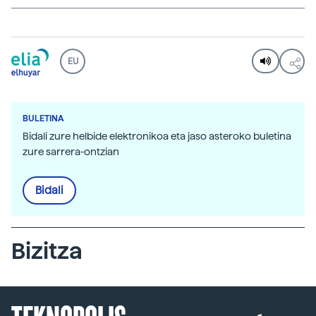
EU
BULETINA
Bidali zure helbide elektronikoa eta jaso asteroko buletina
zure sarrera-ontzian
Bidali
Bizitza