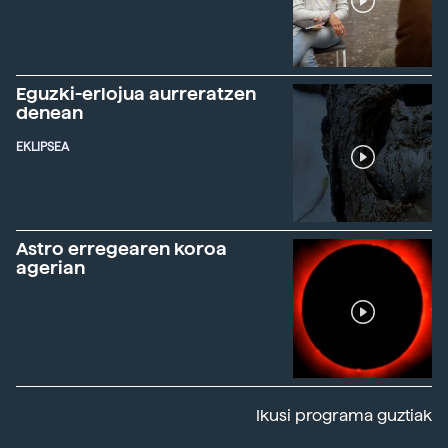
Eguzki-erlojua aurreratzen
denean
EKLIPSEA
Astro erregearen koroa
agerian
Ikusi programa guztiak