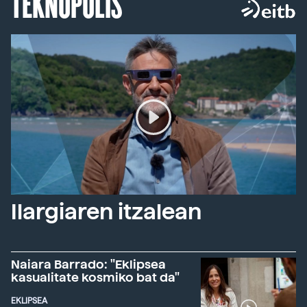
TEKNOPOLIS
Ilargiaren itzalean
Naiara Barrado: "Eklipsea
kasualitate kosmiko bat da"
EKLIPSEA