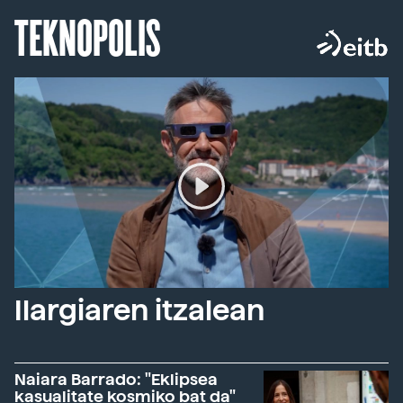
TEKNOPOLIS
Ilargiaren itzalean
Naiara Barrado: "Eklipsea
kasualitate kosmiko bat da"