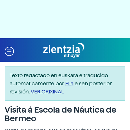
Texto redactado en euskara e traducido
automaticamente por
Elia
e sen posterior
revisión.
VER ORIXINAL
Visita á Escola de Náutica de
Bermeo