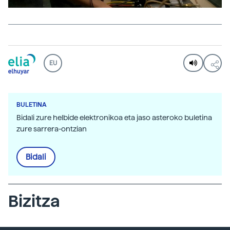
EU
BULETINA
Bidali zure helbide elektronikoa eta jaso asteroko buletina
zure sarrera-ontzian
Bidali
Bizitza