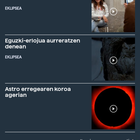
EKLIPSEA
Eguzki-erlojua aurreratzen
denean
EKLIPSEA
Astro erregearen koroa
agerian