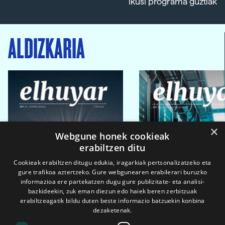
Ikusi programa guztiak
ALDIZKARIA
×
Webgune honek cookieak
erabiltzen ditu
Cookieak erabiltzen ditugu edukia, iragarkiak pertsonalizatzeko eta
gure trafikoa aztertzeko. Gure webgunearen erabilerari buruzko
informazioa ere partekatzen dugu gure publizitate- eta analisi-
bazkideekin, zuk eman diezun edo haiek beren zerbitzuak
erabiltzeagatik bildu duten beste informazio batzuekin konbina
dezaketenak.