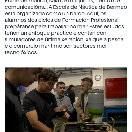
Ponte de mando, sala de máquinas, centro de
comunicacións… A Escola de Náutica de Bermeo
está organizada como un barco. Aquí, os
alumnos dos ciclos de Formación Profesional
prepáranse para traballar no mar. Estes estudos
teñen un enfoque práctico e contan con
simuladores de última xeración, xa que a pesca
e o comercio marítimo son sectores moi
tecnolóxicos.