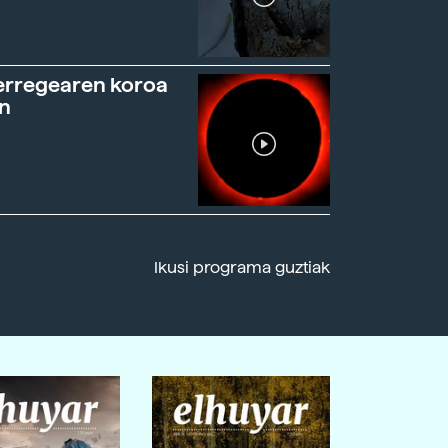
erregearen koroa
n
Ikusi programa guztiak