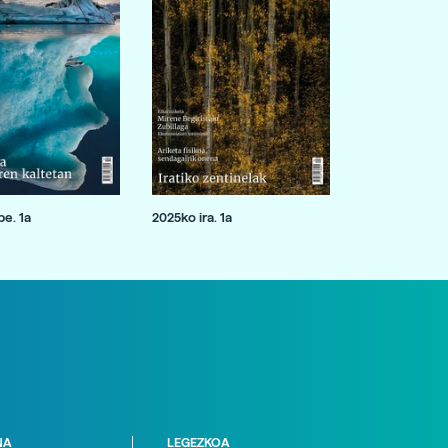
e. 1a
2025ko ira. 1a
NA
LEGEZKOA