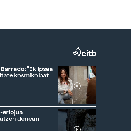
 Barrado: "Eklipsea
itate kosmiko bat
-erlojua
ratzen denean