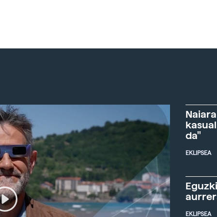
Naiara
kasual
da"
EKLIPSEA
Eguzki
aurre
EKLIPSEA