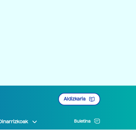
Aldizkaria
Oinarrizkoak
Buletina