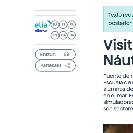
Texto red
posterior 
EU
ES
FR
EN
CA
GA
Visi
Náu
Partekatu
Puente de 
Escuela de 
alumnos de 
en el mar. 
simuladores
son sectore