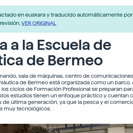
actado en euskara y traducido automáticamente po
revisión.
VER ORIGINAL
ta a la Escuela de
tica de Bermeo
mando, sala de máquinas, centro de comunicacione
Náutica de Bermeo está organizada como un barco. A
los ciclos de Formación Profesional se preparan para
Estos estudios tienen un enfoque práctico y cuentan 
 de última generación, ya que la pesca y el comerci
s muy tecnológicos.