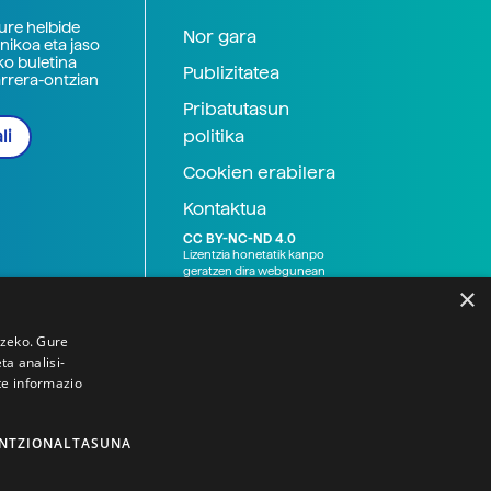
zure helbide
Nor gara
nikoa eta jaso
ko buletina
Publizitatea
arrera-ontzian
Pribatutasun
politika
li
Cookien erabilera
Kontaktua
CC BY-NC-ND 4.0
Lizentzia honetatik kanpo
geratzen dira webgunean
argitaratutako baliabide
×
grafikoak (argazki eta
ilustrazioak), baita Elhuyar ez
den bestelako erakunde eta
tzeko. Gure
norbanakoek idatzitakoak
a analisi-
ere. Kanpo-esteken bidez
te informazio
emandako edukiak esteka
horietan agertzen den
lizentziapean daude,
gehienetan copyright-a
NTZIONALTASUNA