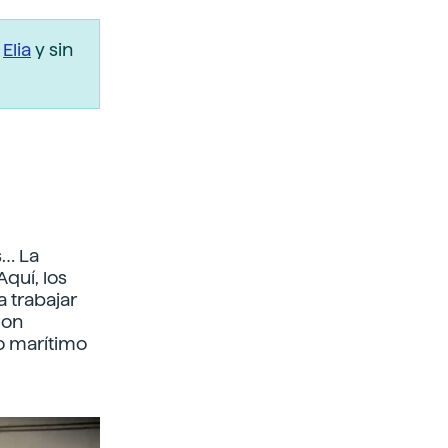
r
Elia
y sin
s… La
quí, los
 trabajar
con
o marítimo