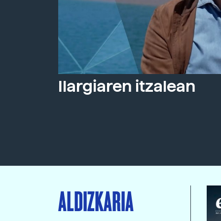
Ilargiaren itzalean
ALDIZKARIA