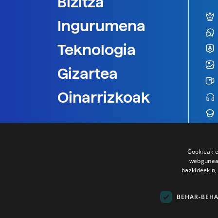
Bizitza
Ingurumena
Teknologia
Gizartea
Oinarrizkoak
Cookieak e
webgunear
bazkideekin,
BEHAR-BEH