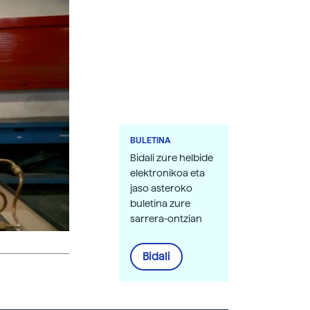
BULETINA
Bidali zure helbide
elektronikoa eta
jaso asteroko
buletina zure
sarrera-ontzian
Bidali