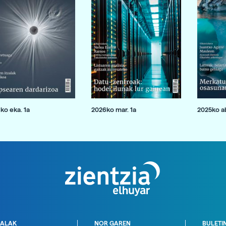
ko eka. 1a
2026ko mar. 1a
2025ko ab
ALAK
NOR GAREN
BULETI