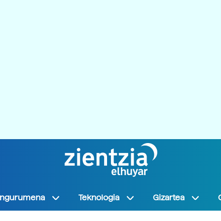
Ingurumena
Teknologia
Gizartea