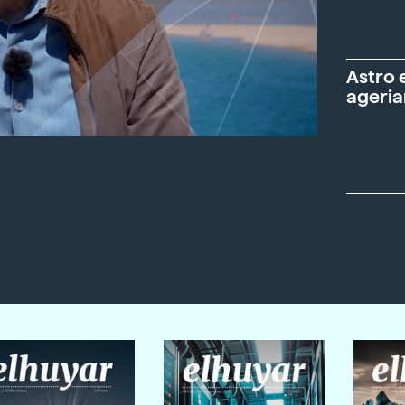
Astro 
ageria