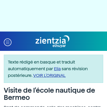
Texte rédigé en basque et traduit
automatiquement par
Elia
sans révision
postérieure.
VOIR L'ORIGINAL
Visite de l'école nautique de
Bermeo