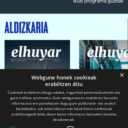
Ikusi programa guztiak
ALDIZKARIA
×
Webgune honek cookieak
erabiltzen ditu
Cookieak erabiltzen ditugu edukia, iragarkiak pertsonalizatzeko eta
gure trafikoa aztertzeko. Gure webgunearen erabilerari buruzko
informazioa ere partekatzen dugu gure publizitate- eta analisi-
bazkideekin, zuk eman diezun edo haiek beren zerbitzuak
erabiltzeagatik bildu duten beste informazio batzuekin konbina
dezaketenak.