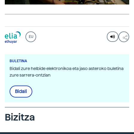
EU
BULETINA
Bidali zure helbide elektronikoa eta jaso asteroko buletina
zure sarrera-ontzian
Bidali
Bizitza