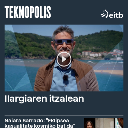
TEKNOPOLIS
Ilargiaren itzalean
Naiara Barrado: "Eklipsea
kasualitate kosmiko bat da"