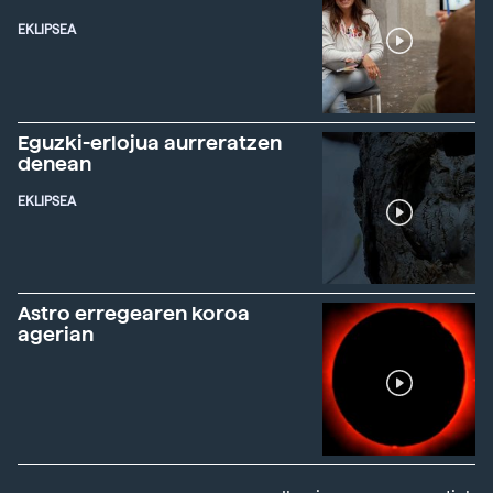
EKLIPSEA
Eguzki-erlojua aurreratzen
denean
EKLIPSEA
Astro erregearen koroa
agerian