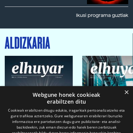
Ikusi programa guztiak
ALDIZKARIA
×
Webgune honek cookieak
erabiltzen ditu
Cookieak erabiltzen ditugu edukia, iragarkiak pertsonalizatzeko eta
gure trafikoa aztertzeko. Gure webgunearen erabilerari buruzko
informazioa ere partekatzen dugu gure publizitate- eta analisi-
bazkideekin, zuk eman diezun edo haiek beren zerbitzuak
erabiltzeagatik bildu duten beste informazio batzuekin konbina