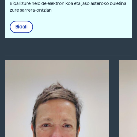
Bidali zure helbide elektronikoa eta jaso asteroko buletina
zure sarrera-ontzian
Bidali