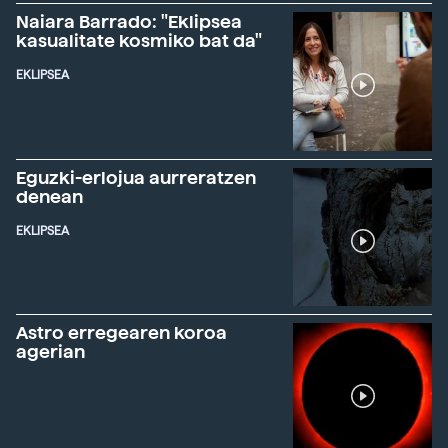
Naiara Barrado: "Eklipsea
kasualitate kosmiko bat da"
EKLIPSEA
Eguzki-erlojua aurreratzen
denean
EKLIPSEA
Astro erregearen koroa
agerian