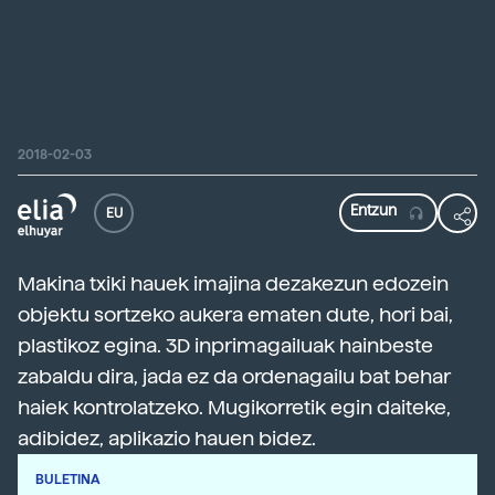
2018-02-03
EU
Makina txiki hauek imajina dezakezun edozein
objektu sortzeko aukera ematen dute, hori bai,
plastikoz egina. 3D inprimagailuak hainbeste
zabaldu dira, jada ez da ordenagailu bat behar
haiek kontrolatzeko. Mugikorretik egin daiteke,
adibidez, aplikazio hauen bidez.
BULETINA