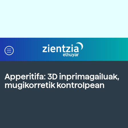
Apperitifa: 3D inprimagailuak,
mugikorretik kontrolpean