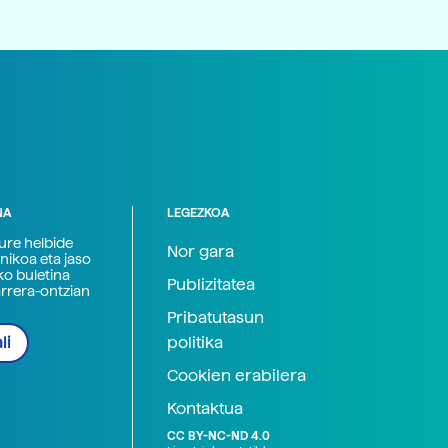
NA
LEGEZKOA
zure helbide
Nor gara
nikoa eta jaso
ko buletina
Publizitatea
arrera-ontzian
Pribatutasun
politika
li
Cookien erabilera
Kontaktua
CC BY-NC-ND 4.0