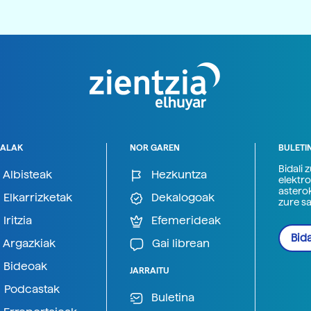
ALAK
NOR GAREN
BULETI
Bidali 
Albisteak
Hezkuntza
elektro
astero
Elkarrizketak
Dekalogoak
zure s
Iritzia
Efemerideak
Bida
Argazkiak
Gai librean
Bideoak
JARRAITU
Podcastak
Buletina