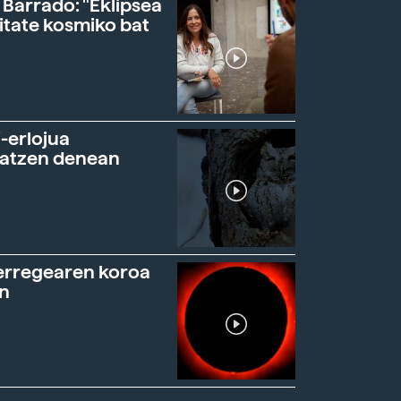
 Barrado: "Eklipsea
itate kosmiko bat
-erlojua
ratzen denean
erregearen koroa
n