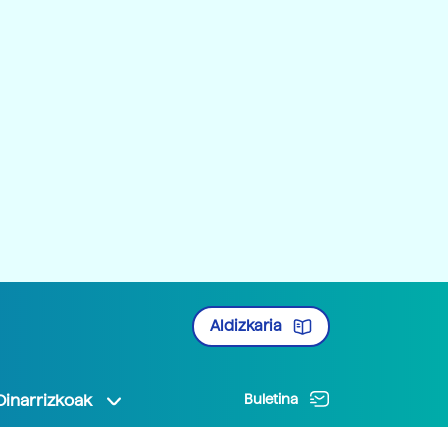
Aldizkaria
Oinarrizkoak
Buletina