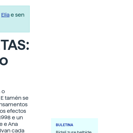
r
Elia
e sen
TAS:
mo
 o
 E tamén se
pensamentos
dos efectos
 1998 e un
e e Ana
BULETINA
alvan cada
Bidali zure helbide