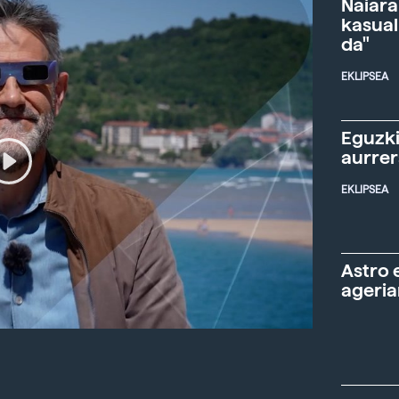
Naiara
kasual
da"
EKLIPSEA
Eguzki
aurre
EKLIPSEA
Astro 
ageria