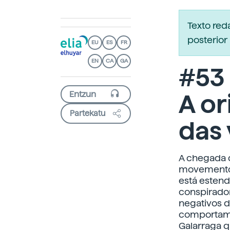
Texto re
posterior 
EU
ES
FR
EN
CA
GA
#53
A o
Partekatu
das 
A chegada 
movemento 
está estend
conspirador
negativos da
comportamen
Galarraga q