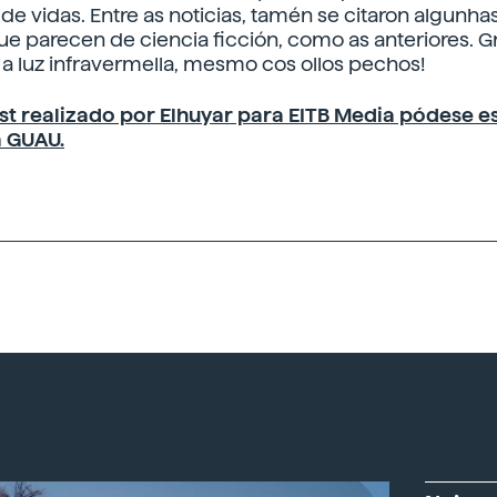
 de vidas. Entre as noticias, tamén se citaron algunha
ue parecen de ciencia ficción, como as anteriores. Gr
a luz infravermella, mesmo cos ollos pechos!
st realizado por Elhuyar para EITB Media pódese e
 GUAU.