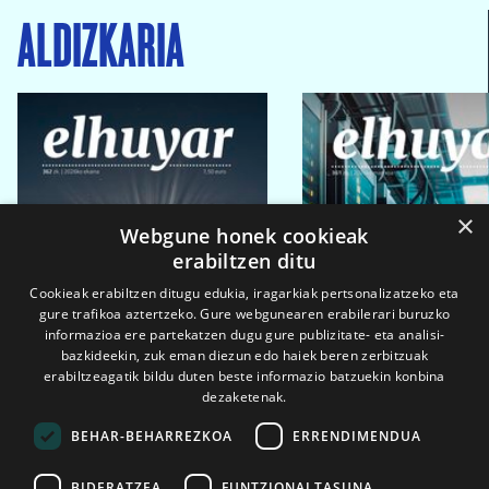
ALDIZKARIA
×
Webgune honek cookieak
erabiltzen ditu
Cookieak erabiltzen ditugu edukia, iragarkiak pertsonalizatzeko eta
gure trafikoa aztertzeko. Gure webgunearen erabilerari buruzko
informazioa ere partekatzen dugu gure publizitate- eta analisi-
bazkideekin, zuk eman diezun edo haiek beren zerbitzuak
erabiltzeagatik bildu duten beste informazio batzuekin konbina
dezaketenak.
BEHAR-BEHARREZKOA
ERRENDIMENDUA
BIDERATZEA
FUNTZIONALTASUNA