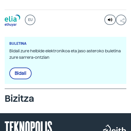
EU
BULETINA
Bidali zure helbide elektronikoa eta jaso asteroko buletina
zure sarrera-ontzian
Bidali
Bizitza
TEKNOPOLIS