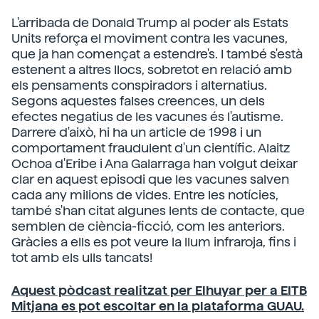
L'arribada de Donald Trump al poder als Estats
Units reforça el moviment contra les vacunes,
que ja han començat a estendre's. I també s'està
estenent a altres llocs, sobretot en relació amb
els pensaments conspiradors i alternatius.
Segons aquestes falses creences, un dels
efectes negatius de les vacunes és l'autisme.
Darrere d'això, hi ha un article de 1998 i un
comportament fraudulent d'un científic. Alaitz
Ochoa d'Eribe i Ana Galarraga han volgut deixar
clar en aquest episodi que les vacunes salven
cada any milions de vides. Entre les notícies,
també s'han citat algunes lents de contacte, que
semblen de ciència-ficció, com les anteriors.
Gràcies a ells es pot veure la llum infraroja, fins i
tot amb els ulls tancats!
Aquest pòdcast realitzat per Elhuyar per a EITB
Mitjana es pot escoltar en la plataforma GUAU.