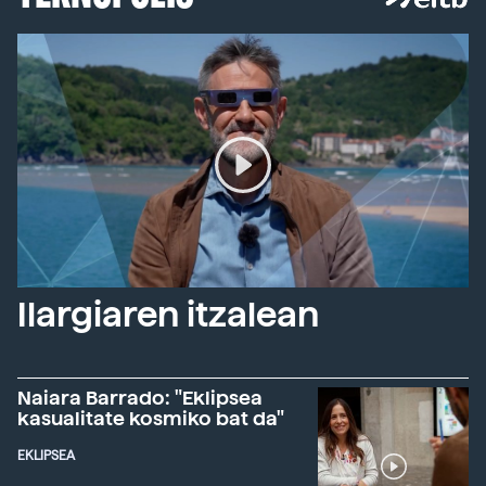
Ilargiaren itzalean
Naiara Barrado: "Eklipsea
kasualitate kosmiko bat da"
EKLIPSEA