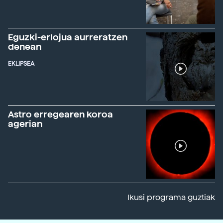
Eguzki-erlojua aurreratzen
denean
EKLIPSEA
Astro erregearen koroa
agerian
Ikusi programa guztiak