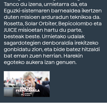
Tanco du izena, urnietarra da, eta
Eguzki-sistemaren barnealdea ikertzen
duten misioen arduradun teknikoa da.
Rosetta, Solar Orbiter, Bepicolombo eta
JUICE misioetan hartu du parte,
besteak beste. Urnietako udalak
sagardotegien denboraldia irekitzeko
gonbidatu zion, eta bide batez hitzaldi
bat eman zuen herrian. Harekin
egoteko aukera izan genuen.