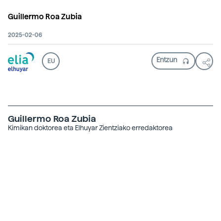
Guillermo Roa Zubia
2025-02-06
EU
Guillermo Roa Zubia
Kimikan doktorea eta Elhuyar Zientziako erredaktorea