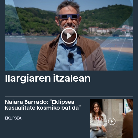
Ilargiaren itzalean
Naiara Barrado: "Eklipsea
kasualitate kosmiko bat da"
EKLIPSEA