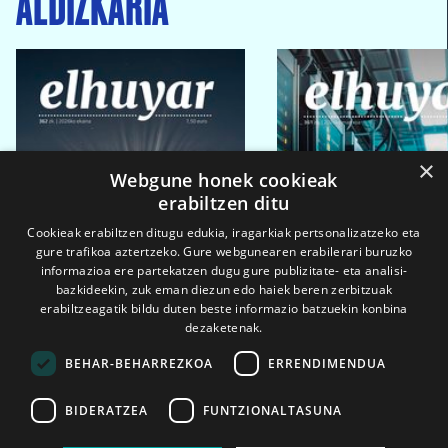
ALDIZKARIA
×
Webgune honek cookieak
erabiltzen ditu
Cookieak erabiltzen ditugu edukia, iragarkiak pertsonalizatzeko eta
gure trafikoa aztertzeko. Gure webgunearen erabilerari buruzko
informazioa ere partekatzen dugu gure publizitate- eta analisi-
bazkideekin, zuk eman diezun edo haiek beren zerbitzuak
erabiltzeagatik bildu duten beste informazio batzuekin konbina
dezaketenak.
BEHAR-BEHARREZKOA
ERRENDIMENDUA
BIDERATZEA
FUNTZIONALTASUNA
2026ko eka. 1a
2026ko mar. 1a