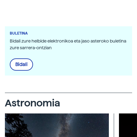
BULETINA
Bidali zure helbide elektronikoa eta jaso asteroko buletina
zure sarrera-ontzian
Bidali
Astronomia