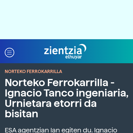
NORTEKO FERROKARRILLA
Norteko Ferrokarrilla -
Ignacio Tanco ingeniaria,
Urnietara etorri da
bisitan
ESA agentzian lan egiten du. Ignacio