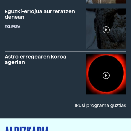
Eguzki-erlojua aurreratzen
denean
EKLIPSEA
Astro erregearen koroa
agerian
Ikusi programa guztiak