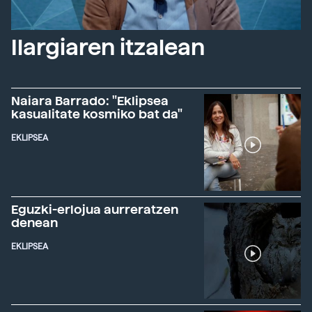
Ilargiaren itzalean
Naiara Barrado: "Eklipsea
kasualitate kosmiko bat da"
EKLIPSEA
Eguzki-erlojua aurreratzen
denean
EKLIPSEA