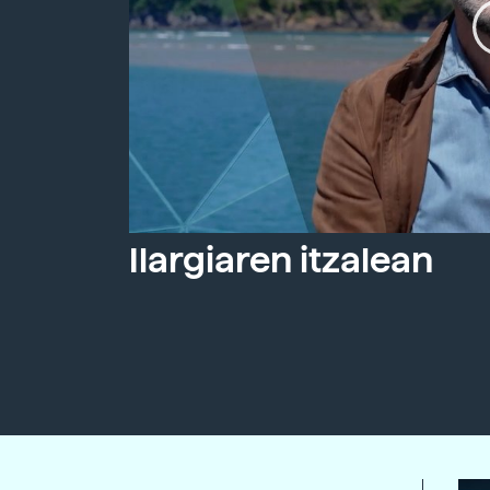
Ilargiaren itzalean