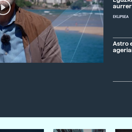
aurre
EKLIPSEA
Astro 
ageria