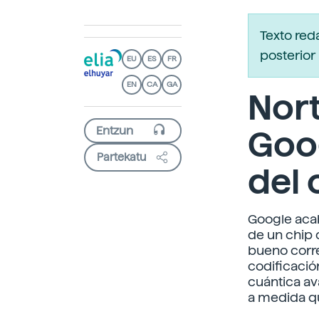
Texto red
posterior 
EU
ES
FR
EN
CA
GA
Nort
Goog
Partekatu
del
Google acab
de un chip 
bueno corre
codificació
cuántica av
a medida q