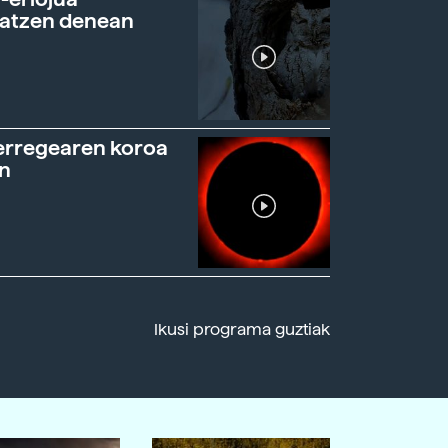
ratzen denean
erregearen koroa
n
Ikusi programa guztiak