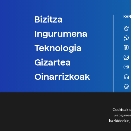
Bizitza
KAN
Ingurumena
Teknologia
Gizartea
Oinarrizkoak
Cookieak e
webgunear
bazkideekin,