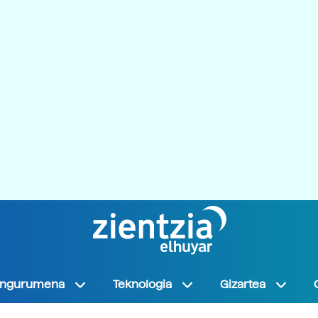
Ingurumena
Teknologia
Gizartea