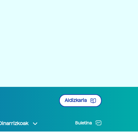
Aldizkaria
Oinarrizkoak
Buletina