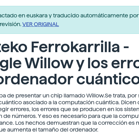
actado en euskara y traducido automáticamente po
revisión.
VER ORIGINAL
eko Ferrokarrilla -
le Willow y los err
 ordenador cuántic
a de presentar un chip llamado Willow.Se trata, por
cuántico asociado a la computación cuántica. Dicen
gir errores, los errores que se producen en los sist
n de números. Y eso es necesario para que la compu
ance. Los hechos demuestran que la corrección es 
ue aumenta el tamaño del ordenador.