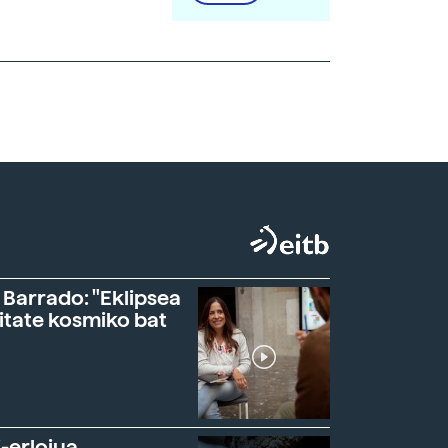
 Barrado: "Eklipsea
itate kosmiko bat
-erlojua