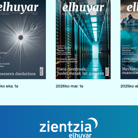
ko eka. 1a
2026ko mar. 1a
2025ko ab