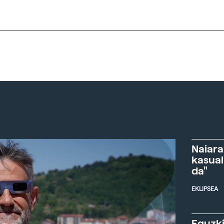
Naiara
kasual
da"
EKLIPSEA
Eguzki