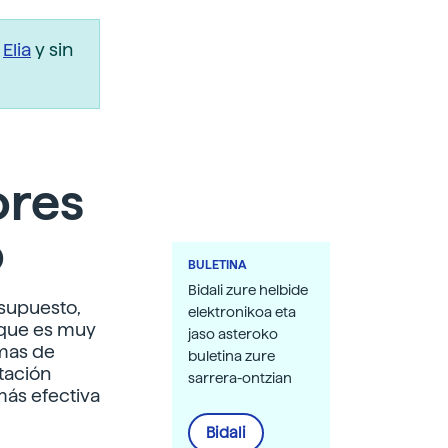
r
Elia
y sin
ores
o
BULETINA
Bidali zure helbide
 supuesto,
elektronikoa eta
 que es muy
jaso asteroko
emas de
buletina zure
tación
sarrera-ontzian
más efectiva
Bidali