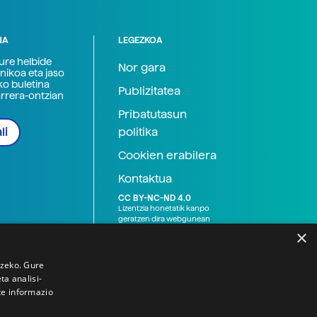
NA
LEGEZKOA
zure helbide
Nor gara
nikoa eta jaso
ko buletina
Publizitatea
arrera-ontzian
Pribatutasun
politika
li
Cookien erabilera
Kontaktua
CC BY-NC-ND 4.0
Lizentzia honetatik kanpo
geratzen dira webgunean
argitaratutako baliabide
×
grafikoak (argazki eta
ilustrazioak), baita Elhuyar ez
den bestelako erakunde eta
tzeko. Gure
norbanakoek idatzitakoak
a analisi-
ere. Kanpo-esteken bidez
te informazio
emandako edukiak esteka
horietan agertzen den
lizentziapean daude,