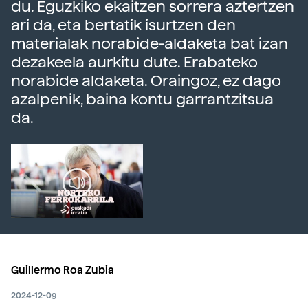
du. Eguzkiko ekaitzen sorrera aztertzen
ari da, eta bertatik isurtzen den
materialak norabide-aldaketa bat izan
dezakeela aurkitu dute. Erabateko
norabide aldaketa. Oraingoz, ez dago
azalpenik, baina kontu garrantzitsua
da.
Guillermo Roa Zubia
2024-12-09