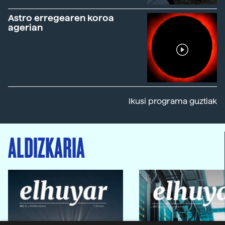
Astro erregearen koroa
agerian
Ikusi programa guztiak
ALDIZKARIA