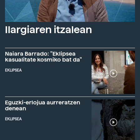
Ilargiaren itzalean
Naiara Barrado: "Eklipsea
kasualitate kosmiko bat da"
EKLIPSEA
Eguzki-erlojua aurreratzen
denean
EKLIPSEA