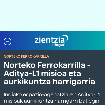
NORTEKO FERROKARRILLA
Norteko Ferrokarrilla -
Aditya-L1 misioa eta
aurkikuntza harrigarria
Indiako espazio-agenatziaren Aditya-L1
misioak aurkikuntza harrigarri bat egin