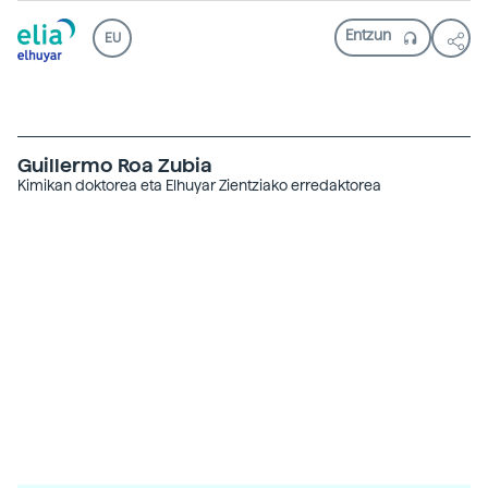
EU
Guillermo Roa Zubia
Kimikan doktorea eta Elhuyar Zientziako erredaktorea