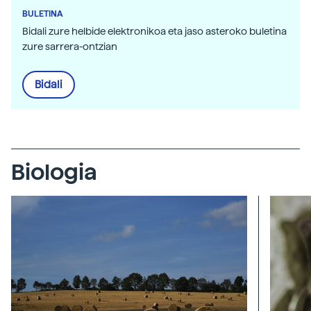
BULETINA
Bidali zure helbide elektronikoa eta jaso asteroko buletina
zure sarrera-ontzian
Bidali
Biologia