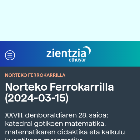
NORTEKO FERROKARRILLA
Norteko Ferrokarrilla
(2024-03-15)
XXVIII. denboraldiaren 28. saioa:
katedral gotikoen matematika,
matematikaren didaktika eta kalkulu