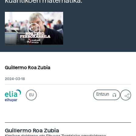
kuantikoen matematika.
Guillermo Roa Zubia
2024-03-18
EU
Guillermo Roa Zubia