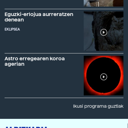
Eguzki-erlojua aurreratzen
denean
EKLIPSEA
Astro erregearen koroa
agerian
Ikusi programa guztiak