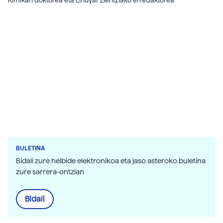
Kimikan doktorea eta Elhuyar Zientziako erredaktorea
BULETINA
Bidali zure helbide elektronikoa eta jaso asteroko buletina
zure sarrera-ontzian
Bidali