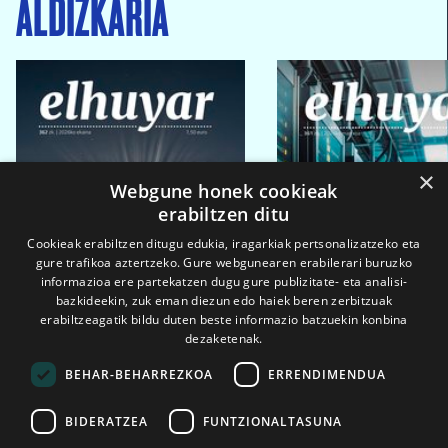
ALDIZKARIA
×
Webgune honek cookieak
erabiltzen ditu
Cookieak erabiltzen ditugu edukia, iragarkiak pertsonalizatzeko eta
gure trafikoa aztertzeko. Gure webgunearen erabilerari buruzko
informazioa ere partekatzen dugu gure publizitate- eta analisi-
bazkideekin, zuk eman diezun edo haiek beren zerbitzuak
erabiltzeagatik bildu duten beste informazio batzuekin konbina
dezaketenak.
BEHAR-BEHARREZKOA
ERRENDIMENDUA
BIDERATZEA
FUNTZIONALTASUNA
2026ko eka. 1a
2026ko mar. 1a