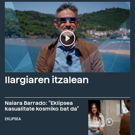
Ilargiaren itzalean
Naiara Barrado: "Eklipsea
kasualitate kosmiko bat da"
EKLIPSEA