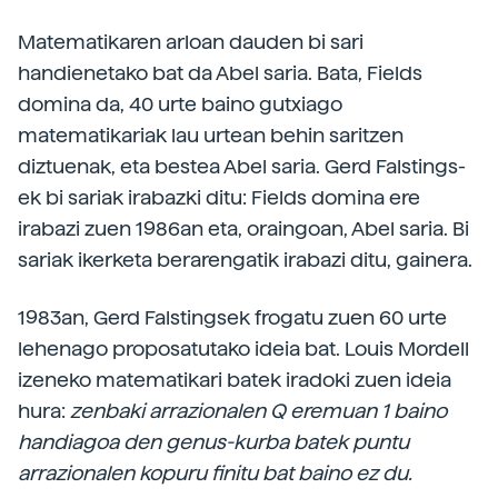
Matematikaren arloan dauden bi sari
handienetako bat da Abel saria. Bata, Fields
domina da, 40 urte baino gutxiago
matematikariak lau urtean behin saritzen
diztuenak, eta bestea Abel saria. Gerd Falstings-
ek bi sariak irabazki ditu: Fields domina ere
irabazi zuen 1986an eta, oraingoan, Abel saria. Bi
sariak ikerketa berarengatik irabazi ditu, gainera.
1983an, Gerd Falstingsek frogatu zuen 60 urte
lehenago proposatutako ideia bat. Louis Mordell
izeneko matematikari batek iradoki zuen ideia
hura:
zenbaki arrazionalen Q eremuan 1 baino
handiagoa den genus-kurba batek puntu
arrazionalen kopuru finitu bat baino ez du.