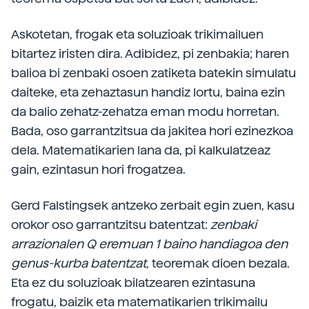
Askotetan, frogak eta soluzioak trikimailuen
bitartez iristen dira. Adibidez, pi zenbakia; haren
balioa bi zenbaki osoen zatiketa batekin simulatu
daiteke, eta zehaztasun handiz lortu, baina ezin
da balio zehatz-zehatza eman modu horretan.
Bada, oso garrantzitsua da jakitea hori ezinezkoa
dela. Matematikarien lana da, pi kalkulatzeaz
gain, ezintasun hori frogatzea.
Gerd Falstingsek antzeko zerbait egin zuen, kasu
orokor oso garrantzitsu batentzat:
zenbaki
arrazionalen Q eremuan 1 baino handiagoa den
genus-kurba batentzat
, teoremak dioen bezala.
Eta ez du soluzioak bilatzearen ezintasuna
frogatu, baizik eta matematikarien trikimailu