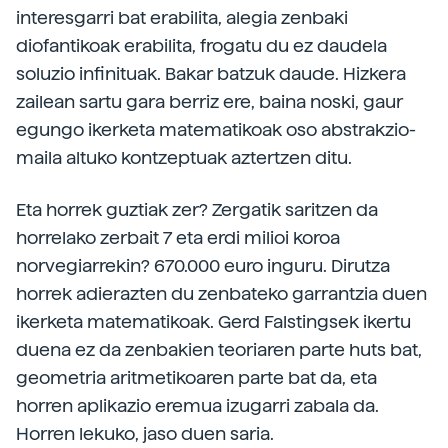
interesgarri bat erabilita, alegia zenbaki
diofantikoak erabilita, frogatu du ez daudela
soluzio infinituak. Bakar batzuk daude. Hizkera
zailean sartu gara berriz ere, baina noski, gaur
egungo ikerketa matematikoak oso abstrakzio-
maila altuko kontzeptuak aztertzen ditu.
Eta horrek guztiak zer? Zergatik saritzen da
horrelako zerbait 7 eta erdi milioi koroa
norvegiarrekin? 670.000 euro inguru. Dirutza
horrek adierazten du zenbateko garrantzia duen
ikerketa matematikoak. Gerd Falstingsek ikertu
duena ez da zenbakien teoriaren parte huts bat,
geometria aritmetikoaren parte bat da, eta
horren aplikazio eremua izugarri zabala da.
Horren lekuko, jaso duen saria.