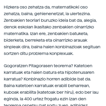
Hizkera oso zehatza da, matematikoki oso
zehatza, baina, gehienenetzat, ia ulertezina.
Zenbakien teoriari buruzko ideia bat da, alegia,
denok eskolan ikasitako zenbakien oinarrizko
matematika. Izan ere, zenbakien batuketa,
biderketa, berreketa eta oinarrizko arauak
sinpleak dira, baina haien konbinazioak segituan
sortzen ditu problema konplexuak.
Gogoratzen Pitagorasen teorema? Katetoen
karratuak eta haien batura eta hipotenusaren
karratua? Konbinazio horren adibide bat da.
Baina katetoen karratuak erabili beharrean,
kuboak erabilita (katetoak ber hiru), edo ber lau
eginda, ia 400 urtez frogatu ezin izan den
teorema ospetsu bat sortu zuen, adibidez.