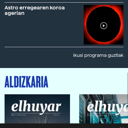
Astro erregearen koroa
agerian
Ikusi programa guztiak
ALDIZKARIA