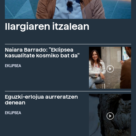
Ilargiaren itzalean
Naiara Barrado: "Eklipsea
kasualitate kosmiko bat da"
EKLIPSEA
Eguzki-erlojua aurreratzen
denean
EKLIPSEA