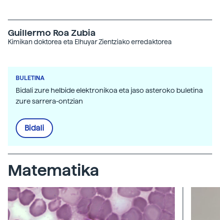
Guillermo Roa Zubia
Kimikan doktorea eta Elhuyar Zientziako erredaktorea
BULETINA
Bidali zure helbide elektronikoa eta jaso asteroko buletina
zure sarrera-ontzian
Bidali
Matematika