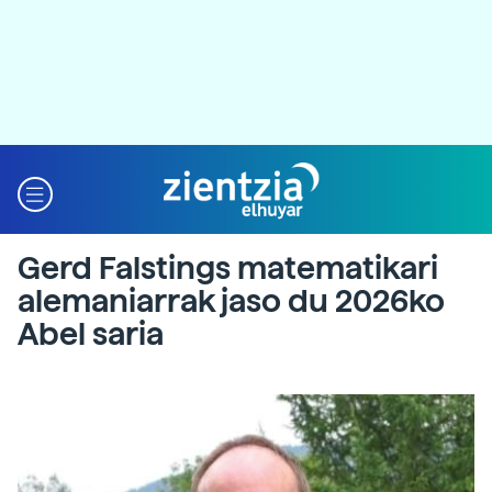
Gerd Falstings matematikari
alemaniarrak jaso du 2026ko
Abel saria