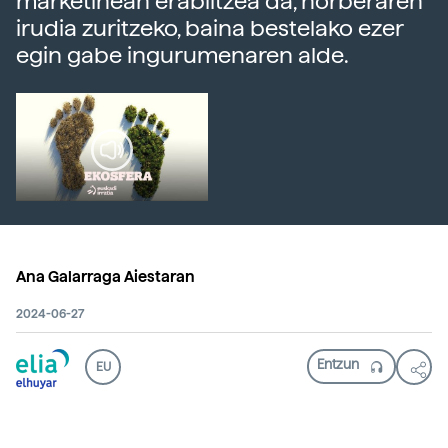
marketinean erabiltzea da, norberaren
irudia zuritzeko, baina bestelako ezer
egin gabe ingurumenaren alde.
Ana Galarraga Aiestaran
2024-06-27
EU