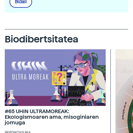
Bidali
Biodibertsitatea
#65 UHIN ULTRAMOREAK:
Ekologismoaren ama, misoginiaren
jomuga
BERDINTASUNA