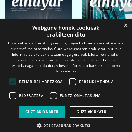
×
Webgune honek cookieak
erabiltzen ditu
Cookieak erabiltzen ditugu edukia, iragarkiak pertsonalizatzeko eta
gure trafikoa aztertzeko. Gure webgunearen erabilerari buruzko
informazioa ere partekatzen dugu gure publizitate- eta analisi-
bazkideekin, zuk eman diezun edo haiek beren zerbitzuak
erabiltzeagatik bildu duten beste informazio batzuekin konbina
dezaketenak.
BEHAR-BEHARREZKOA
ERRENDIMENDUA
BIDERATZEA
FUNTZIONALTASUNA
2026ko eka. 1a
2026ko mar. 1a
GUZTIAK ONARTU
GUZTIAK UKATU
XEHETASUNAK ERAKUTSI