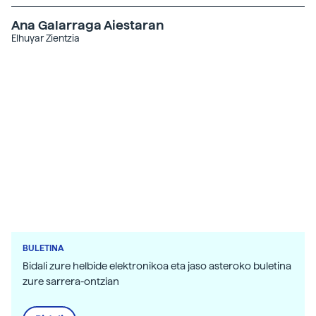
Ana Galarraga Aiestaran
Elhuyar Zientzia
BULETINA
Bidali zure helbide elektronikoa eta jaso asteroko buletina
zure sarrera-ontzian