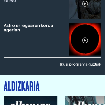
EKLIPSEA
Astro erregearen koroa
agerian
Ikusi programa guztiak
ALDIZKARIA