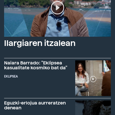
Ilargiaren itzalean
Naiara Barrado: "Eklipsea
kasualitate kosmiko bat da"
EKLIPSEA
Eguzki-erlojua aurreratzen
denean