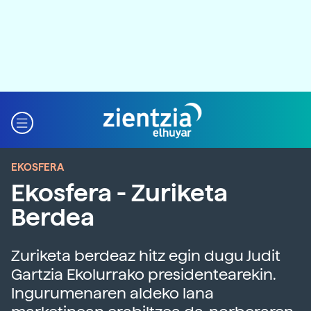
EKOSFERA
Ekosfera - Zuriketa
Berdea
Zuriketa berdeaz hitz egin dugu Judit
Gartzia Ekolurrako presidentearekin.
Ingurumenaren aldeko lana