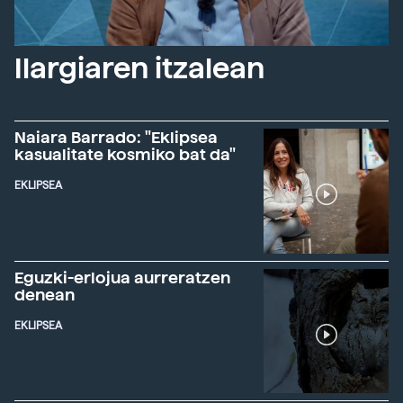
Ilargiaren itzalean
Naiara Barrado: "Eklipsea
kasualitate kosmiko bat da"
EKLIPSEA
Eguzki-erlojua aurreratzen
denean
EKLIPSEA