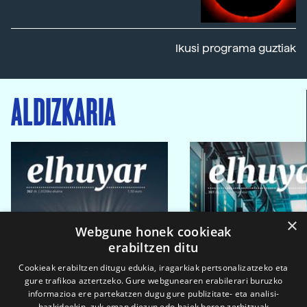
Ikusi programa guztiak
ALDIZKARIA
×
Webgune honek cookieak
erabiltzen ditu
Cookieak erabiltzen ditugu edukia, iragarkiak pertsonalizatzeko eta
gure trafikoa aztertzeko. Gure webgunearen erabilerari buruzko
informazioa ere partekatzen dugu gure publizitate- eta analisi-
bazkideekin, zuk eman diezun edo haiek beren zerbitzuak