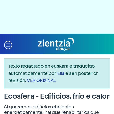
Texto redactado en euskara e traducido
automaticamente por
Elia
e sen posterior
revisión.
VER ORIXINAL
Ecosfera - Edificios, frío e calor
Si queremos edificios eficientes
energéticamente, hai que rehabilitar os que