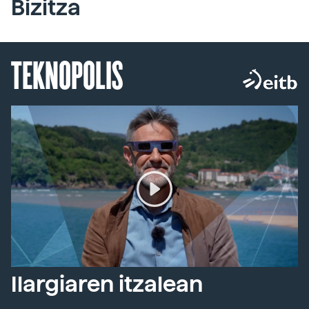
Bizitza
TEKNOPOLIS
Ilargiaren itzalean