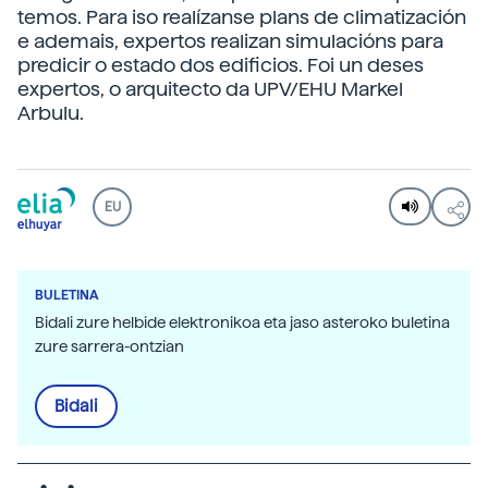
temos. Para iso realízanse plans de climatización
e ademais, expertos realizan simulacións para
predicir o estado dos edificios. Foi un deses
expertos, o arquitecto da UPV/EHU Markel
Arbulu.
EU
BULETINA
Bidali zure helbide elektronikoa eta jaso asteroko buletina
zure sarrera-ontzian
Bidali