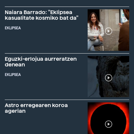
Naiara Barrado: "Eklipsea
kasualitate kosmiko bat da"
EKLIPSEA
Eguzki-erlojua aurreratzen
denean
EKLIPSEA
Astro erregearen koroa
agerian