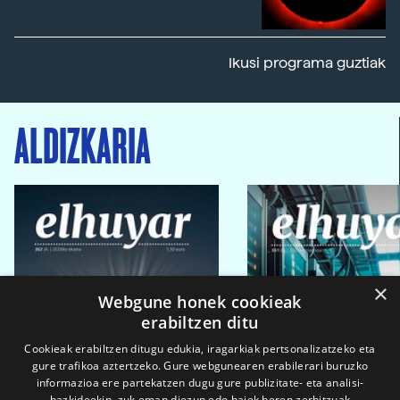
Ikusi programa guztiak
ALDIZKARIA
×
Webgune honek cookieak
erabiltzen ditu
Cookieak erabiltzen ditugu edukia, iragarkiak pertsonalizatzeko eta
gure trafikoa aztertzeko. Gure webgunearen erabilerari buruzko
informazioa ere partekatzen dugu gure publizitate- eta analisi-
bazkideekin, zuk eman diezun edo haiek beren zerbitzuak