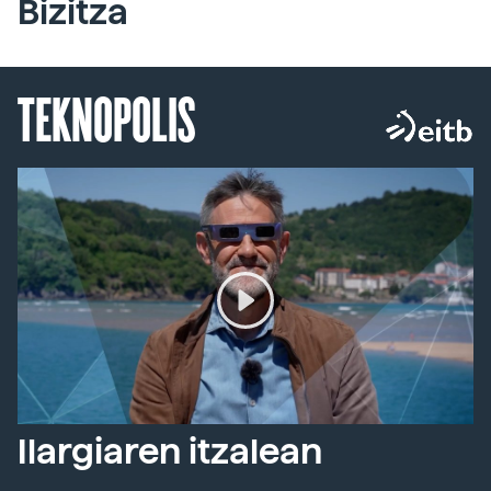
Bizitza
TEKNOPOLIS
Ilargiaren itzalean