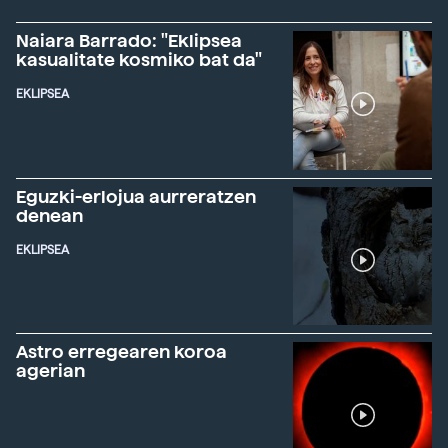
Naiara Barrado: "Eklipsea
kasualitate kosmiko bat da"
EKLIPSEA
Eguzki-erlojua aurreratzen
denean
EKLIPSEA
Astro erregearen koroa
agerian