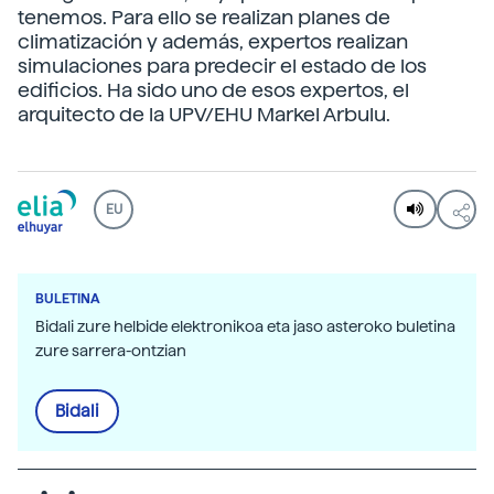
tenemos. Para ello se realizan planes de
climatización y además, expertos realizan
simulaciones para predecir el estado de los
edificios. Ha sido uno de esos expertos, el
arquitecto de la UPV/EHU Markel Arbulu.
EU
BULETINA
Bidali zure helbide elektronikoa eta jaso asteroko buletina
zure sarrera-ontzian
Bidali