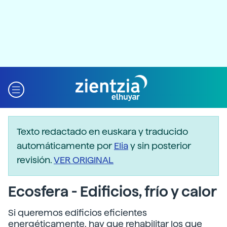
Texto redactado en euskara y traducido
automáticamente por
Elia
y sin posterior
revisión.
VER ORIGINAL
Ecosfera - Edificios, frío y calor
Si queremos edificios eficientes
energéticamente, hay que rehabilitar los que