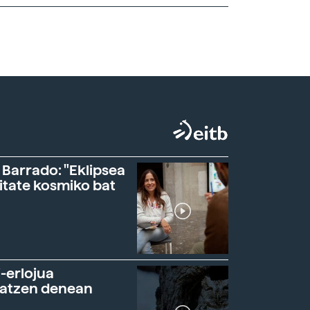
 Barrado: "Eklipsea
itate kosmiko bat
-erlojua
ratzen denean