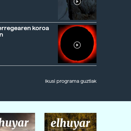
erregearen koroa
n
Ikusi programa guztiak