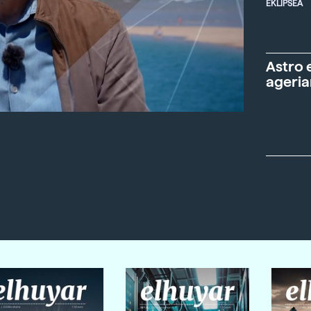
EKLIPSEA
Astro 
ageria