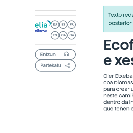
Texto re
posterior 
EU
ES
FR
EN
CA
GA
Eco
e xe
Partekatu
Oier Etxeba
coa biomasa
para crear 
neste camiñ
dentro da i
que teñen e