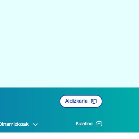
Aldizkaria
Oinarrizkoak
Buletina