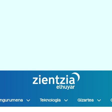
Ingurumena
Teknologia
Gizartea