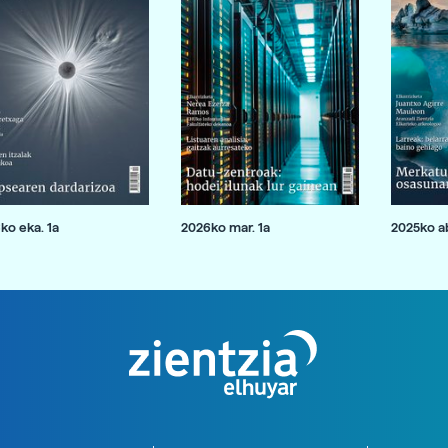
ko eka. 1a
2026ko mar. 1a
2025ko ab