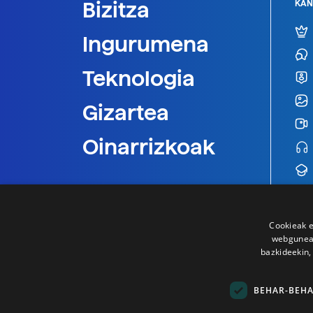
Bizitza
KAN
Ingurumena
Teknologia
Gizartea
Oinarrizkoak
Cookieak e
webgunear
bazkideekin,
BEHAR-BEH