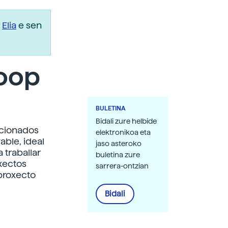
r
Elia
e sen
Coop
BULETINA
Bidali zure helbide
acionados
elektronikoa eta
ble, ideal
jaso asteroko
 traballar
buletina zure
xectos
sarrera-ontzian
 proxecto
Bidali