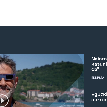
Naiara
kasual
da"
EKLIPSEA
Eguzki
aurre