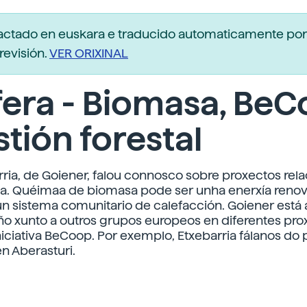
dactado en euskara e traducido automaticamente po
revisión.
VER ORIXINAL
fera - Biomasa, Be
stión forestal
rria, de Goiener, falou connosco sobre proxectos rel
. Quéimaa de biomasa pode ser unha enerxía renova
un sistema comunitario de calefacción. Goiener está a
o xunto a outros grupos europeos en diferentes pro
niciativa BeCoop. Por exemplo, Etxebarria fálanos do
n Aberasturi.