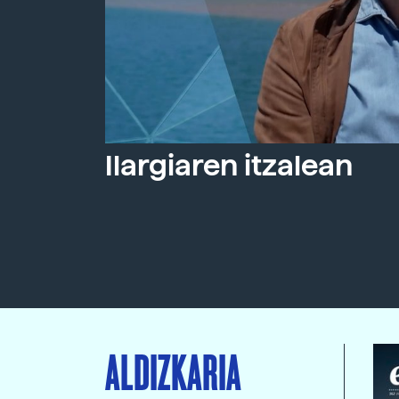
Ilargiaren itzalean
ALDIZKARIA