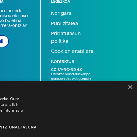
NA
LEGEZKOA
zure helbide
Nor gara
nikoa eta jaso
ko buletina
Publizitatea
arrera-ontzian
Pribatutasun
politika
li
Cookien erabilera
Kontaktua
CC BY-NC-ND 4.0
Lizentzia honetatik kanpo
geratzen dira webgunean
argitaratutako baliabide
×
grafikoak (argazki eta
ilustrazioak), baita Elhuyar ez
den bestelako erakunde eta
tzeko. Gure
norbanakoek idatzitakoak
a analisi-
ere. Kanpo-esteken bidez
te informazio
emandako edukiak esteka
horietan agertzen den
lizentziapean daude,
gehienetan copyright-a
NTZIONALTASUNA