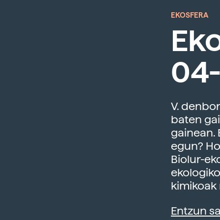
EKOSFERA
Eko
04-
V. denbor
baten gai
gainean. 
egun? Hor
Biolur-ek
ekologiko
kimikoak 
Entzun s