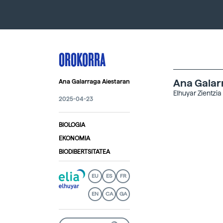
OROKORRA
Ana Galar
Ana Galarraga Aiestaran
Elhuyar Zientzia
2025-04-23
BIOLOGIA
EKONOMIA
BIODIBERTSITATEA
EU
ES
FR
EN
CA
GA