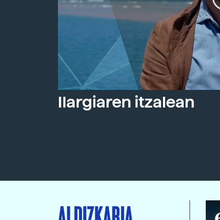
Ilargiaren itzalean
ALDIZKARIA