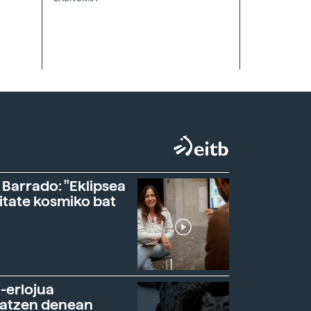
 Barrado: "Eklipsea
itate kosmiko bat
-erlojua
ratzen denean