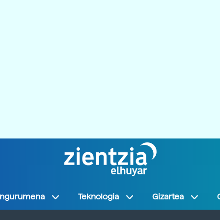
Ingurumena
Teknologia
Gizartea