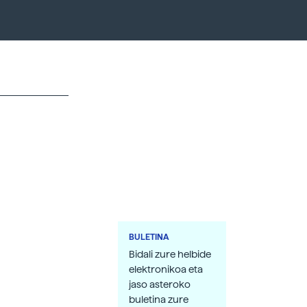
BULETINA
Bidali zure helbide
elektronikoa eta
jaso asteroko
buletina zure