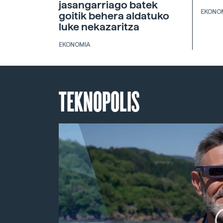
jasangarriago batek
EKONO
goitik behera aldatuko
luke nekazaritza
EKONOMIA
TEKNOPOLIS