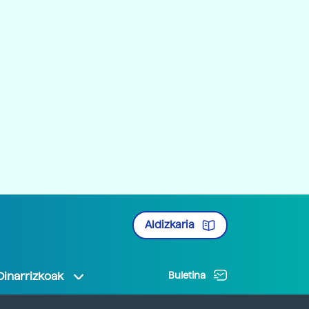
Aldizkaria
Oinarrizkoak
Buletina