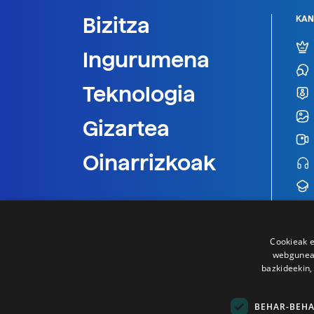
Bizitza
KAN
Ingurumena
Teknologia
Gizartea
Oinarrizkoak
Cookieak e
webgunear
bazkideekin,
BEHAR-BEH