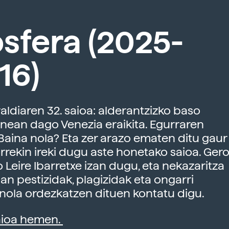
sfera (2025-
16)
aldiaren 32. saioa: alderantzizko baso
nean dago Venezia eraikita. Egurraren
Baina nola? Eta zer arazo ematen ditu gaur
rekin ireki dugu aste honetako saioa. Gero
o Leire Ibarretxe izan dugu, eta nekazaritza
an pestizidak, plagizidak eta ongarri
nola ordezkatzen dituen kontatu digu.
aioa hemen.