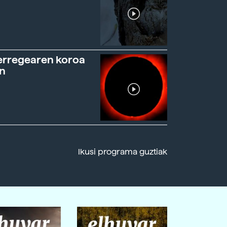
erregearen koroa
n
Ikusi programa guztiak