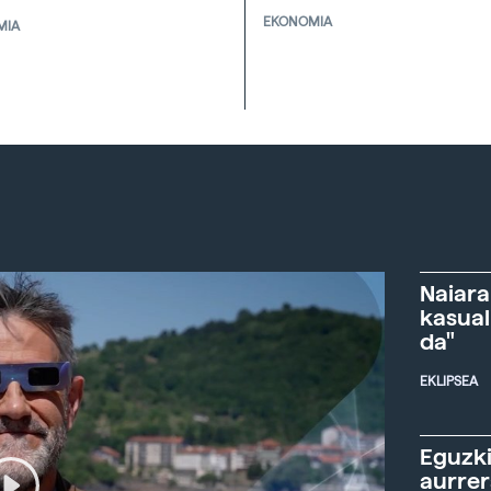
EKONOMIA
MIA
Naiara
kasual
da"
EKLIPSEA
Eguzki
aurre