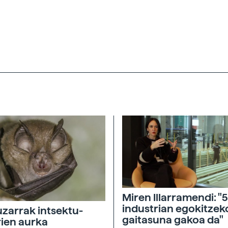
Miren Illarramendi: "5
industrian egokitzek
zarrak intsektu-
gaitasuna gakoa da"
rien aurka