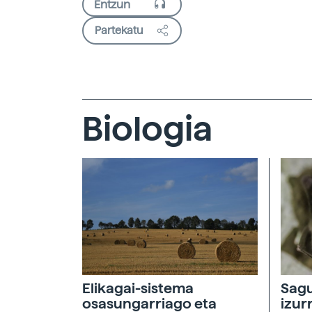
Partekatu
Biologia
Elikagai-sistema
Sagu
osasungarriago eta
izur