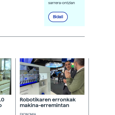
sarrera-ontzian
Bidali
.0
Robotikaren erronkak
o
makina-erremintan
EKONOMIA