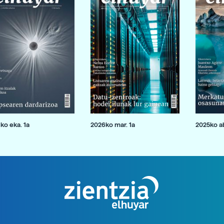
ko eka. 1a
2026ko mar. 1a
2025ko ab