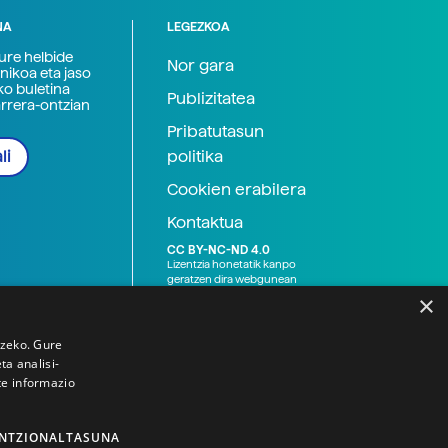
NA
LEGEZKOA
zure helbide
Nor gara
nikoa eta jaso
ko buletina
Publizitatea
arrera-ontzian
Pribatutasun
politika
li
Cookien erabilera
Kontaktua
CC BY-NC-ND 4.0
Lizentzia honetatik kanpo
geratzen dira webgunean
argitaratutako baliabide
×
grafikoak (argazki eta
ilustrazioak), baita Elhuyar ez
den bestelako erakunde eta
tzeko. Gure
norbanakoek idatzitakoak
a analisi-
ere. Kanpo-esteken bidez
te informazio
emandako edukiak esteka
horietan agertzen den
lizentziapean daude,
gehienetan copyright-a
NTZIONALTASUNA