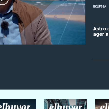
EKLIPSEA
Astro 
ageria