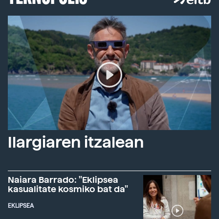
Ilargiaren itzalean
Naiara Barrado: "Eklipsea
kasualitate kosmiko bat da"
EKLIPSEA