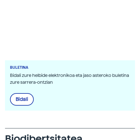
BULETINA
Bidali zure helbide elektronikoa eta jaso asteroko buletina
zure sarrera-ontzian
Bidali
Biodibertsitatea