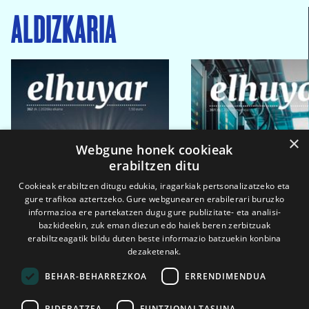
ALDIZKARIA
×
Webgune honek cookieak
erabiltzen ditu
Cookieak erabiltzen ditugu edukia, iragarkiak pertsonalizatzeko eta
gure trafikoa aztertzeko. Gure webgunearen erabilerari buruzko
informazioa ere partekatzen dugu gure publizitate- eta analisi-
bazkideekin, zuk eman diezun edo haiek beren zerbitzuak
erabiltzeagatik bildu duten beste informazio batzuekin konbina
dezaketenak.
BEHAR-BEHARREZKOA
ERRENDIMENDUA
BIDERATZEA
FUNTZIONALTASUNA