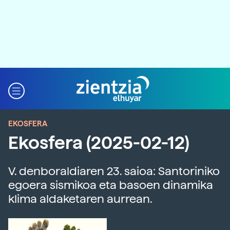
EKOSFERA
Ekosfera (2025-02-12)
V. denboraldiaren 23. saioa: Santoriniko
egoera sismikoa eta basoen dinamika
klima aldaketaren aurrean.