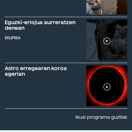
Eguzki-erlojua aurreratzen
denean
EKLIPSEA
Astro erregearen koroa
agerian
Ikusi programa guztiak