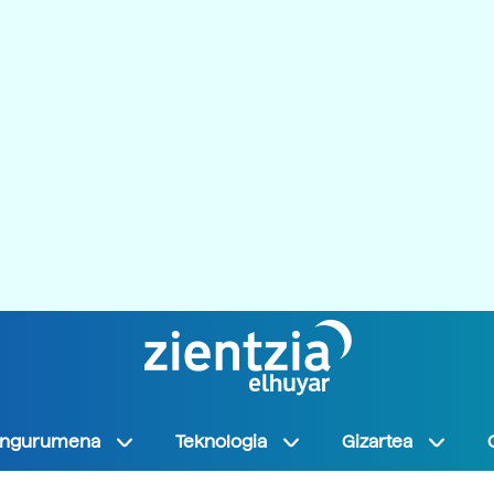
Ingurumena
Teknologia
Gizartea