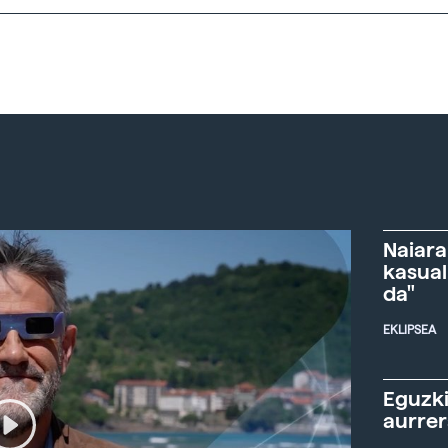
Naiara
kasual
da"
EKLIPSEA
Eguzki
aurre