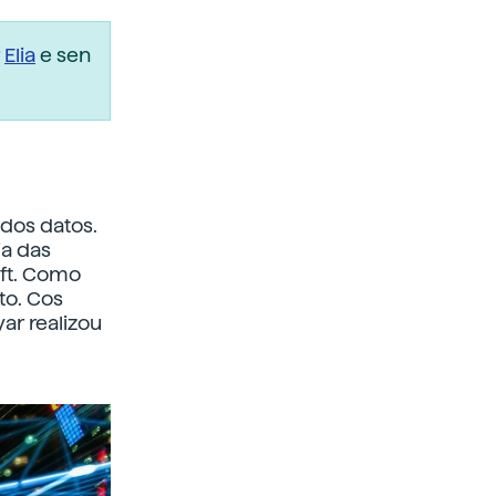
r
Elia
e sen
dos datos.
ia das
ft. Como
to. Cos
yar realizou