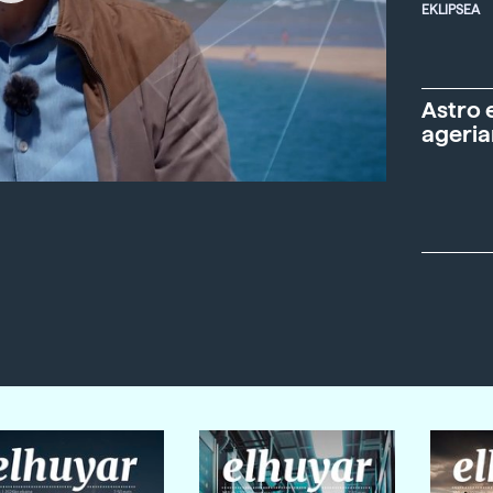
EKLIPSEA
Astro 
ageria