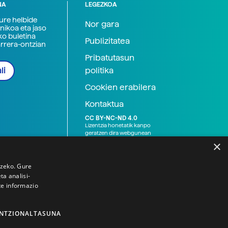
NA
LEGEZKOA
zure helbide
Nor gara
nikoa eta jaso
ko buletina
Publizitatea
arrera-ontzian
Pribatutasun
politika
li
Cookien erabilera
Kontaktua
CC BY-NC-ND 4.0
Lizentzia honetatik kanpo
geratzen dira webgunean
argitaratutako baliabide
×
grafikoak (argazki eta
ilustrazioak), baita Elhuyar ez
den bestelako erakunde eta
tzeko. Gure
norbanakoek idatzitakoak
a analisi-
ere. Kanpo-esteken bidez
te informazio
emandako edukiak esteka
horietan agertzen den
lizentziapean daude,
gehienetan copyright-a
NTZIONALTASUNA