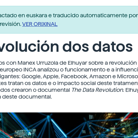
dactado en euskara e traducido automaticamente po
revisión.
VER ORIXINAL
volución dos datos
s con Manex Urruzola de Elhuyar sobre a revolución 
europeo INCA analizou o funcionamento e a influenc
igantes: Google, Apple, Facebook, Amazon e Microso
tes tratan os datos e o impacto social deste tratamen
tados crearon o documental
The Data Revolution
. Elhu
n deste documental.