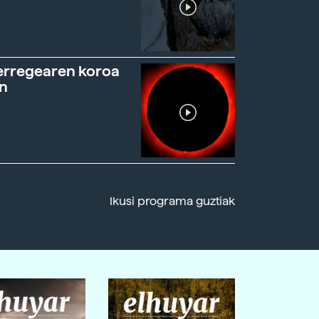
erregearen koroa
n
Ikusi programa guztiak