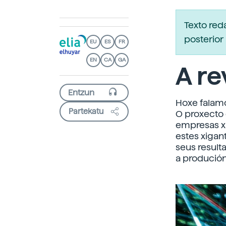
Texto re
posterior 
EU
ES
FR
EN
CA
GA
A re
Hoxe falamo
Partekatu
O proxecto 
empresas x
estes xigan
seus resul
a produció