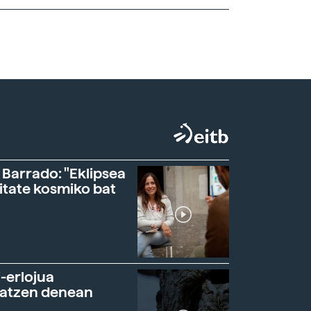
 Barrado: "Eklipsea
itate kosmiko bat
-erlojua
ratzen denean