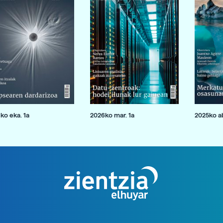
ko eka. 1a
2026ko mar. 1a
2025ko ab