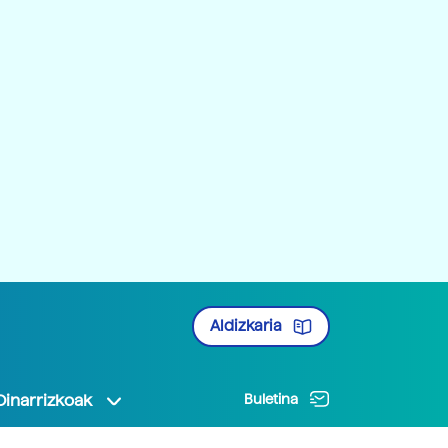
Aldizkaria
Oinarrizkoak
Buletina