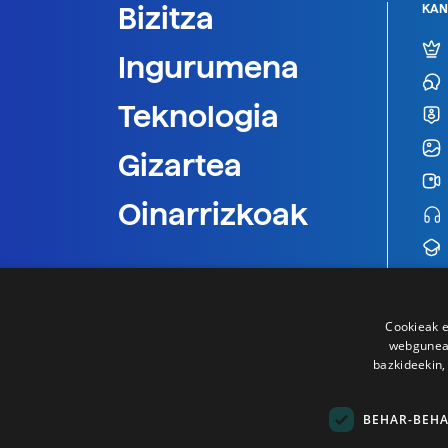
Bizitza
KAN
Ingurumena
Teknologia
Gizartea
Oinarrizkoak
Cookieak e
webgunear
bazkideekin,
BEHAR-BEH