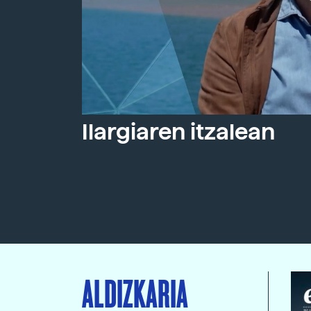
Ilargiaren itzalean
ALDIZKARIA