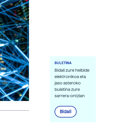
BULETINA
Bidali zure helbide
elektronikoa eta
jaso asteroko
buletina zure
sarrera-ontzian
Bidali