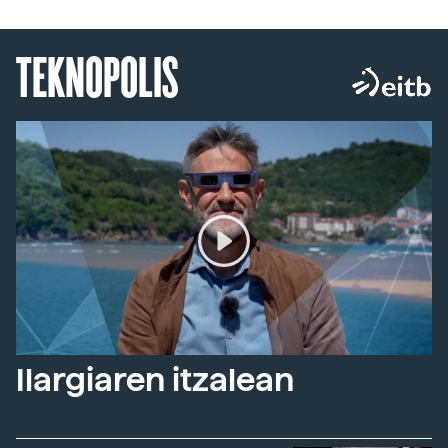
TEKNOPOLIS
Ilargiaren itzalean