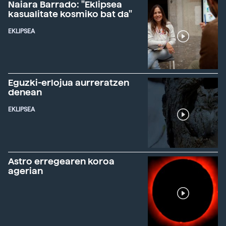
Naiara Barrado: "Eklipsea
kasualitate kosmiko bat da"
EKLIPSEA
Eguzki-erlojua aurreratzen
denean
EKLIPSEA
Astro erregearen koroa
agerian