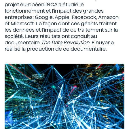
projet européen INCA a étudié le
fonctionnement et l'impact des grandes
entreprises: Google, Apple, Facebook, Amazon
et Microsoft. La façon dont ces géants traitent
les données et l'impact de ce traitement sur la
société. Leurs résultats ont conduit au
documentaire
The Data Revolution
. Elhuyar a
réalisé la production de ce documentaire.