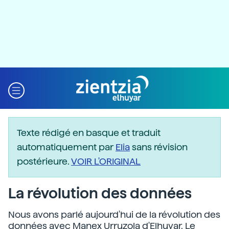
Texte rédigé en basque et traduit
automatiquement par
Elia
sans révision
postérieure.
VOIR L'ORIGINAL
La révolution des données
Nous avons parlé aujourd'hui de la révolution des
données avec Manex Urruzola d'Elhuyar. Le