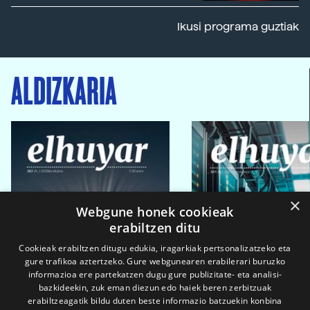
Ikusi programa guztiak
ALDIZKARIA
×
Webgune honek cookieak
erabiltzen ditu
Cookieak erabiltzen ditugu edukia, iragarkiak pertsonalizatzeko eta
gure trafikoa aztertzeko. Gure webgunearen erabilerari buruzko
informazioa ere partekatzen dugu gure publizitate- eta analisi-
bazkideekin, zuk eman diezun edo haiek beren zerbitzuak
erabiltzeagatik bildu duten beste informazio batzuekin konbina