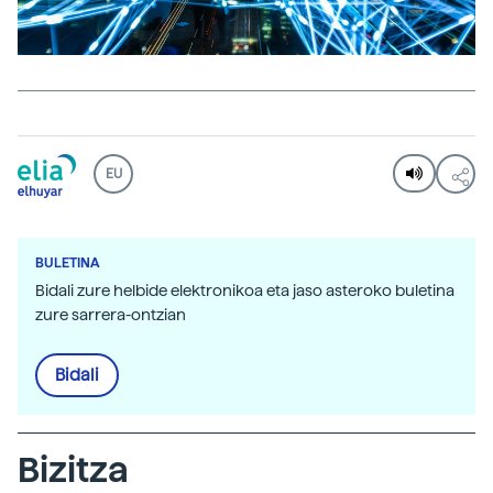
EU
BULETINA
Bidali zure helbide elektronikoa eta jaso asteroko buletina
zure sarrera-ontzian
Bidali
Bizitza