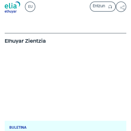
EU
Elhuyar Zientzia
BULETINA