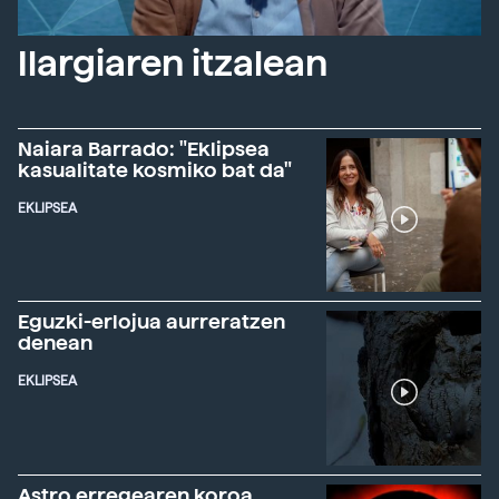
Ilargiaren itzalean
Naiara Barrado: "Eklipsea
kasualitate kosmiko bat da"
EKLIPSEA
Eguzki-erlojua aurreratzen
denean
EKLIPSEA
Astro erregearen koroa