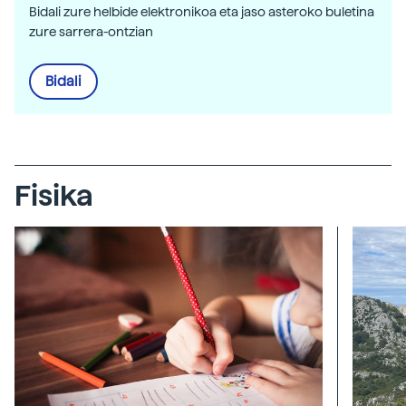
Bidali zure helbide elektronikoa eta jaso asteroko buletina
zure sarrera-ontzian
Bidali
Fisika