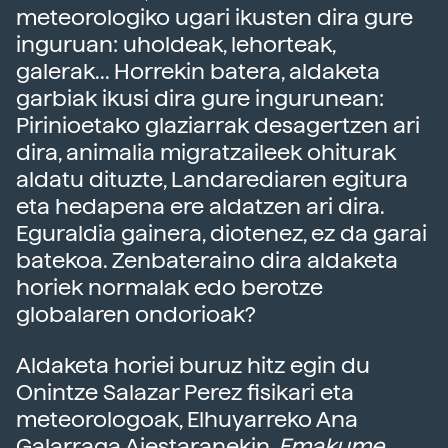
meteorologiko ugari ikusten dira gure
inguruan: uholdeak, lehorteak,
galerak... Horrekin batera, aldaketa
garbiak ikusi dira gure ingurunean:
Pirinioetako glaziarrak desagertzen ari
dira, animalia migratzaileek ohiturak
aldatu dituzte, Landarediaren egitura
eta hedapena ere aldatzen ari dira.
Eguraldia gainera, diotenez, ez da garai
batekoa. Zenbateraino dira aldaketa
horiek normalak edo berotze
globalaren ondorioak?
Aldaketa horiei buruz hitz egin du
Onintze Salazar Perez fisikari eta
meteorologoak, Elhuyarreko Ana
Galarraga Aiestaranekin,
Emakume