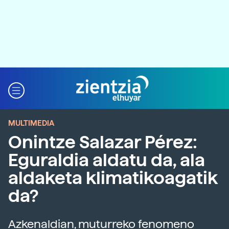
MULTIMEDIA
Onintze Salazar Pérez:
Eguraldia aldatu da, ala
aldaketa klimatikoagatik
da?
Azkenaldian, muturreko fenomeno