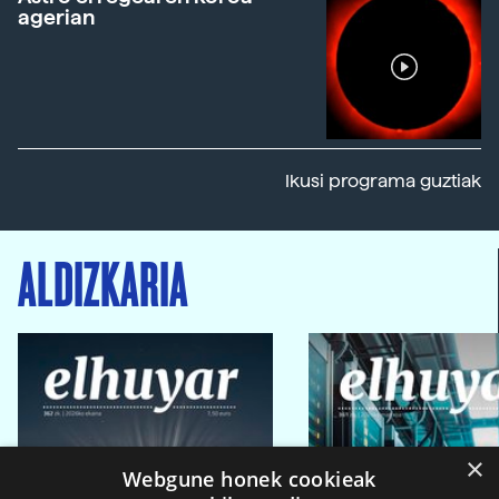
agerian
Ikusi programa guztiak
ALDIZKARIA
×
Webgune honek cookieak