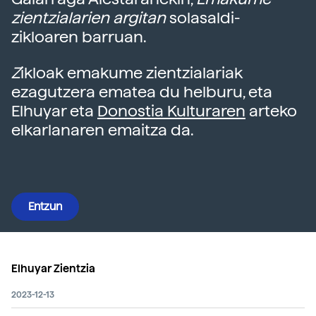
zientzialarien argitan
solasaldi-
zikloaren barruan.
Z
ikloak emakume zientzialariak
ezagutzera ematea du helburu, eta
Elhuyar eta
Donostia Kulturaren
arteko
elkarlanaren emaitza da.
Entzun
Elhuyar Zientzia
2023-12-13