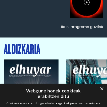
Ikusi programa guztiak
ALDIZKARIA
×
Webgune honek cookieak
erabiltzen ditu
Cookieak erabiltzen ditugu edukia, iragarkiak pertsonalizatzeko eta