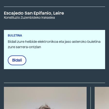
Escajedo San Epifanio, Leire
Konstituzio Zuzenbideko Irakaslea
BULETINA
Bidali zure helbide elektronikoa eta jaso asteroko buletina
zure sarrera-ontzian
Bidali