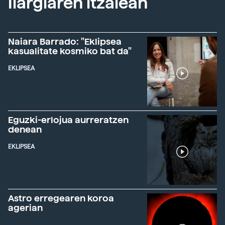
Ilargiaren itzalean
Naiara Barrado: "Eklipsea
kasualitate kosmiko bat da"
EKLIPSEA
Eguzki-erlojua aurreratzen
denean
EKLIPSEA
Astro erregearen koroa
agerian