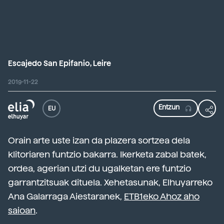
Escajedo San Epifanio, Leire
2019-11-22
EU
Orain arte uste izan da plazera sortzea dela
klitoriaren funtzio bakarra. Ikerketa zabal batek,
ordea, agerian utzi du ugalketan ere funtzio
garrantzitsuak dituela. Xehetasunak, Elhuyarreko
Ana Galarraga Aiestaranek,
ETB1eko Ahoz aho
saioan
.