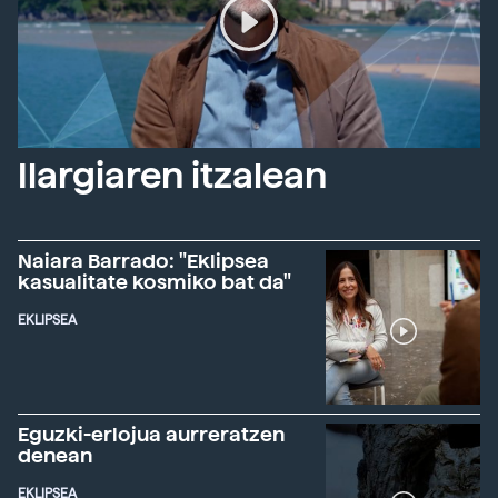
Ilargiaren itzalean
Naiara Barrado: "Eklipsea
kasualitate kosmiko bat da"
EKLIPSEA
Eguzki-erlojua aurreratzen
denean
EKLIPSEA