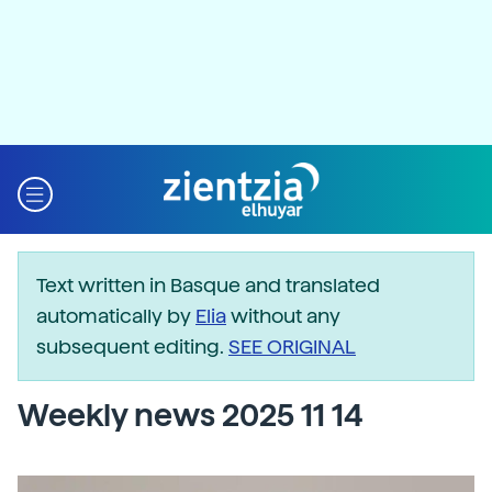
Text written in Basque and translated
automatically by
Elia
without any
subsequent editing.
SEE ORIGINAL
Weekly news 2025 11 14