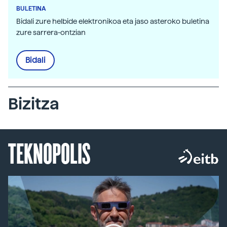
BULETINA
Bidali zure helbide elektronikoa eta jaso asteroko buletina
zure sarrera-ontzian
Bidali
Bizitza
TEKNOPOLIS