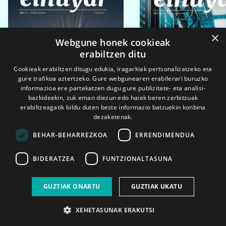
×
Webgune honek cookieak
erabiltzen ditu
Cookieak erabiltzen ditugu edukia, iragarkiak pertsonalizatzeko eta
gure trafikoa aztertzeko. Gure webgunearen erabilerari buruzko
informazioa ere partekatzen dugu gure publizitate- eta analisi-
bazkideekin, zuk eman diezun edo haiek beren zerbitzuak
erabiltzeagatik bildu duten beste informazio batzuekin konbina
dezaketenak.
BEHAR-BEHARREZKOA
ERRENDIMENDUA
BIDERATZEA
FUNTZIONALTASUNA
2026ko eka. 1a
2026ko mar. 1a
GUZTIAK ONARTU
GUZTIAK UKATU
XEHETASUNAK ERAKUTSI