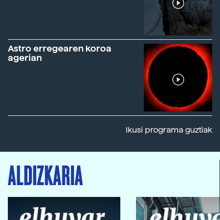
Astro erregearen koroa
agerian
Ikusi programa guztiak
ALDIZKARIA