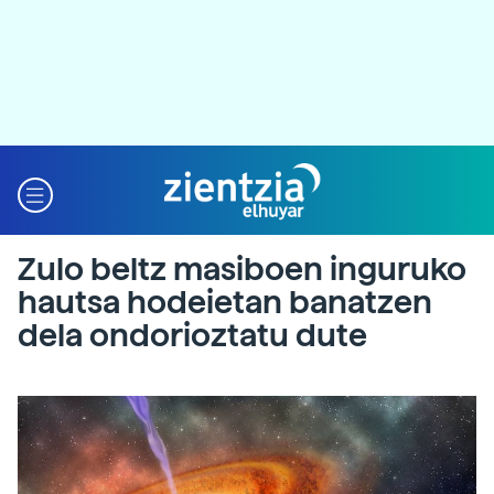
Zulo beltz masiboen inguruko
hautsa hodeietan banatzen
dela ondorioztatu dute