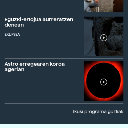
Eguzki-erlojua aurreratzen
denean
EKLIPSEA
Astro erregearen koroa
agerian
Ikusi programa guztiak