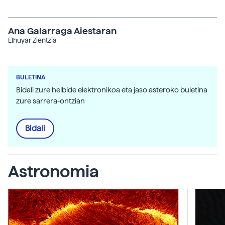
Ana Galarraga Aiestaran
Elhuyar Zientzia
BULETINA
Bidali zure helbide elektronikoa eta jaso asteroko buletina
zure sarrera-ontzian
Bidali
Astronomia