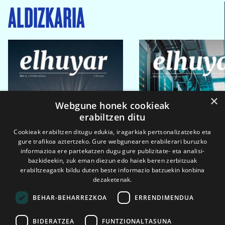
ALDIZKARIA
×
Webgune honek cookieak
erabiltzen ditu
Cookieak erabiltzen ditugu edukia, iragarkiak pertsonalizatzeko eta
gure trafikoa aztertzeko. Gure webgunearen erabilerari buruzko
informazioa ere partekatzen dugu gure publizitate- eta analisi-
bazkideekin, zuk eman diezun edo haiek beren zerbitzuak
erabiltzeagatik bildu duten beste informazio batzuekin konbina
dezaketenak.
BEHAR-BEHARREZKOA
ERRENDIMENDUA
BIDERATZEA
FUNTZIONALTASUNA
2026ko eka. 1a
2026ko mar. 1a