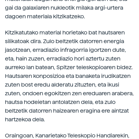
gai da galaxiaren nukleotik milaka argi-urtera
dagoen materiala kitzikatzeko.
Kitzikatutako material horietako bat hautsaren
silikatoak dira. Zulo beltzetik datorren energia
jasotzean, erradiazio infragorria igortzen dute,
eta, hain zuzen, erradiazio hori aztertu zuten
aurreko lan batean, Spitzer teleskopioaren bidez.
Hautsaren konposizioa eta banaketa irudikatzen
zuten bost eredu alderatu zituzten, eta ikusi
zuten, ondoen egokitzen zen ereduaren arabera,
hautsa hodeietan antolatzen dela, eta zulo
beltzetik datorren haizearen eragina ere aintzat
hartzekoa dela.
Oraingoan, Kanarietako Teleskopio Handiarekin,