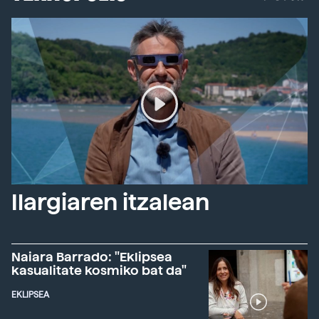
Ilargiaren itzalean
Naiara Barrado: "Eklipsea
kasualitate kosmiko bat da"
EKLIPSEA