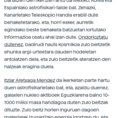
banatzen den ikertzen aritu da Mexiko, Korea eta
Espainiako astrofisikari-talde bat. Zehazki,
Kanarietako Teleskopio Handia erabili dute
behaketetarako, eta, horri esker, aurretik
egindako beste behaketa batzuetan lortutako
informazioa osatu ahal izan dute.
Ondorioztatu
dutenez
, badirudi hauts kosmikoa zulo beltzetik
ehunka argi-urteetara dauden hodeietan
antolatzen dela, eta zulo beltzetik ateratzen den
haizeak eragina duela.
Itziar Aretxaga Mendez
da ikerketan parte hartu
duen astrofisikarietako bat, eta, azaldu duenez,
galaxien nukleo aktiboek Eguzkiarena baino 10-
1000 milioi masa handiagoa duten zulo beltzak
dituzte. Zulo beltz horien inguruan dagoen
materialak izugarrizko energia igortzen du, eta