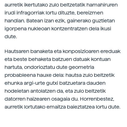
aurretik ikertutako zulo beltzetatik hamahiruren
irudi infragorriak lortu dituzte, bereizmen
handian. Batean izan ezik, gainerako guztietan
igorpena nukleoan kontzentratzen dela ikusi
dute.
Hautsaren banaketa eta konposizioaren ereduak
eta beste behaketa batzuen datuak kontuan
hartuta, ondorioztatu dute geometria
probableena hauxe dela: hautsa zulo beltzetik
ehunka argi-urte gutxi batzuetara dauden
hodeietan antolatzen da, eta zulo beltzetik
datorren haizearen osagaia du. Horrenbestez,
aurretik lortutako emaitza baieztatzea lortu dute.