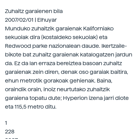
Zuhaitz garaienen bila
2007/02/01 | Elhuyar
Munduko zuhaitzik garaienak Kaliforniako
sekuoiak dira (kostaldeko sekuoiak) eta
Redwood parke nazionalean daude. Ikertzaile-
bikote bat zuhaitz garaienak katalogatzen jardun
da. Ez da lan erraza bereiztea basoan zuhaitz
garaienak zein diren, denak oso garaiak baitira,
ehun metrotik gorakoak gehienak. Baina,
oraindik orain, inoiz neurtutako zuhaitzik
garaiena topatu dute; Hyperion izena jarri diote
eta 115,5 metro ditu.
1
228