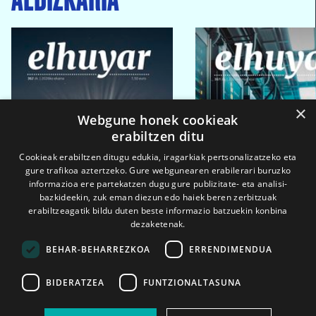
×
Webgune honek cookieak
erabiltzen ditu
Cookieak erabiltzen ditugu edukia, iragarkiak pertsonalizatzeko eta
gure trafikoa aztertzeko. Gure webgunearen erabilerari buruzko
informazioa ere partekatzen dugu gure publizitate- eta analisi-
bazkideekin, zuk eman diezun edo haiek beren zerbitzuak
erabiltzeagatik bildu duten beste informazio batzuekin konbina
dezaketenak.
BEHAR-BEHARREZKOA
ERRENDIMENDUA
BIDERATZEA
FUNTZIONALTASUNA
2026ko eka. 1a
2026ko mar. 1a