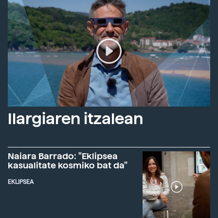
Ilargiaren itzalean
Naiara Barrado: "Eklipsea
kasualitate kosmiko bat da"
EKLIPSEA