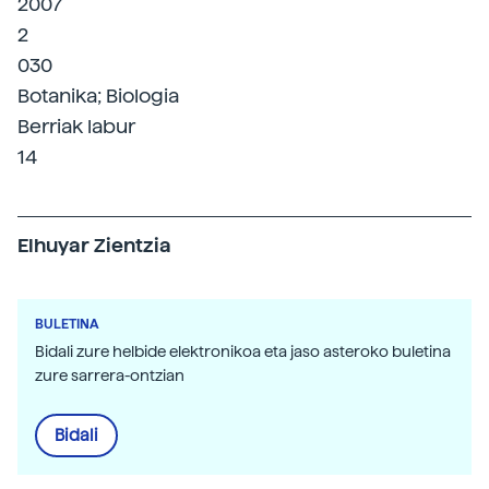
2007
2
030
Botanika; Biologia
Berriak labur
14
Elhuyar Zientzia
BULETINA
Bidali zure helbide elektronikoa eta jaso asteroko buletina
zure sarrera-ontzian
Bidali