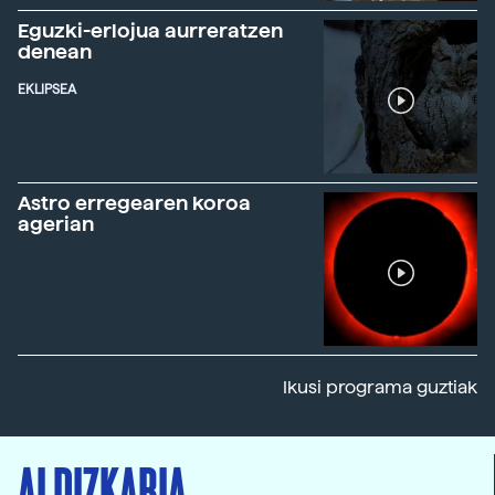
Eguzki-erlojua aurreratzen
denean
EKLIPSEA
Astro erregearen koroa
agerian
Ikusi programa guztiak
ALDIZKARIA