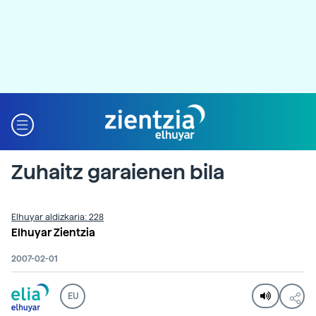
Zuhaitz garaienen bila
Elhuyar aldizkaria: 228
Elhuyar Zientzia
2007-02-01
EU